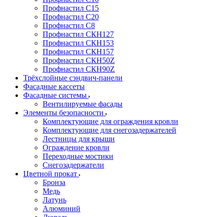
Профнастил С15
Профнастил С20
Профнастил С8
Профнастил СКН127
Профнастил СКН153
Профнастил СКН157
Профнастил СКН50Z
Профнастил СКН90Z
Трёхслойные сэндвич-панели
Фасадные кассеты
Фасадные системы
Вентилируемые фасады
Элементы безопасности
Комплектующие для ограждения кровли
Комплектующие для снегозадержателей
Лестницы для крыши
Ограждение кровли
Переходные мостики
Снегозадержатели
Цветной прокат
Бронза
Медь
Латунь
Алюминий