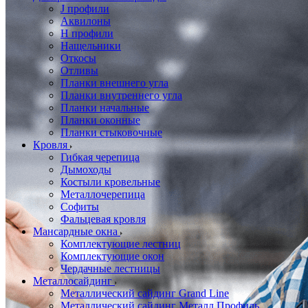
J профили
Аквилоны
Н профили
Нащельники
Откосы
Отливы
Планки внешнего угла
Планки внутреннего угла
Планки начальные
Планки оконные
Планки стыковочные
Кровля
Гибкая черепица
Дымоходы
Костыли кровельные
Металлочерепица
Софиты
Фальцевая кровля
Мансардные окна
Комплектующие лестниц
Комплектующие окон
Чердачные лестницы
Металлосайдинг
Металлический сайдинг Grand Line
Металлический сайдинг Металл Профиль