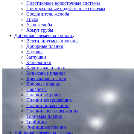
Пластиковые водосточные системы
Прямоугольные водосточные системы
Соединитель желоба
Труба
Угол желоба
Хомут трубы
Доборные элементы кровли
Вентилируемые прогоны
Доборные планки
Ендовы
Заглушки
Капельники
Карнизные планки
Коньковые планки
Крепежные планки
Лобовые планки
Парапеты
Планки ветровые
Планки завершающие
Планки примыкания
Планки снегозадержания
Торцевые планки
Тройники
Финишные планки
Доборные элементы фасада