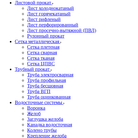
Листовой прокат
Лист холоднокатаный
Лист горячекатаный
Лист рифленый
Лист перфорированный
Лист просечно-вытяжной (ПВЛ)
Рулонный прокат
Сетка металлическая
Сетка плетеная
Сетка сварная
Сетка тканая
Сетка ЦПВС
Трубный прокат
Труба электросварная
Труба профильная
Труба бесшовная
Труба ВГП
Труба оцинкованная
Водосточные системы
Воронка
Желоб
Заглушка желоба
Канадка водосточная
Колено трубы
Крепление желоба