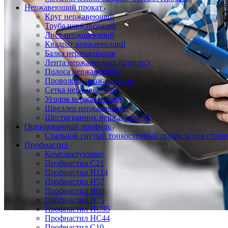
Нержавеющий прокат
Круг нержавеющий
Труба нержавеющая
Лист нержавеющий
Квадрат нержавеющий
Балка нержавеющая
Лента нержавеющая (штрипс)
Полоса нержавеющая
Проволока нержавеющая
Сетка нержавеющая
Уголок нержавеющий
Швеллер нержавеющий
Шестигранник нержавеющий
Оцинкованный профиль
Стальной гнутый тонкостенный профиль для строи
Профнастил
Комплектующие
Профнастил C21
Профнастил Н114
Профнастил Н57
Профнастил Н60
Профнастил Н75
Профнастил НС35
Профнастил НС44
Профнастил С10