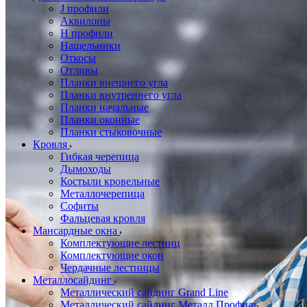
J профили
Аквилоны
Н профили
Нащельники
Откосы
Отливы
Планки внешнего угла
Планки внутреннего угла
Планки начальные
Планки оконные
Планки стыковочные
Кровля
Гибкая черепица
Дымоходы
Костыли кровельные
Металлочерепица
Софиты
Фальцевая кровля
Мансардные окна
Комплектующие лестниц
Комплектующие окон
Чердачные лестницы
Металлосайдинг
Металлический сайдинг Grand Line
Металлический сайдинг Металл Профиль