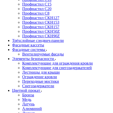
Профнастил С15
Профнастил С20
Профнастил С8
Профнастил СКН127
Профнастил СКН153
Профнастил СКН157
Профнастил СКН50Z
Профнастил СКН90Z
Трёхслойные сэндвич-панели
Фасадные кассеты
Фасадные системы
Вентилируемые фасады
Элементы безопасности
Комплектующие для ограждения кровли
Комплектующие для снегозадержателей
Лестницы для крыши
Ограждение кровли
Переходные мостики
Снегозадержатели
Цветной прокат
Бронза
Медь
Латунь
Алюминий