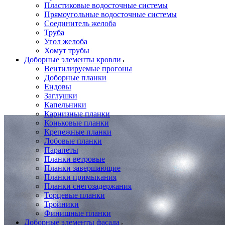
Пластиковые водосточные системы
Прямоугольные водосточные системы
Соединитель желоба
Труба
Угол желоба
Хомут трубы
Доборные элементы кровли
Вентилируемые прогоны
Доборные планки
Ендовы
Заглушки
Капельники
Карнизные планки
Коньковые планки
Крепежные планки
Лобовые планки
Парапеты
Планки ветровые
Планки завершающие
Планки примыкания
Планки снегозадержания
Торцевые планки
Тройники
Финишные планки
Доборные элементы фасада