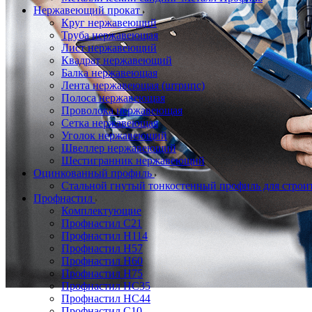
Нержавеющий прокат
Круг нержавеющий
Труба нержавеющая
Лист нержавеющий
Квадрат нержавеющий
Балка нержавеющая
Лента нержавеющая (штрипс)
Полоса нержавеющая
Проволока нержавеющая
Сетка нержавеющая
Уголок нержавеющий
Швеллер нержавеющий
Шестигранник нержавеющий
Оцинкованный профиль
Стальной гнутый тонкостенный профиль для строи
Профнастил
Комплектующие
Профнастил C21
Профнастил Н114
Профнастил Н57
Профнастил Н60
Профнастил Н75
Профнастил НС35
Профнастил НС44
Профнастил С10