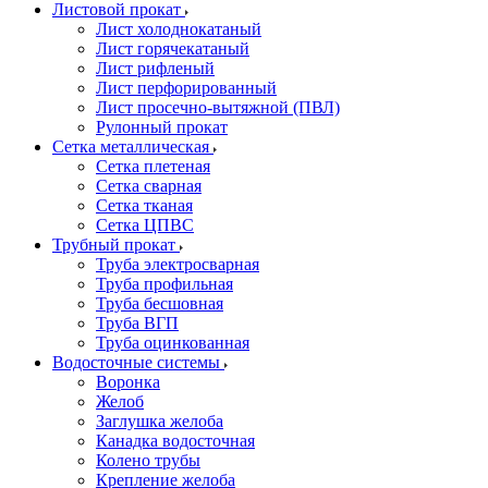
Листовой прокат
Лист холоднокатаный
Лист горячекатаный
Лист рифленый
Лист перфорированный
Лист просечно-вытяжной (ПВЛ)
Рулонный прокат
Сетка металлическая
Сетка плетеная
Сетка сварная
Сетка тканая
Сетка ЦПВС
Трубный прокат
Труба электросварная
Труба профильная
Труба бесшовная
Труба ВГП
Труба оцинкованная
Водосточные системы
Воронка
Желоб
Заглушка желоба
Канадка водосточная
Колено трубы
Крепление желоба