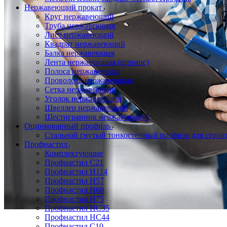
Нержавеющий прокат
Круг нержавеющий
Труба нержавеющая
Лист нержавеющий
Квадрат нержавеющий
Балка нержавеющая
Лента нержавеющая (штрипс)
Полоса нержавеющая
Проволока нержавеющая
Сетка нержавеющая
Уголок нержавеющий
Швеллер нержавеющий
Шестигранник нержавеющий
Оцинкованный профиль
Стальной гнутый тонкостенный профиль для строи
Профнастил
Комплектующие
Профнастил C21
Профнастил Н114
Профнастил Н57
Профнастил Н60
Профнастил Н75
Профнастил НС35
Профнастил НС44
Профнастил С10