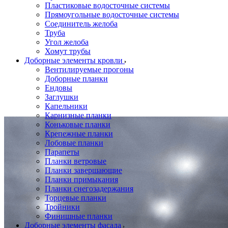
Пластиковые водосточные системы
Прямоугольные водосточные системы
Соединитель желоба
Труба
Угол желоба
Хомут трубы
Доборные элементы кровли
Вентилируемые прогоны
Доборные планки
Ендовы
Заглушки
Капельники
Карнизные планки
Коньковые планки
Крепежные планки
Лобовые планки
Парапеты
Планки ветровые
Планки завершающие
Планки примыкания
Планки снегозадержания
Торцевые планки
Тройники
Финишные планки
Доборные элементы фасада