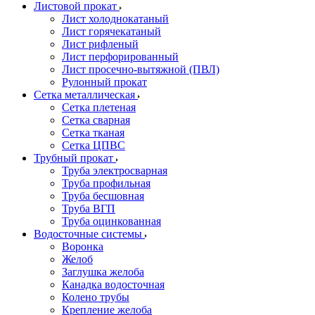
Листовой прокат
Лист холоднокатаный
Лист горячекатаный
Лист рифленый
Лист перфорированный
Лист просечно-вытяжной (ПВЛ)
Рулонный прокат
Сетка металлическая
Сетка плетеная
Сетка сварная
Сетка тканая
Сетка ЦПВС
Трубный прокат
Труба электросварная
Труба профильная
Труба бесшовная
Труба ВГП
Труба оцинкованная
Водосточные системы
Воронка
Желоб
Заглушка желоба
Канадка водосточная
Колено трубы
Крепление желоба