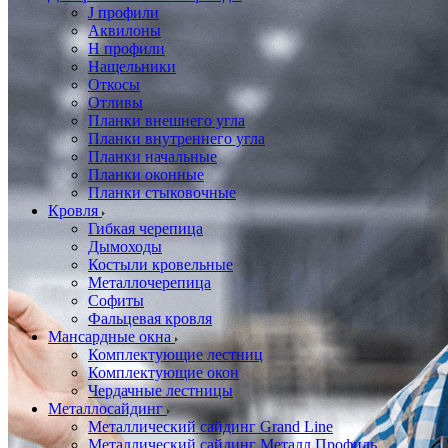
J профили
Аквилоны
Н профили
Нащельники
Откосы
Отливы
Планки внешнего угла
Планки внутреннего угла
Планки начальные
Планки оконные
Планки стыковочные
Кровля
Гибкая черепица
Дымоходы
Костыли кровельные
Металлочерепица
Софиты
Фальцевая кровля
Мансардные окна
Комплектующие лестниц
Комплектующие окон
Чердачные лестницы
Металлосайдинг
Металлический сайдинг Grand Line
Металлический сайдинг Металл Профиль