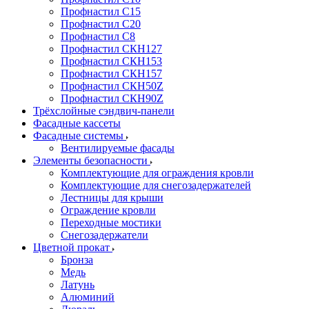
Профнастил С15
Профнастил С20
Профнастил С8
Профнастил СКН127
Профнастил СКН153
Профнастил СКН157
Профнастил СКН50Z
Профнастил СКН90Z
Трёхслойные сэндвич-панели
Фасадные кассеты
Фасадные системы
Вентилируемые фасады
Элементы безопасности
Комплектующие для ограждения кровли
Комплектующие для снегозадержателей
Лестницы для крыши
Ограждение кровли
Переходные мостики
Снегозадержатели
Цветной прокат
Бронза
Медь
Латунь
Алюминий