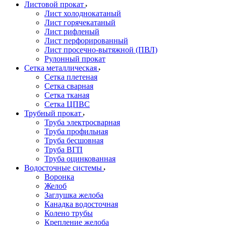
Листовой прокат
Лист холоднокатаный
Лист горячекатаный
Лист рифленый
Лист перфорированный
Лист просечно-вытяжной (ПВЛ)
Рулонный прокат
Сетка металлическая
Сетка плетеная
Сетка сварная
Сетка тканая
Сетка ЦПВС
Трубный прокат
Труба электросварная
Труба профильная
Труба бесшовная
Труба ВГП
Труба оцинкованная
Водосточные системы
Воронка
Желоб
Заглушка желоба
Канадка водосточная
Колено трубы
Крепление желоба