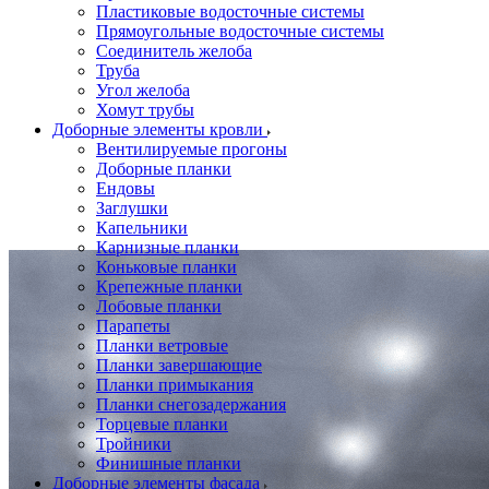
Пластиковые водосточные системы
Прямоугольные водосточные системы
Соединитель желоба
Труба
Угол желоба
Хомут трубы
Доборные элементы кровли
Вентилируемые прогоны
Доборные планки
Ендовы
Заглушки
Капельники
Карнизные планки
Коньковые планки
Крепежные планки
Лобовые планки
Парапеты
Планки ветровые
Планки завершающие
Планки примыкания
Планки снегозадержания
Торцевые планки
Тройники
Финишные планки
Доборные элементы фасада