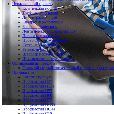
Нержавеющий прокат
Круг нержавеющий
Труба нержавеющая
Лист нержавеющий
Квадрат нержавеющий
Балка нержавеющая
Лента нержавеющая (штрипс)
Полоса нержавеющая
Проволока нержавеющая
Сетка нержавеющая
Уголок нержавеющий
Швеллер нержавеющий
Шестигранник нержавеющий
Оцинкованный профиль
Стальной гнутый тонкостенный профиль для строи
Профнастил
Комплектующие
Профнастил C21
Профнастил Н114
Профнастил Н57
Профнастил Н60
Профнастил Н75
Профнастил НС35
Профнастил НС44
Профнастил С10