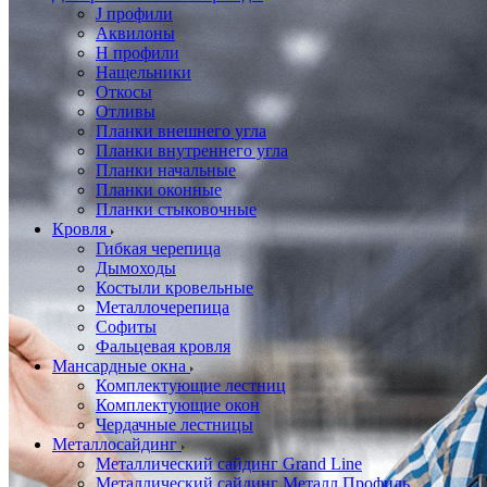
J профили
Аквилоны
Н профили
Нащельники
Откосы
Отливы
Планки внешнего угла
Планки внутреннего угла
Планки начальные
Планки оконные
Планки стыковочные
Кровля
Гибкая черепица
Дымоходы
Костыли кровельные
Металлочерепица
Софиты
Фальцевая кровля
Мансардные окна
Комплектующие лестниц
Комплектующие окон
Чердачные лестницы
Металлосайдинг
Металлический сайдинг Grand Line
Металлический сайдинг Металл Профиль