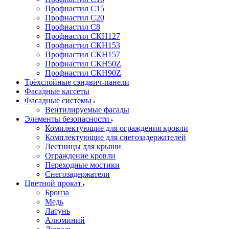
Профнастил С15
Профнастил С20
Профнастил С8
Профнастил СКН127
Профнастил СКН153
Профнастил СКН157
Профнастил СКН50Z
Профнастил СКН90Z
Трёхслойные сэндвич-панели
Фасадные кассеты
Фасадные системы
Вентилируемые фасады
Элементы безопасности
Комплектующие для ограждения кровли
Комплектующие для снегозадержателей
Лестницы для крыши
Ограждение кровли
Переходные мостики
Снегозадержатели
Цветной прокат
Бронза
Медь
Латунь
Алюминий