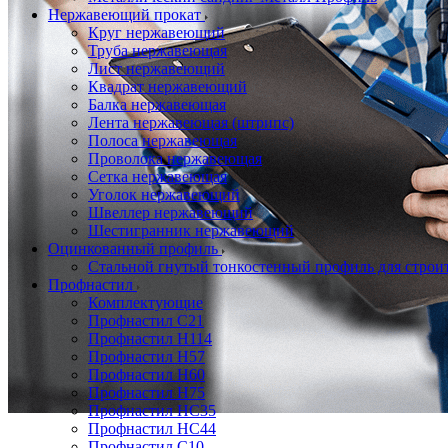
Нержавеющий прокат
Круг нержавеющий
Труба нержавеющая
Лист нержавеющий
Квадрат нержавеющий
Балка нержавеющая
Лента нержавеющая (штрипс)
Полоса нержавеющая
Проволока нержавеющая
Сетка нержавеющая
Уголок нержавеющий
Швеллер нержавеющий
Шестигранник нержавеющий
Оцинкованный профиль
Стальной гнутый тонкостенный профиль для строи
Профнастил
Комплектующие
Профнастил C21
Профнастил Н114
Профнастил Н57
Профнастил Н60
Профнастил Н75
Профнастил НС35
Профнастил НС44
Профнастил С10