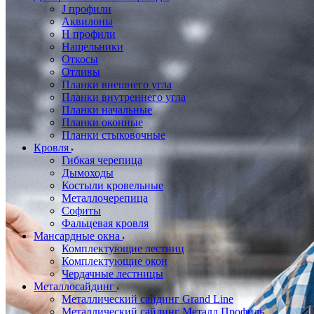
J профили
Аквилоны
Н профили
Нащельники
Откосы
Отливы
Планки внешнего угла
Планки внутреннего угла
Планки начальные
Планки оконные
Планки стыковочные
Кровля
Гибкая черепица
Дымоходы
Костыли кровельные
Металлочерепица
Софиты
Фальцевая кровля
Мансардные окна
Комплектующие лестниц
Комплектующие окон
Чердачные лестницы
Металлосайдинг
Металлический сайдинг Grand Line
Металлический сайдинг Металл Профиль