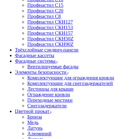
Профнастил С15
Профнастил С20
Профнастил С8
Профнастил СКН127
Профнастил СКН153
Профнастил СКН157
Профнастил СКН50Z
Профнастил СКН90Z
Трёхслойные сэндвич-панели
Фасадные кассеты
Фасадные системы
Вентилируемые фасады
Элементы безопасности
Комплектующие для ограждения кровли
Комплектующие для снегозадержателей
Лестницы для крыши
Ограждение кровли
Переходные мостики
Снегозадержатели
Цветной прокат
Бронза
Медь
Латунь
Алюминий