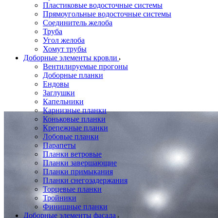
Пластиковые водосточные системы
Прямоугольные водосточные системы
Соединитель желоба
Труба
Угол желоба
Хомут трубы
Доборные элементы кровли
Вентилируемые прогоны
Доборные планки
Ендовы
Заглушки
Капельники
Карнизные планки
Коньковые планки
Крепежные планки
Лобовые планки
Парапеты
Планки ветровые
Планки завершающие
Планки примыкания
Планки снегозадержания
Торцевые планки
Тройники
Финишные планки
Доборные элементы фасада