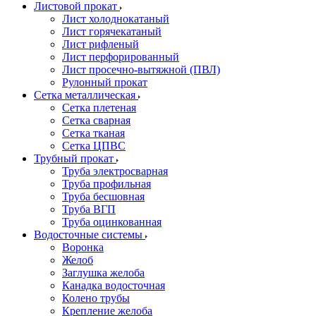
Листовой прокат
Лист холоднокатаный
Лист горячекатаный
Лист рифленый
Лист перфорированный
Лист просечно-вытяжной (ПВЛ)
Рулонный прокат
Сетка металлическая
Сетка плетеная
Сетка сварная
Сетка тканая
Сетка ЦПВС
Трубный прокат
Труба электросварная
Труба профильная
Труба бесшовная
Труба ВГП
Труба оцинкованная
Водосточные системы
Воронка
Желоб
Заглушка желоба
Канадка водосточная
Колено трубы
Крепление желоба