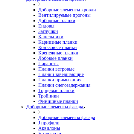
Доборные элементы кровли
Вентилируемые прогоны
Доборные планки
Ендовы
Заглушки
Капельники
Карнизные планки
Коньковые планки
Крепежные планки
Лобовые планки
Парапеты
Планки ветровые
Планки завершающие
Планки примыкания
Планки снегозадержания
Торцевые планки
Тройники
Финишные планки
Доборные элементы фасада
Доборные элементы фасада
J профили
Аквилоны
Н профили