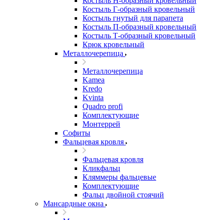
Костыль H-образный кровельный
Костыль Г-образный кровельный
Костыль гнутый для парапета
Костыль П-образный кровельный
Костыль Т-образный кровельный
Крюк кровельный
Металлочерепица
Металлочерепица
Kamea
Kredo
Kvinta
Quadro profi
Комплектующие
Монтеррей
Софиты
Фальцевая кровля
Фальцевая кровля
Кликфальц
Кляммеры фальцевые
Комплектующие
Фальц двойной стоячий
Мансардные окна