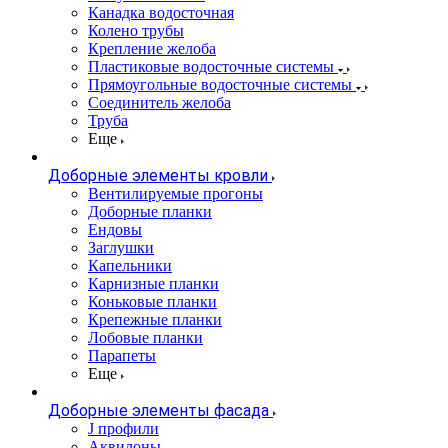
Канадка водосточная
Колено трубы
Крепление желоба
Пластиковые водосточные системы
Прямоугольные водосточные системы
Соединитель желоба
Труба
Еще
Доборные элементы кровли
Вентилируемые прогоны
Доборные планки
Ендовы
Заглушки
Капельники
Карнизные планки
Коньковые планки
Крепежные планки
Лобовые планки
Парапеты
Еще
Доборные элементы фасада
J профили
Аквилоны