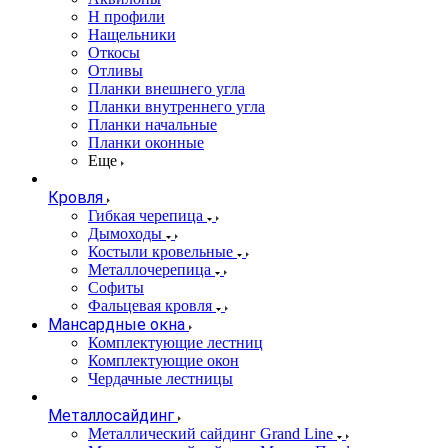
Н профили
Нащельники
Откосы
Отливы
Планки внешнего угла
Планки внутреннего угла
Планки начальные
Планки оконные
Еще
Кровля
Гибкая черепица
Дымоходы
Костыли кровельные
Металлочерепица
Софиты
Фальцевая кровля
Мансардные окна
Комплектующие лестниц
Комплектующие окон
Чердачные лестницы
Металлосайдинг
Металлический сайдинг Grand Line