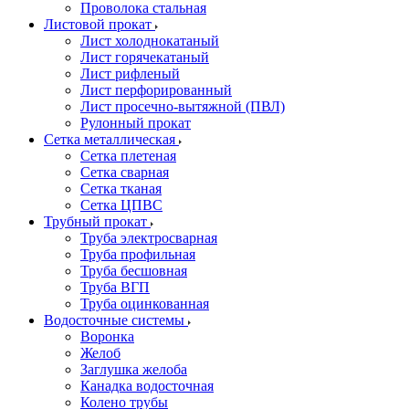
Проволока стальная
Листовой прокат
Лист холоднокатаный
Лист горячекатаный
Лист рифленый
Лист перфорированный
Лист просечно-вытяжной (ПВЛ)
Рулонный прокат
Сетка металлическая
Сетка плетеная
Сетка сварная
Сетка тканая
Сетка ЦПВС
Трубный прокат
Труба электросварная
Труба профильная
Труба бесшовная
Труба ВГП
Труба оцинкованная
Водосточные системы
Воронка
Желоб
Заглушка желоба
Канадка водосточная
Колено трубы