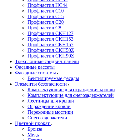
Профнастил НС44
Профнастил С10
Профнастил С15
Профнастил С20
Профнастил С8
Профнастил СКН127
Профнастил СКН153
Профнастил СКН157
Профнастил СКН50Z
Профнастил СКН90Z
Трёхслойные сэндвич-панели
Фасадные кассеты
Фасадные системы
Вентилируемые фасады
Элементы безопасности
Комплектующие для ограждения кровли
Комплектующие для снегозадержателей
Лестницы для крыши
Ограждение кровли
Переходные мостики
Снегозадержатели
Цветной прокат
Бронза
Медь