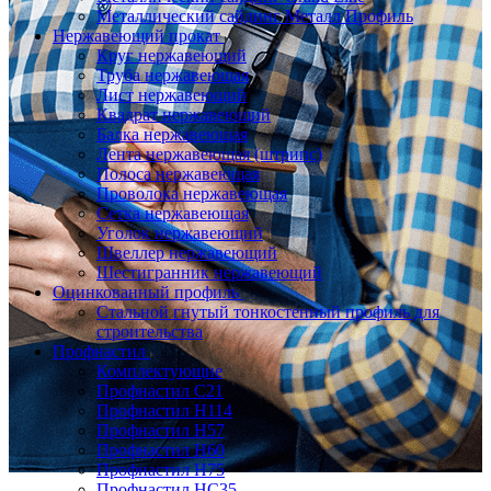
Металлический сайдинг Металл Профиль
Нержавеющий прокат
Круг нержавеющий
Труба нержавеющая
Лист нержавеющий
Квадрат нержавеющий
Балка нержавеющая
Лента нержавеющая (штрипс)
Полоса нержавеющая
Проволока нержавеющая
Сетка нержавеющая
Уголок нержавеющий
Швеллер нержавеющий
Шестигранник нержавеющий
Оцинкованный профиль
Стальной гнутый тонкостенный профиль для
строительства
Профнастил
Комплектующие
Профнастил C21
Профнастил Н114
Профнастил Н57
Профнастил Н60
Профнастил Н75
Профнастил НС35