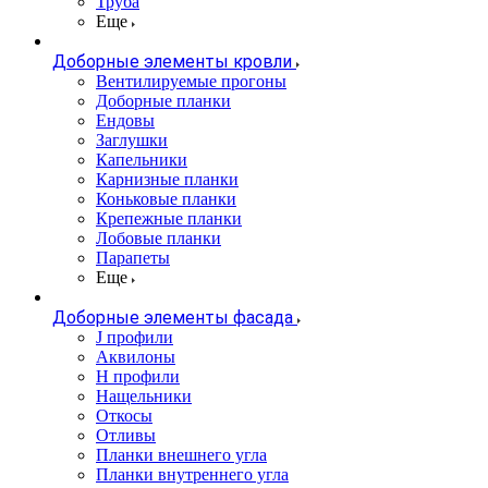
Труба
Еще
Доборные элементы кровли
Вентилируемые прогоны
Доборные планки
Ендовы
Заглушки
Капельники
Карнизные планки
Коньковые планки
Крепежные планки
Лобовые планки
Парапеты
Еще
Доборные элементы фасада
J профили
Аквилоны
Н профили
Нащельники
Откосы
Отливы
Планки внешнего угла
Планки внутреннего угла