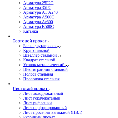
Арматура 25Г2С
Арматура 35ГС
Арматура А1 А240
Арматура А500С
Арматура Ат800
Арматура В500С
Катанка
Сортовой прокат
Балка двутавровая
Круг стальной
Швеллер стальной
Квадрат стальной
Уголок металлический
Шестигранник стальной
Полоса стальная
Проволока стальная
Листовой прокат
Лист холоднокатаный
Лист горячекатаный
Лист рифленый
Лист перфорированный
Лист просечно-вытяжной (ПВЛ)
Рулонный прокат