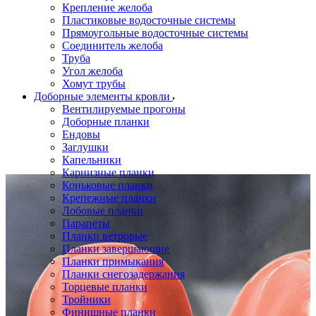
Крепление желоба
Пластиковые водосточные системы
Прямоугольные водосточные системы
Соединитель желоба
Труба
Угол желоба
Хомут трубы
Доборные элементы кровли
Вентилируемые прогоны
Доборные планки
Ендовы
Заглушки
Капельники
Карнизные планки
Коньковые планки
Крепежные планки
Лобовые планки
Парапеты
Планки ветровые
Планки завершающие
Планки примыкания
Планки снегозадержания
Торцевые планки
Тройники
Финишные планки