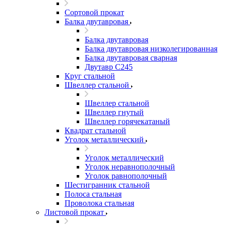
Сортовой прокат
Балка двутавровая
Балка двутавровая
Балка двутавровая низколегированная
Балка двутавровая сварная
Двутавр С245
Круг стальной
Швеллер стальной
Швеллер стальной
Швеллер гнутый
Швеллер горячекатаный
Квадрат стальной
Уголок металлический
Уголок металлический
Уголок неравнополочный
Уголок равнополочный
Шестигранник стальной
Полоса стальная
Проволока стальная
Листовой прокат