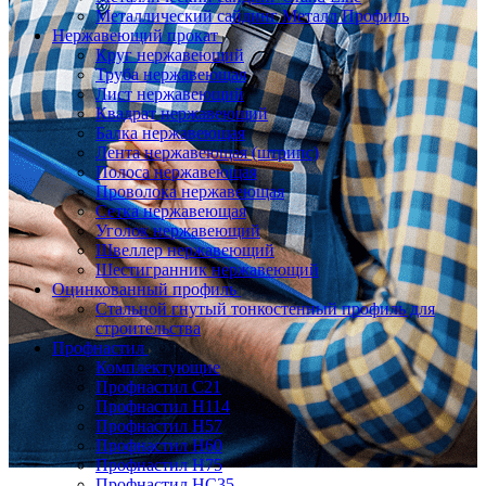
Металлический сайдинг Металл Профиль
Нержавеющий прокат
Круг нержавеющий
Труба нержавеющая
Лист нержавеющий
Квадрат нержавеющий
Балка нержавеющая
Лента нержавеющая (штрипс)
Полоса нержавеющая
Проволока нержавеющая
Сетка нержавеющая
Уголок нержавеющий
Швеллер нержавеющий
Шестигранник нержавеющий
Оцинкованный профиль
Стальной гнутый тонкостенный профиль для
строительства
Профнастил
Комплектующие
Профнастил C21
Профнастил Н114
Профнастил Н57
Профнастил Н60
Профнастил Н75
Профнастил НС35