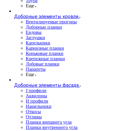
Труба
Еще
Доборные элементы кровли
Вентилируемые прогоны
Доборные планки
Ендовы
Заглушки
Капельники
Карнизные планки
Коньковые планки
Крепежные планки
Лобовые планки
Парапеты
Еще
Доборные элементы фасада
J профили
Аквилоны
Н профили
Нащельники
Откосы
Отливы
Планки внешнего угла
Планки внутреннего угла