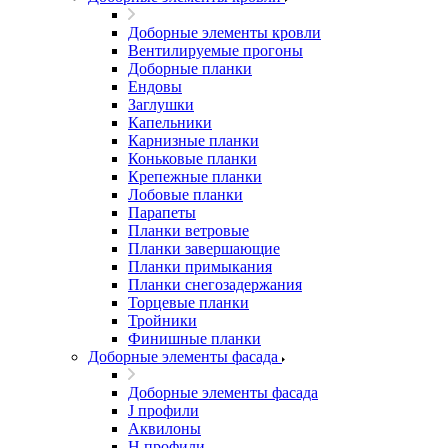
Доборные элементы кровли
Вентилируемые прогоны
Доборные планки
Ендовы
Заглушки
Капельники
Карнизные планки
Коньковые планки
Крепежные планки
Лобовые планки
Парапеты
Планки ветровые
Планки завершающие
Планки примыкания
Планки снегозадержания
Торцевые планки
Тройники
Финишные планки
Доборные элементы фасада
Доборные элементы фасада
J профили
Аквилоны
Н профили