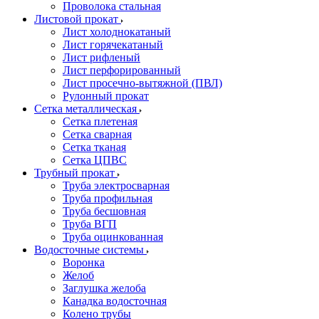
Проволока стальная
Листовой прокат
Лист холоднокатаный
Лист горячекатаный
Лист рифленый
Лист перфорированный
Лист просечно-вытяжной (ПВЛ)
Рулонный прокат
Сетка металлическая
Сетка плетеная
Сетка сварная
Сетка тканая
Сетка ЦПВС
Трубный прокат
Труба электросварная
Труба профильная
Труба бесшовная
Труба ВГП
Труба оцинкованная
Водосточные системы
Воронка
Желоб
Заглушка желоба
Канадка водосточная
Колено трубы