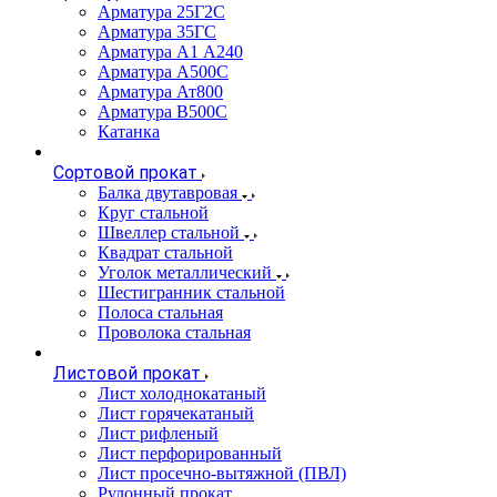
Арматура 25Г2С
Арматура 35ГС
Арматура А1 А240
Арматура А500С
Арматура Ат800
Арматура В500С
Катанка
Сортовой прокат
Балка двутавровая
Круг стальной
Швеллер стальной
Квадрат стальной
Уголок металлический
Шестигранник стальной
Полоса стальная
Проволока стальная
Листовой прокат
Лист холоднокатаный
Лист горячекатаный
Лист рифленый
Лист перфорированный
Лист просечно-вытяжной (ПВЛ)
Рулонный прокат