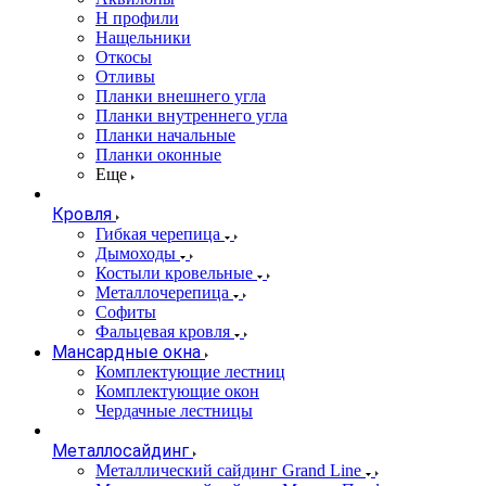
Н профили
Нащельники
Откосы
Отливы
Планки внешнего угла
Планки внутреннего угла
Планки начальные
Планки оконные
Еще
Кровля
Гибкая черепица
Дымоходы
Костыли кровельные
Металлочерепица
Софиты
Фальцевая кровля
Мансардные окна
Комплектующие лестниц
Комплектующие окон
Чердачные лестницы
Металлосайдинг
Металлический сайдинг Grand Line