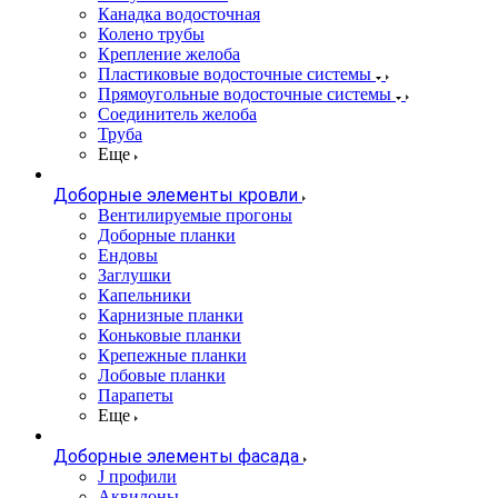
Канадка водосточная
Колено трубы
Крепление желоба
Пластиковые водосточные системы
Прямоугольные водосточные системы
Соединитель желоба
Труба
Еще
Доборные элементы кровли
Вентилируемые прогоны
Доборные планки
Ендовы
Заглушки
Капельники
Карнизные планки
Коньковые планки
Крепежные планки
Лобовые планки
Парапеты
Еще
Доборные элементы фасада
J профили
Аквилоны