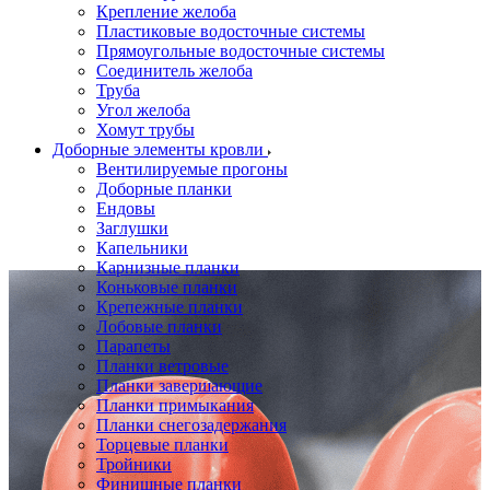
Крепление желоба
Пластиковые водосточные системы
Прямоугольные водосточные системы
Соединитель желоба
Труба
Угол желоба
Хомут трубы
Доборные элементы кровли
Вентилируемые прогоны
Доборные планки
Ендовы
Заглушки
Капельники
Карнизные планки
Коньковые планки
Крепежные планки
Лобовые планки
Парапеты
Планки ветровые
Планки завершающие
Планки примыкания
Планки снегозадержания
Торцевые планки
Тройники
Финишные планки