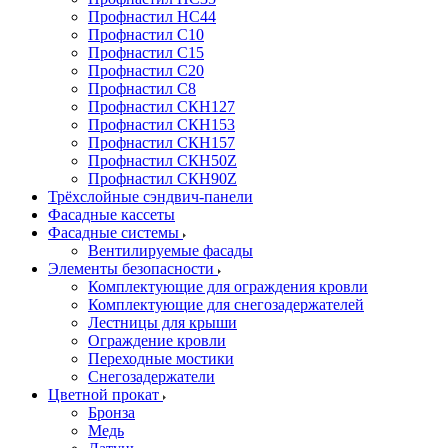
Профнастил НС44
Профнастил С10
Профнастил С15
Профнастил С20
Профнастил С8
Профнастил СКН127
Профнастил СКН153
Профнастил СКН157
Профнастил СКН50Z
Профнастил СКН90Z
Трёхслойные сэндвич-панели
Фасадные кассеты
Фасадные системы
Вентилируемые фасады
Элементы безопасности
Комплектующие для ограждения кровли
Комплектующие для снегозадержателей
Лестницы для крыши
Ограждение кровли
Переходные мостики
Снегозадержатели
Цветной прокат
Бронза
Медь