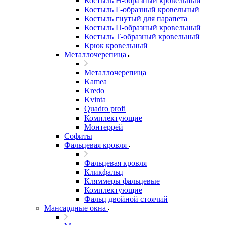
Костыль H-образный кровельный
Костыль Г-образный кровельный
Костыль гнутый для парапета
Костыль П-образный кровельный
Костыль Т-образный кровельный
Крюк кровельный
Металлочерепица
Металлочерепица
Kamea
Kredo
Kvinta
Quadro profi
Комплектующие
Монтеррей
Софиты
Фальцевая кровля
Фальцевая кровля
Кликфальц
Кляммеры фальцевые
Комплектующие
Фальц двойной стоячий
Мансардные окна