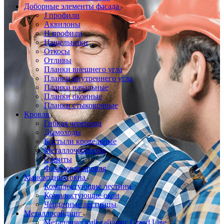
Доборные элементы фасада
J профили
Аквилоны
Н профили
Нащельники
Откосы
Отливы
Планки внешнего угла
Планки внутреннего угла
Планки начальные
Планки оконные
Планки стыковочные
Кровля
Гибкая черепица
Дымоходы
Костыли кровельные
Металлочерепица
Софиты
Фальцевая кровля
Мансардные окна
Комплектующие лестниц
Комплектующие окон
Чердачные лестницы
Металлосайдинг
Металлический сайдинг Grand Line