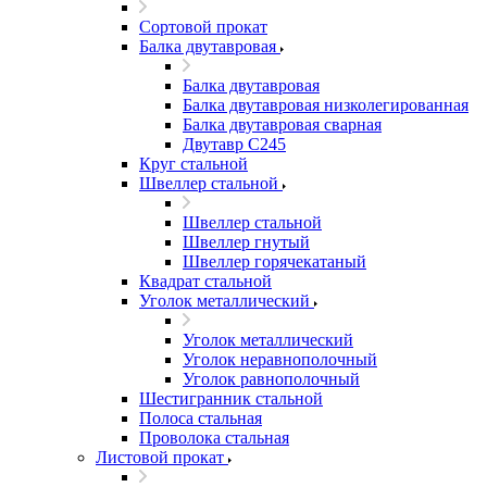
Сортовой прокат
Балка двутавровая
Балка двутавровая
Балка двутавровая низколегированная
Балка двутавровая сварная
Двутавр С245
Круг стальной
Швеллер стальной
Швеллер стальной
Швеллер гнутый
Швеллер горячекатаный
Квадрат стальной
Уголок металлический
Уголок металлический
Уголок неравнополочный
Уголок равнополочный
Шестигранник стальной
Полоса стальная
Проволока стальная
Листовой прокат