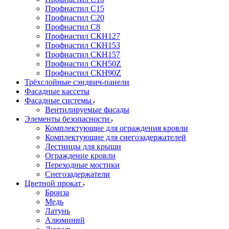
Профнастил С15
Профнастил С20
Профнастил С8
Профнастил СКН127
Профнастил СКН153
Профнастил СКН157
Профнастил СКН50Z
Профнастил СКН90Z
Трёхслойные сэндвич-панели
Фасадные кассеты
Фасадные системы
Вентилируемые фасады
Элементы безопасности
Комплектующие для ограждения кровли
Комплектующие для снегозадержателей
Лестницы для крыши
Ограждение кровли
Переходные мостики
Снегозадержатели
Цветной прокат
Бронза
Медь
Латунь
Алюминий