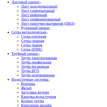
Листовой прокат
Лист холоднокатаный
Лист горячекатаный
Лист рифленый
Лист перфорированный
Лист просечно-вытяжной (ПВЛ)
Рулонный прокат
Сетка металлическая
Сетка плетеная
Сетка сварная
Сетка тканая
Сетка ЦПВС
Трубный прокат
Труба электросварная
Труба профильная
Труба бесшовная
Труба ВГП
Труба оцинкованная
Водосточные системы
Воронка
Желоб
Заглушка желоба
Канадка водосточная
Колено трубы
Крепление желоба