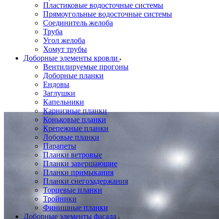
Пластиковые водосточные системы
Прямоугольные водосточные системы
Соединитель желоба
Труба
Угол желоба
Хомут трубы
Доборные элементы кровли
Вентилируемые прогоны
Доборные планки
Ендовы
Заглушки
Капельники
Карнизные планки
Коньковые планки
Крепежные планки
Лобовые планки
Парапеты
Планки ветровые
Планки завершающие
Планки примыкания
Планки снегозадержания
Торцевые планки
Тройники
Финишные планки
Доборные элементы фасада