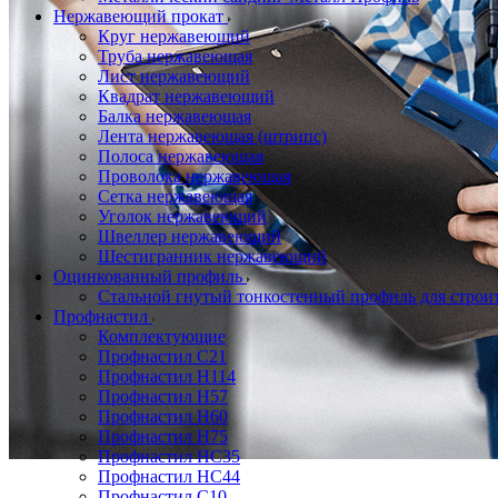
Нержавеющий прокат
Круг нержавеющий
Труба нержавеющая
Лист нержавеющий
Квадрат нержавеющий
Балка нержавеющая
Лента нержавеющая (штрипс)
Полоса нержавеющая
Проволока нержавеющая
Сетка нержавеющая
Уголок нержавеющий
Швеллер нержавеющий
Шестигранник нержавеющий
Оцинкованный профиль
Стальной гнутый тонкостенный профиль для строи
Профнастил
Комплектующие
Профнастил C21
Профнастил Н114
Профнастил Н57
Профнастил Н60
Профнастил Н75
Профнастил НС35
Профнастил НС44
Профнастил С10