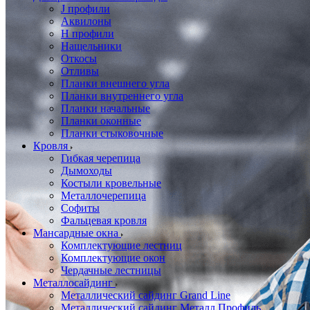
J профили
Аквилоны
Н профили
Нащельники
Откосы
Отливы
Планки внешнего угла
Планки внутреннего угла
Планки начальные
Планки оконные
Планки стыковочные
Кровля
Гибкая черепица
Дымоходы
Костыли кровельные
Металлочерепица
Софиты
Фальцевая кровля
Мансардные окна
Комплектующие лестниц
Комплектующие окон
Чердачные лестницы
Металлосайдинг
Металлический сайдинг Grand Line
Металлический сайдинг Металл Профиль