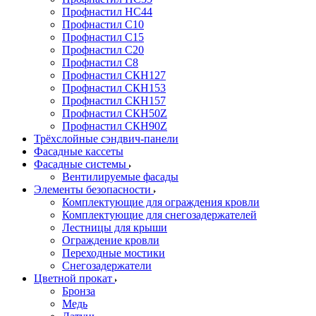
Профнастил НС44
Профнастил С10
Профнастил С15
Профнастил С20
Профнастил С8
Профнастил СКН127
Профнастил СКН153
Профнастил СКН157
Профнастил СКН50Z
Профнастил СКН90Z
Трёхслойные сэндвич-панели
Фасадные кассеты
Фасадные системы
Вентилируемые фасады
Элементы безопасности
Комплектующие для ограждения кровли
Комплектующие для снегозадержателей
Лестницы для крыши
Ограждение кровли
Переходные мостики
Снегозадержатели
Цветной прокат
Бронза
Медь