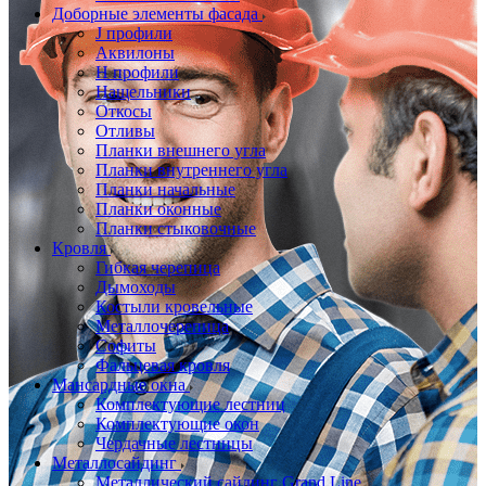
Доборные элементы фасада
J профили
Аквилоны
Н профили
Нащельники
Откосы
Отливы
Планки внешнего угла
Планки внутреннего угла
Планки начальные
Планки оконные
Планки стыковочные
Кровля
Гибкая черепица
Дымоходы
Костыли кровельные
Металлочерепица
Софиты
Фальцевая кровля
Мансардные окна
Комплектующие лестниц
Комплектующие окон
Чердачные лестницы
Металлосайдинг
Металлический сайдинг Grand Line