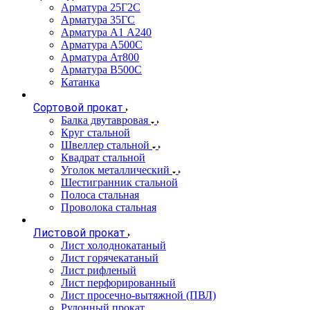
Арматура 25Г2С
Арматура 35ГС
Арматура А1 А240
Арматура А500С
Арматура Ат800
Арматура В500С
Катанка
Сортовой прокат
Балка двутавровая
Круг стальной
Швеллер стальной
Квадрат стальной
Уголок металлический
Шестигранник стальной
Полоса стальная
Проволока стальная
Листовой прокат
Лист холоднокатаный
Лист горячекатаный
Лист рифленый
Лист перфорированный
Лист просечно-вытяжной (ПВЛ)
Рулонный прокат