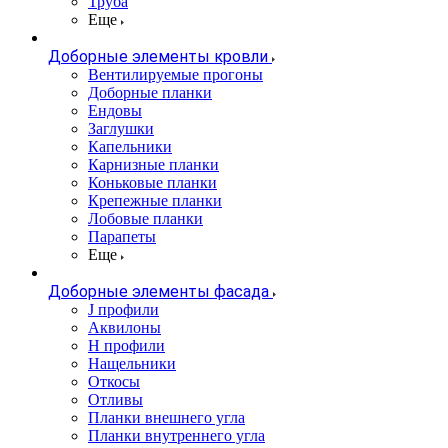
Труба
Еще
Доборные элементы кровли
Вентилируемые прогоны
Доборные планки
Ендовы
Заглушки
Капельники
Карнизные планки
Коньковые планки
Крепежные планки
Лобовые планки
Парапеты
Еще
Доборные элементы фасада
J профили
Аквилоны
Н профили
Нащельники
Откосы
Отливы
Планки внешнего угла
Планки внутреннего угла