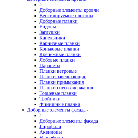
Доборные элементы кровли
Вентилируемые прогоны
Доборные планки
Ендовы
Заглушки
Капельники
Карнизные планки
Коньковые планки
Крепежные планки
Лобовые планки
Парапеты
Планки ветровые
Планки завершающие
Планки примыкания
Планки снегозадержания
Торцевые планки
Тройники
Финишные планки
Доборные элементы фасада
Доборные элементы фасада
J профили
Аквилоны
Н профили