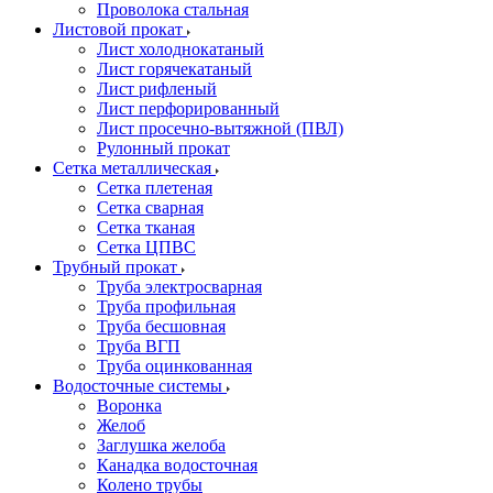
Проволока стальная
Листовой прокат
Лист холоднокатаный
Лист горячекатаный
Лист рифленый
Лист перфорированный
Лист просечно-вытяжной (ПВЛ)
Рулонный прокат
Сетка металлическая
Сетка плетеная
Сетка сварная
Сетка тканая
Сетка ЦПВС
Трубный прокат
Труба электросварная
Труба профильная
Труба бесшовная
Труба ВГП
Труба оцинкованная
Водосточные системы
Воронка
Желоб
Заглушка желоба
Канадка водосточная
Колено трубы