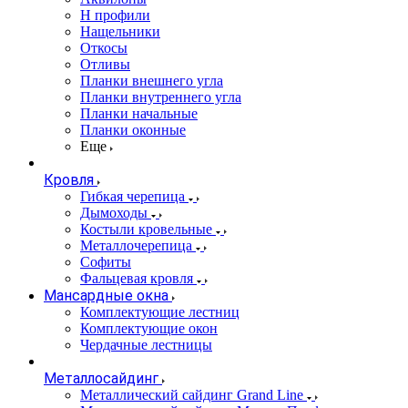
Н профили
Нащельники
Откосы
Отливы
Планки внешнего угла
Планки внутреннего угла
Планки начальные
Планки оконные
Еще
Кровля
Гибкая черепица
Дымоходы
Костыли кровельные
Металлочерепица
Софиты
Фальцевая кровля
Мансардные окна
Комплектующие лестниц
Комплектующие окон
Чердачные лестницы
Металлосайдинг
Металлический сайдинг Grand Line