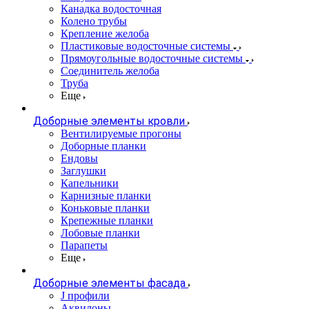
Канадка водосточная
Колено трубы
Крепление желоба
Пластиковые водосточные системы
Прямоугольные водосточные системы
Соединитель желоба
Труба
Еще
Доборные элементы кровли
Вентилируемые прогоны
Доборные планки
Ендовы
Заглушки
Капельники
Карнизные планки
Коньковые планки
Крепежные планки
Лобовые планки
Парапеты
Еще
Доборные элементы фасада
J профили
Аквилоны