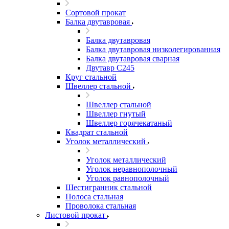
Сортовой прокат
Балка двутавровая
Балка двутавровая
Балка двутавровая низколегированная
Балка двутавровая сварная
Двутавр С245
Круг стальной
Швеллер стальной
Швеллер стальной
Швеллер гнутый
Швеллер горячекатаный
Квадрат стальной
Уголок металлический
Уголок металлический
Уголок неравнополочный
Уголок равнополочный
Шестигранник стальной
Полоса стальная
Проволока стальная
Листовой прокат