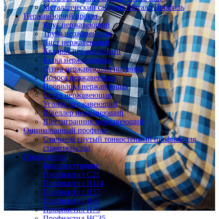
Металлический сайдинг Металл Профиль
Нержавеющий прокат
Круг нержавеющий
Труба нержавеющая
Лист нержавеющий
Квадрат нержавеющий
Балка нержавеющая
Лента нержавеющая (штрипс)
Полоса нержавеющая
Проволока нержавеющая
Сетка нержавеющая
Уголок нержавеющий
Швеллер нержавеющий
Шестигранник нержавеющий
Оцинкованный профиль
Стальной гнутый тонкостенный профиль для
строительства
Профнастил
Комплектующие
Профнастил C21
Профнастил Н114
Профнастил Н57
Профнастил Н60
Профнастил Н75
Профнастил НС35