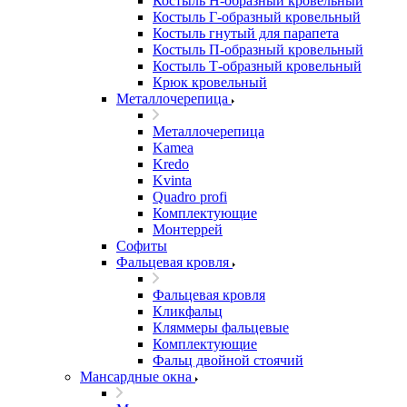
Костыль H-образный кровельный
Костыль Г-образный кровельный
Костыль гнутый для парапета
Костыль П-образный кровельный
Костыль Т-образный кровельный
Крюк кровельный
Металлочерепица
Металлочерепица
Kamea
Kredo
Kvinta
Quadro profi
Комплектующие
Монтеррей
Софиты
Фальцевая кровля
Фальцевая кровля
Кликфальц
Кляммеры фальцевые
Комплектующие
Фальц двойной стоячий
Мансардные окна