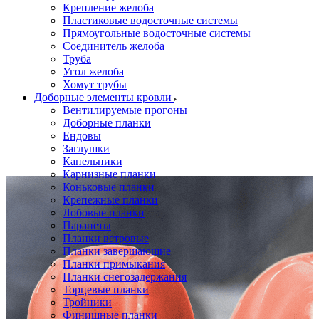
Крепление желоба
Пластиковые водосточные системы
Прямоугольные водосточные системы
Соединитель желоба
Труба
Угол желоба
Хомут трубы
Доборные элементы кровли
Вентилируемые прогоны
Доборные планки
Ендовы
Заглушки
Капельники
Карнизные планки
Коньковые планки
Крепежные планки
Лобовые планки
Парапеты
Планки ветровые
Планки завершающие
Планки примыкания
Планки снегозадержания
Торцевые планки
Тройники
Финишные планки