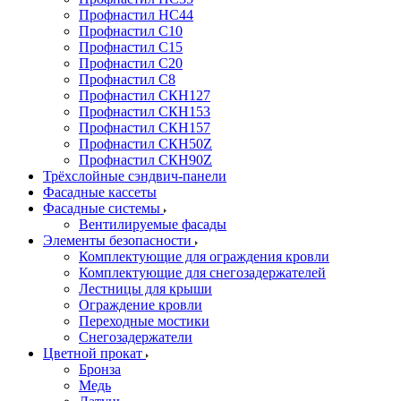
Профнастил НС44
Профнастил С10
Профнастил С15
Профнастил С20
Профнастил С8
Профнастил СКН127
Профнастил СКН153
Профнастил СКН157
Профнастил СКН50Z
Профнастил СКН90Z
Трёхслойные сэндвич-панели
Фасадные кассеты
Фасадные системы
Вентилируемые фасады
Элементы безопасности
Комплектующие для ограждения кровли
Комплектующие для снегозадержателей
Лестницы для крыши
Ограждение кровли
Переходные мостики
Снегозадержатели
Цветной прокат
Бронза
Медь