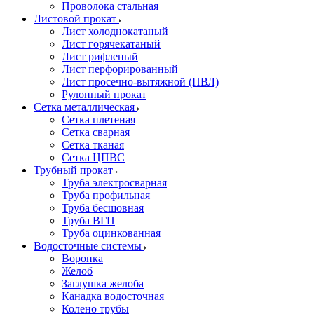
Проволока стальная
Листовой прокат
Лист холоднокатаный
Лист горячекатаный
Лист рифленый
Лист перфорированный
Лист просечно-вытяжной (ПВЛ)
Рулонный прокат
Сетка металлическая
Сетка плетеная
Сетка сварная
Сетка тканая
Сетка ЦПВС
Трубный прокат
Труба электросварная
Труба профильная
Труба бесшовная
Труба ВГП
Труба оцинкованная
Водосточные системы
Воронка
Желоб
Заглушка желоба
Канадка водосточная
Колено трубы