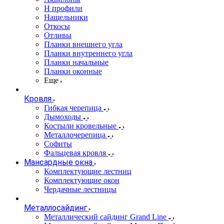
Н профили
Нащельники
Откосы
Отливы
Планки внешнего угла
Планки внутреннего угла
Планки начальные
Планки оконные
Еще
Кровля
Гибкая черепица
Дымоходы
Костыли кровельные
Металлочерепица
Софиты
Фальцевая кровля
Мансардные окна
Комплектующие лестниц
Комплектующие окон
Чердачные лестницы
Металлосайдинг
Металлический сайдинг Grand Line