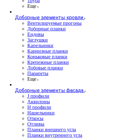
Труба
Еще
Доборные элементы кровли
Вентилируемые прогоны
Доборные планки
Ендовы
Заглушки
Капельники
Карнизные планки
Коньковые планки
Крепежные планки
Лобовые планки
Парапеты
Еще
Доборные элементы фасада
J профили
Аквилоны
Н профили
Нащельники
Откосы
Отливы
Планки внешнего угла
Планки внутреннего угла