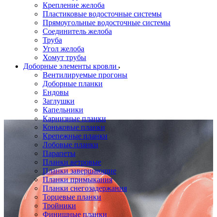
Крепление желоба
Пластиковые водосточные системы
Прямоугольные водосточные системы
Соединитель желоба
Труба
Угол желоба
Хомут трубы
Доборные элементы кровли
Вентилируемые прогоны
Доборные планки
Ендовы
Заглушки
Капельники
Карнизные планки
Коньковые планки
Крепежные планки
Лобовые планки
Парапеты
Планки ветровые
Планки завершающие
Планки примыкания
Планки снегозадержания
Торцевые планки
Тройники
Финишные планки