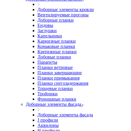
Доборные элементы кровли
Вентилируемые прогоны
Доборные планки
Ендовы
Заглушки
Капельники
Карнизные планки
Коньковые планки
Крепежные планки
Лобовые планки
Парапеты
Планки ветровые
Планки завершающие
Планки примыкания
Планки снегозадержания
Торцевые планки
Тройники
Финишные планки
Доборные элементы фасада
Доборные элементы фасада
J профили
Аквилоны
Н профили