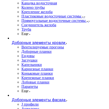
Канадка водосточная
Колено трубы
Крепление желоба
Пластиковые водосточные системы
Прямоугольные водосточные системы
Соединитель желоба
Труба
Еще
Доборные элементы кровли
Вентилируемые прогоны
Доборные планки
Ендовы
Заглушки
Капельники
Карнизные планки
Коньковые планки
Крепежные планки
Лобовые планки
Парапеты
Еще
Доборные элементы фасада
J профили
Аквилоны