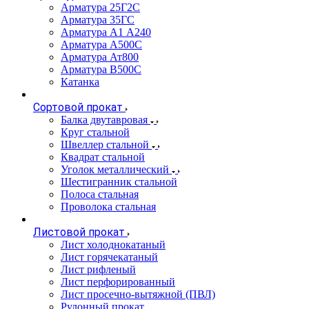
Арматура 25Г2С
Арматура 35ГС
Арматура А1 А240
Арматура А500С
Арматура Ат800
Арматура В500С
Катанка
Сортовой прокат
Балка двутавровая
Круг стальной
Швеллер стальной
Квадрат стальной
Уголок металлический
Шестигранник стальной
Полоса стальная
Проволока стальная
Листовой прокат
Лист холоднокатаный
Лист горячекатаный
Лист рифленый
Лист перфорированный
Лист просечно-вытяжной (ПВЛ)
Рулонный прокат