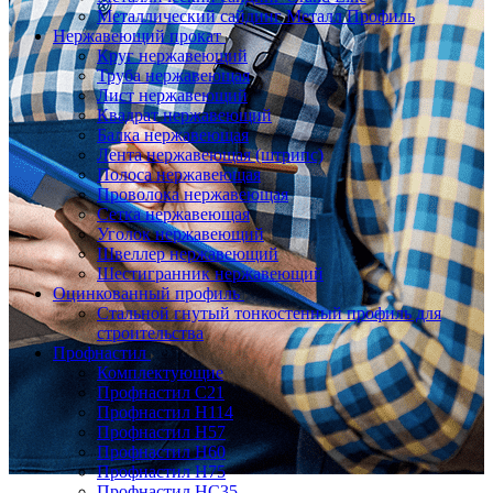
Металлический сайдинг Металл Профиль
Нержавеющий прокат
Круг нержавеющий
Труба нержавеющая
Лист нержавеющий
Квадрат нержавеющий
Балка нержавеющая
Лента нержавеющая (штрипс)
Полоса нержавеющая
Проволока нержавеющая
Сетка нержавеющая
Уголок нержавеющий
Швеллер нержавеющий
Шестигранник нержавеющий
Оцинкованный профиль
Стальной гнутый тонкостенный профиль для
строительства
Профнастил
Комплектующие
Профнастил C21
Профнастил Н114
Профнастил Н57
Профнастил Н60
Профнастил Н75
Профнастил НС35