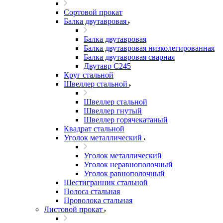
Сортовой прокат
Балка двутавровая
Балка двутавровая
Балка двутавровая низколегированная
Балка двутавровая сварная
Двутавр С245
Круг стальной
Швеллер стальной
Швеллер стальной
Швеллер гнутый
Швеллер горячекатаный
Квадрат стальной
Уголок металлический
Уголок металлический
Уголок неравнополочный
Уголок равнополочный
Шестигранник стальной
Полоса стальная
Проволока стальная
Листовой прокат