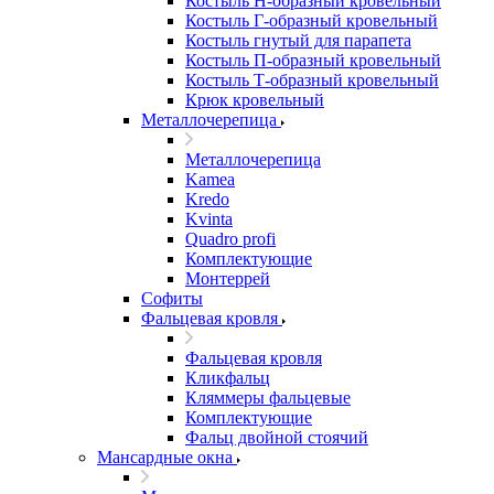
Костыль H-образный кровельный
Костыль Г-образный кровельный
Костыль гнутый для парапета
Костыль П-образный кровельный
Костыль Т-образный кровельный
Крюк кровельный
Металлочерепица
Металлочерепица
Kamea
Kredo
Kvinta
Quadro profi
Комплектующие
Монтеррей
Софиты
Фальцевая кровля
Фальцевая кровля
Кликфальц
Кляммеры фальцевые
Комплектующие
Фальц двойной стоячий
Мансардные окна