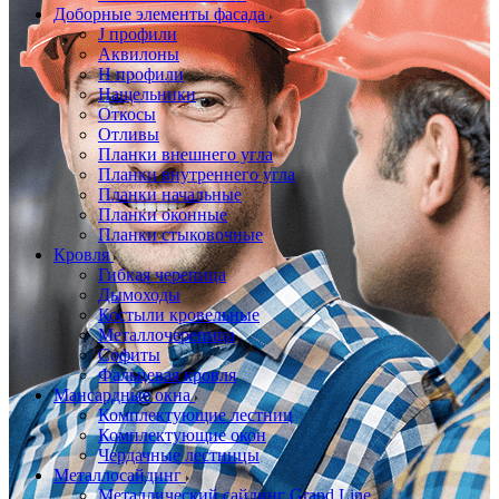
Доборные элементы фасада
J профили
Аквилоны
Н профили
Нащельники
Откосы
Отливы
Планки внешнего угла
Планки внутреннего угла
Планки начальные
Планки оконные
Планки стыковочные
Кровля
Гибкая черепица
Дымоходы
Костыли кровельные
Металлочерепица
Софиты
Фальцевая кровля
Мансардные окна
Комплектующие лестниц
Комплектующие окон
Чердачные лестницы
Металлосайдинг
Металлический сайдинг Grand Line