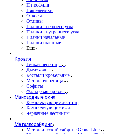
Н профили
Нащельники
Откосы
Отливы
Планки внешнего угла
Планки внутреннего угла
Планки начальные
Планки оконные
Еще
Кровля
Гибкая черепица
Дымоходы
Костыли кровельные
Металлочерепица
Софиты
Фальцевая кровля
Мансардные окна
Комплектующие лестниц
Комплектующие окон
Чердачные лестницы
Металлосайдинг
Металлический сайдинг Grand Line