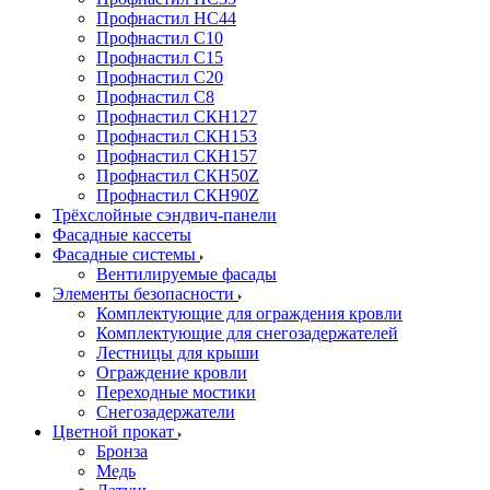
Профнастил НС44
Профнастил С10
Профнастил С15
Профнастил С20
Профнастил С8
Профнастил СКН127
Профнастил СКН153
Профнастил СКН157
Профнастил СКН50Z
Профнастил СКН90Z
Трёхслойные сэндвич-панели
Фасадные кассеты
Фасадные системы
Вентилируемые фасады
Элементы безопасности
Комплектующие для ограждения кровли
Комплектующие для снегозадержателей
Лестницы для крыши
Ограждение кровли
Переходные мостики
Снегозадержатели
Цветной прокат
Бронза
Медь