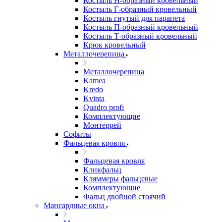
Костыль H-образный кровельный
Костыль Г-образный кровельный
Костыль гнутый для парапета
Костыль П-образный кровельный
Костыль Т-образный кровельный
Крюк кровельный
Металлочерепица
Металлочерепица
Kamea
Kredo
Kvinta
Quadro profi
Комплектующие
Монтеррей
Софиты
Фальцевая кровля
Фальцевая кровля
Кликфальц
Кляммеры фальцевые
Комплектующие
Фальц двойной стоячий
Мансардные окна