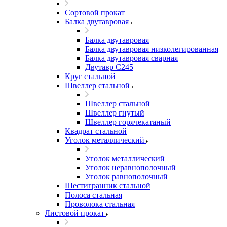
Сортовой прокат
Балка двутавровая
Балка двутавровая
Балка двутавровая низколегированная
Балка двутавровая сварная
Двутавр С245
Круг стальной
Швеллер стальной
Швеллер стальной
Швеллер гнутый
Швеллер горячекатаный
Квадрат стальной
Уголок металлический
Уголок металлический
Уголок неравнополочный
Уголок равнополочный
Шестигранник стальной
Полоса стальная
Проволока стальная
Листовой прокат