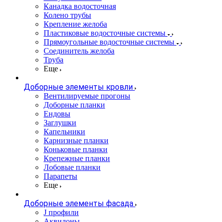
Канадка водосточная
Колено трубы
Крепление желоба
Пластиковые водосточные системы
Прямоугольные водосточные системы
Соединитель желоба
Труба
Еще
Доборные элементы кровли
Вентилируемые прогоны
Доборные планки
Ендовы
Заглушки
Капельники
Карнизные планки
Коньковые планки
Крепежные планки
Лобовые планки
Парапеты
Еще
Доборные элементы фасада
J профили
Аквилоны