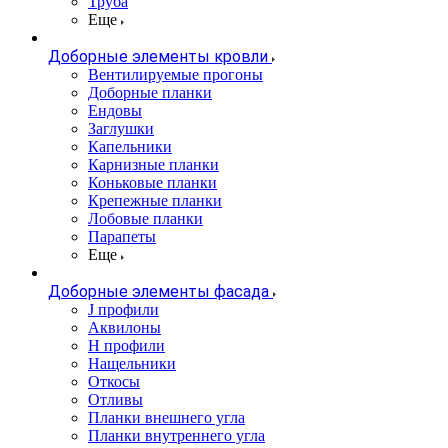
Труба
Еще
Доборные элементы кровли
Вентилируемые прогоны
Доборные планки
Ендовы
Заглушки
Капельники
Карнизные планки
Коньковые планки
Крепежные планки
Лобовые планки
Парапеты
Еще
Доборные элементы фасада
J профили
Аквилоны
Н профили
Нащельники
Откосы
Отливы
Планки внешнего угла
Планки внутреннего угла