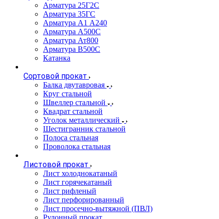
Арматура 25Г2С
Арматура 35ГС
Арматура А1 А240
Арматура А500С
Арматура Ат800
Арматура В500С
Катанка
Сортовой прокат
Балка двутавровая
Круг стальной
Швеллер стальной
Квадрат стальной
Уголок металлический
Шестигранник стальной
Полоса стальная
Проволока стальная
Листовой прокат
Лист холоднокатаный
Лист горячекатаный
Лист рифленый
Лист перфорированный
Лист просечно-вытяжной (ПВЛ)
Рулонный прокат