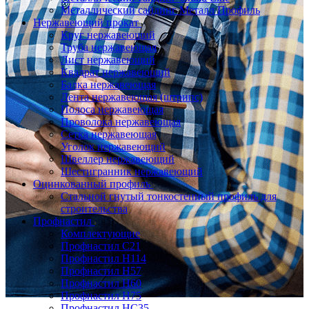
Металлический сайдинг Металл Профиль
Нержавеющий прокат
Круг нержавеющий
Труба нержавеющая
Лист нержавеющий
Квадрат нержавеющий
Балка нержавеющая
Лента нержавеющая (штрипс)
Полоса нержавеющая
Проволока нержавеющая
Сетка нержавеющая
Уголок нержавеющий
Швеллер нержавеющий
Шестигранник нержавеющий
Оцинкованный профиль
Стальной гнутый тонкостенный профиль для
строительства
Профнастил
Комплектующие
Профнастил C21
Профнастил Н114
Профнастил Н57
Профнастил Н60
Профнастил Н75
Профнастил НС35