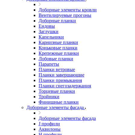
Доборные элементы кровли
Вентилируемые прогоны
Доборные планки
Ендовы
Заглушки
Капельники
Карнизные планки
Коньковые планки
Крепежные планки
Лобовые планки
Парапеты
Планки ветровые
Планки завершающие
Планки примыкания
Планки снегозадержания
Торцевые планки
Тройники
Финишные планки
Доборные элементы фасада
Доборные элементы фасада
J профили
Аквилоны
Н профили