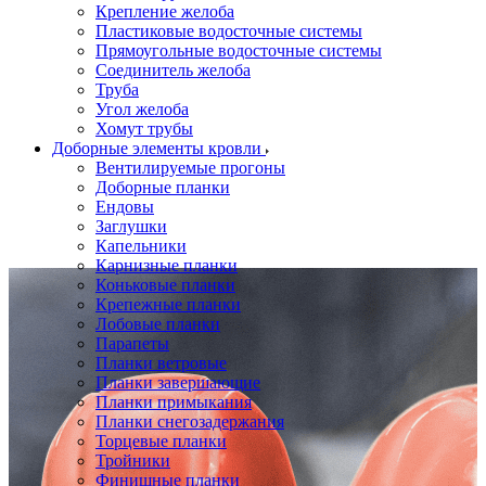
Крепление желоба
Пластиковые водосточные системы
Прямоугольные водосточные системы
Соединитель желоба
Труба
Угол желоба
Хомут трубы
Доборные элементы кровли
Вентилируемые прогоны
Доборные планки
Ендовы
Заглушки
Капельники
Карнизные планки
Коньковые планки
Крепежные планки
Лобовые планки
Парапеты
Планки ветровые
Планки завершающие
Планки примыкания
Планки снегозадержания
Торцевые планки
Тройники
Финишные планки