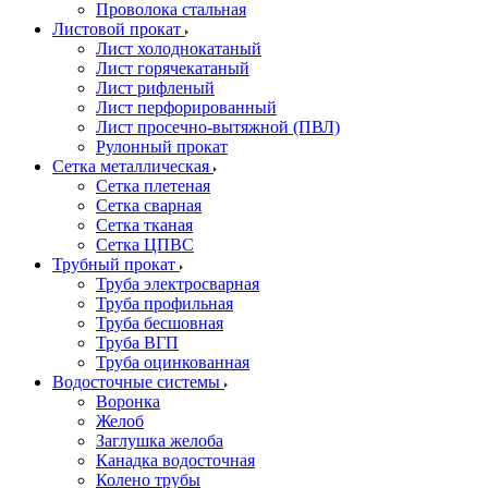
Проволока стальная
Листовой прокат
Лист холоднокатаный
Лист горячекатаный
Лист рифленый
Лист перфорированный
Лист просечно-вытяжной (ПВЛ)
Рулонный прокат
Сетка металлическая
Сетка плетеная
Сетка сварная
Сетка тканая
Сетка ЦПВС
Трубный прокат
Труба электросварная
Труба профильная
Труба бесшовная
Труба ВГП
Труба оцинкованная
Водосточные системы
Воронка
Желоб
Заглушка желоба
Канадка водосточная
Колено трубы