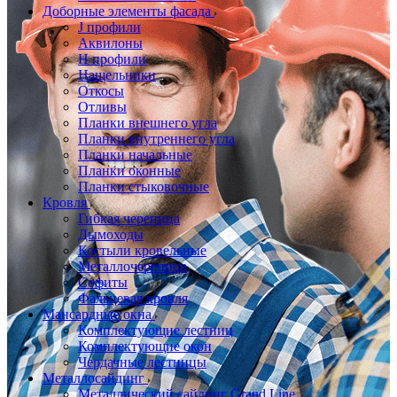
Доборные элементы фасада
J профили
Аквилоны
Н профили
Нащельники
Откосы
Отливы
Планки внешнего угла
Планки внутреннего угла
Планки начальные
Планки оконные
Планки стыковочные
Кровля
Гибкая черепица
Дымоходы
Костыли кровельные
Металлочерепица
Софиты
Фальцевая кровля
Мансардные окна
Комплектующие лестниц
Комплектующие окон
Чердачные лестницы
Металлосайдинг
Металлический сайдинг Grand Line