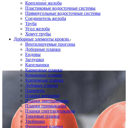
Крепление желоба
Пластиковые водосточные системы
Прямоугольные водосточные системы
Соединитель желоба
Труба
Угол желоба
Хомут трубы
Доборные элементы кровли
Вентилируемые прогоны
Доборные планки
Ендовы
Заглушки
Капельники
Карнизные планки
Коньковые планки
Крепежные планки
Лобовые планки
Парапеты
Планки ветровые
Планки завершающие
Планки примыкания
Планки снегозадержания
Торцевые планки
Тройники
Финишные планки