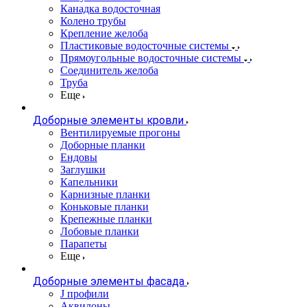
Канадка водосточная
Колено трубы
Крепление желоба
Пластиковые водосточные системы
Прямоугольные водосточные системы
Соединитель желоба
Труба
Еще
Доборные элементы кровли
Вентилируемые прогоны
Доборные планки
Ендовы
Заглушки
Капельники
Карнизные планки
Коньковые планки
Крепежные планки
Лобовые планки
Парапеты
Еще
Доборные элементы фасада
J профили
Аквилоны