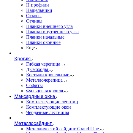
Н профили
Нащельники
Откосы
Отливы
Планки внешнего угла
Планки внутреннего угла
Планки начальные
Планки оконные
Еще
Кровля
Гибкая черепица
Дымоходы
Костыли кровельные
Металлочерепица
Софиты
Фальцевая кровля
Мансардные окна
Комплектующие лестниц
Комплектующие окон
Чердачные лестницы
Металлосайдинг
Металлический сайдинг Grand Line