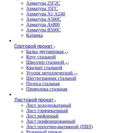
Арматура 25Г2С
Арматура 35ГС
Арматура А1 А240
Арматура А500С
Арматура Ат800
Арматура В500С
Катанка
Сортовой прокат
Балка двутавровая
Круг стальной
Швеллер стальной
Квадрат стальной
Уголок металлический
Шестигранник стальной
Полоса стальная
Проволока стальная
Листовой прокат
Лист холоднокатаный
Лист горячекатаный
Лист рифленый
Лист перфорированный
Лист просечно-вытяжной (ПВЛ)
Рулонный прокат