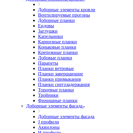
Доборные элементы кровли
Вентилируемые прогоны
Доборные планки
Ендовы
Заглушки
Капельники
Карнизные планки
Коньковые планки
Крепежные планки
Лобовые планки
Парапеты
Планки ветровые
Планки завершающие
Планки примыкания
Планки снегозадержания
Торцевые планки
Тройники
Финишные планки
Доборные элементы фасада
Доборные элементы фасада
J профили
Аквилоны
Н профили