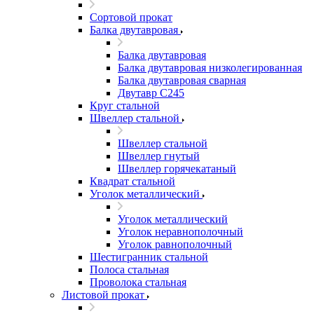
Сортовой прокат
Балка двутавровая
Балка двутавровая
Балка двутавровая низколегированная
Балка двутавровая сварная
Двутавр С245
Круг стальной
Швеллер стальной
Швеллер стальной
Швеллер гнутый
Швеллер горячекатаный
Квадрат стальной
Уголок металлический
Уголок металлический
Уголок неравнополочный
Уголок равнополочный
Шестигранник стальной
Полоса стальная
Проволока стальная
Листовой прокат