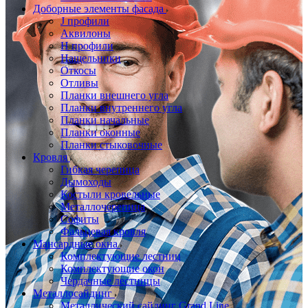
Доборные элементы фасада
J профили
Аквилоны
Н профили
Нащельники
Откосы
Отливы
Планки внешнего угла
Планки внутреннего угла
Планки начальные
Планки оконные
Планки стыковочные
Кровля
Гибкая черепица
Дымоходы
Костыли кровельные
Металлочерепица
Софиты
Фальцевая кровля
Мансардные окна
Комплектующие лестниц
Комплектующие окон
Чердачные лестницы
Металлосайдинг
Металлический сайдинг Grand Line