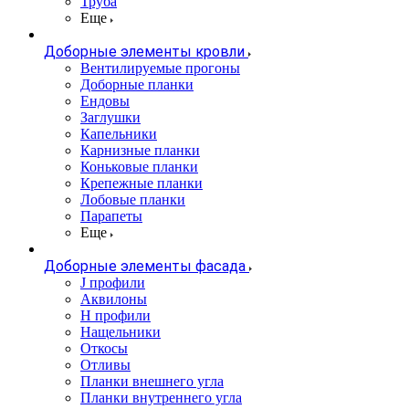
Труба
Еще
Доборные элементы кровли
Вентилируемые прогоны
Доборные планки
Ендовы
Заглушки
Капельники
Карнизные планки
Коньковые планки
Крепежные планки
Лобовые планки
Парапеты
Еще
Доборные элементы фасада
J профили
Аквилоны
Н профили
Нащельники
Откосы
Отливы
Планки внешнего угла
Планки внутреннего угла