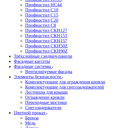
Профнастил НС44
Профнастил С10
Профнастил С15
Профнастил С20
Профнастил С8
Профнастил СКН127
Профнастил СКН153
Профнастил СКН157
Профнастил СКН50Z
Профнастил СКН90Z
Трёхслойные сэндвич-панели
Фасадные кассеты
Фасадные системы
Вентилируемые фасады
Элементы безопасности
Комплектующие для ограждения кровли
Комплектующие для снегозадержателей
Лестницы для крыши
Ограждение кровли
Переходные мостики
Снегозадержатели
Цветной прокат
Бронза
Медь