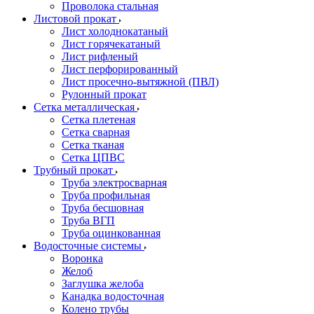
Проволока стальная
Листовой прокат
Лист холоднокатаный
Лист горячекатаный
Лист рифленый
Лист перфорированный
Лист просечно-вытяжной (ПВЛ)
Рулонный прокат
Сетка металлическая
Сетка плетеная
Сетка сварная
Сетка тканая
Сетка ЦПВС
Трубный прокат
Труба электросварная
Труба профильная
Труба бесшовная
Труба ВГП
Труба оцинкованная
Водосточные системы
Воронка
Желоб
Заглушка желоба
Канадка водосточная
Колено трубы