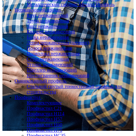
Металлический сайдинг Металл Профиль
Нержавеющий прокат
Круг нержавеющий
Труба нержавеющая
Лист нержавеющий
Квадрат нержавеющий
Балка нержавеющая
Лента нержавеющая (штрипс)
Полоса нержавеющая
Проволока нержавеющая
Сетка нержавеющая
Уголок нержавеющий
Швеллер нержавеющий
Шестигранник нержавеющий
Оцинкованный профиль
Стальной гнутый тонкостенный профиль для
строительства
Профнастил
Комплектующие
Профнастил C21
Профнастил Н114
Профнастил Н57
Профнастил Н60
Профнастил Н75
Профнастил НС35