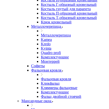
Костыль H-образный кровельный
Костыль Г-образный кровельный
Костыль гнутый для парапета
Костыль П-образный кровельный
Костыль Т-образный кровельный
Крюк кровельный
Металлочерепица
Металлочерепица
Kamea
Kredo
Kvinta
Quadro profi
Комплектующие
Монтеррей
Софиты
Фальцевая кровля
Фальцевая кровля
Кликфальц
Кляммеры фальцевые
Комплектующие
Фальц двойной стоячий
Мансардные окна