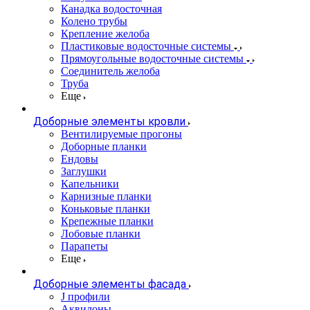
Канадка водосточная
Колено трубы
Крепление желоба
Пластиковые водосточные системы
Прямоугольные водосточные системы
Соединитель желоба
Труба
Еще
Доборные элементы кровли
Вентилируемые прогоны
Доборные планки
Ендовы
Заглушки
Капельники
Карнизные планки
Коньковые планки
Крепежные планки
Лобовые планки
Парапеты
Еще
Доборные элементы фасада
J профили
Аквилоны