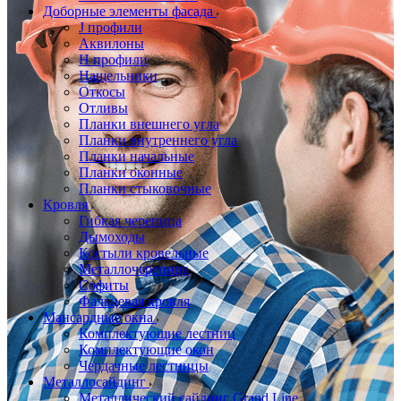
Доборные элементы фасада
J профили
Аквилоны
Н профили
Нащельники
Откосы
Отливы
Планки внешнего угла
Планки внутреннего угла
Планки начальные
Планки оконные
Планки стыковочные
Кровля
Гибкая черепица
Дымоходы
Костыли кровельные
Металлочерепица
Софиты
Фальцевая кровля
Мансардные окна
Комплектующие лестниц
Комплектующие окон
Чердачные лестницы
Металлосайдинг
Металлический сайдинг Grand Line