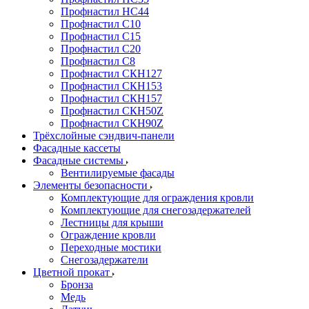
Профнастил НС44
Профнастил С10
Профнастил С15
Профнастил С20
Профнастил С8
Профнастил СКН127
Профнастил СКН153
Профнастил СКН157
Профнастил СКН50Z
Профнастил СКН90Z
Трёхслойные сэндвич-панели
Фасадные кассеты
Фасадные системы
Вентилируемые фасады
Элементы безопасности
Комплектующие для ограждения кровли
Комплектующие для снегозадержателей
Лестницы для крыши
Ограждение кровли
Переходные мостики
Снегозадержатели
Цветной прокат
Бронза
Медь