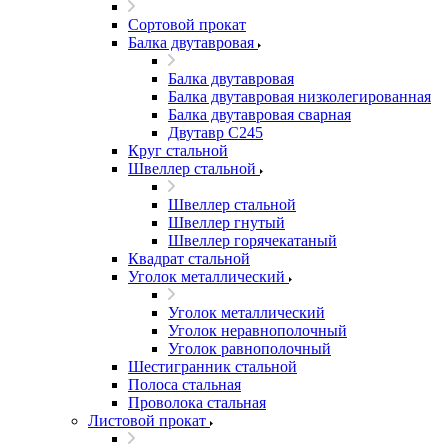
Сортовой прокат
Балка двутавровая
Балка двутавровая
Балка двутавровая низколегированная
Балка двутавровая сварная
Двутавр С245
Круг стальной
Швеллер стальной
Швеллер стальной
Швеллер гнутый
Швеллер горячекатаный
Квадрат стальной
Уголок металлический
Уголок металлический
Уголок неравнополочный
Уголок равнополочный
Шестигранник стальной
Полоса стальная
Проволока стальная
Листовой прокат