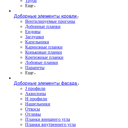
Труба
Еще
Доборные элементы кровли
Вентилируемые прогоны
Доборные планки
Ендовы
Заглушки
Капельники
Карнизные планки
Коньковые планки
Крепежные планки
Лобовые планки
Парапеты
Еще
Доборные элементы фасада
J профили
Аквилоны
Н профили
Нащельники
Откосы
Отливы
Планки внешнего угла
Планки внутреннего угла