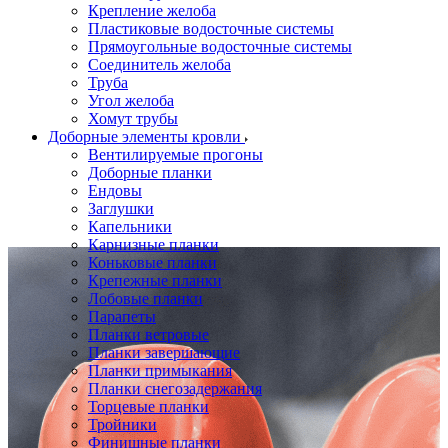
Крепление желоба
Пластиковые водосточные системы
Прямоугольные водосточные системы
Соединитель желоба
Труба
Угол желоба
Хомут трубы
Доборные элементы кровли
Вентилируемые прогоны
Доборные планки
Ендовы
Заглушки
Капельники
Карнизные планки
Коньковые планки
Крепежные планки
Лобовые планки
Парапеты
Планки ветровые
Планки завершающие
Планки примыкания
Планки снегозадержания
Торцевые планки
Тройники
Финишные планки