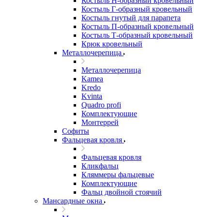
Костыль H-образный кровельный
Костыль Г-образный кровельный
Костыль гнутый для парапета
Костыль П-образный кровельный
Костыль Т-образный кровельный
Крюк кровельный
Металлочерепица
Металлочерепица
Kamea
Kredo
Kvinta
Quadro profi
Комплектующие
Монтеррей
Софиты
Фальцевая кровля
Фальцевая кровля
Кликфальц
Кляммеры фальцевые
Комплектующие
Фальц двойной стоячий
Мансардные окна