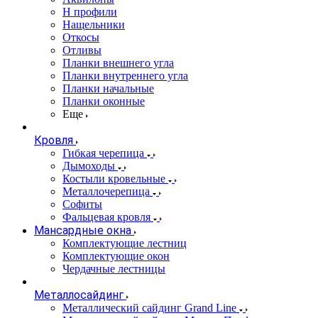
Н профили
Нащельники
Откосы
Отливы
Планки внешнего угла
Планки внутреннего угла
Планки начальные
Планки оконные
Еще
Кровля
Гибкая черепица
Дымоходы
Костыли кровельные
Металлочерепица
Софиты
Фальцевая кровля
Мансардные окна
Комплектующие лестниц
Комплектующие окон
Чердачные лестницы
Металлосайдинг
Металлический сайдинг Grand Line