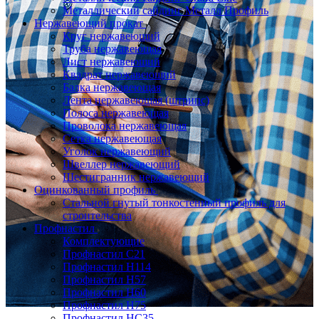
Металлический сайдинг Металл Профиль
Нержавеющий прокат
Круг нержавеющий
Труба нержавеющая
Лист нержавеющий
Квадрат нержавеющий
Балка нержавеющая
Лента нержавеющая (штрипс)
Полоса нержавеющая
Проволока нержавеющая
Сетка нержавеющая
Уголок нержавеющий
Швеллер нержавеющий
Шестигранник нержавеющий
Оцинкованный профиль
Стальной гнутый тонкостенный профиль для
строительства
Профнастил
Комплектующие
Профнастил C21
Профнастил Н114
Профнастил Н57
Профнастил Н60
Профнастил Н75
Профнастил НС35