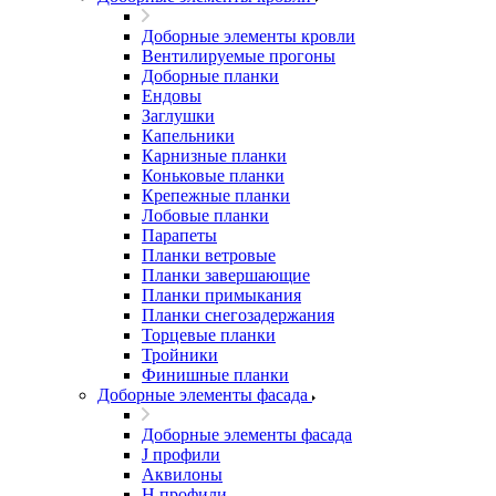
Доборные элементы кровли
Вентилируемые прогоны
Доборные планки
Ендовы
Заглушки
Капельники
Карнизные планки
Коньковые планки
Крепежные планки
Лобовые планки
Парапеты
Планки ветровые
Планки завершающие
Планки примыкания
Планки снегозадержания
Торцевые планки
Тройники
Финишные планки
Доборные элементы фасада
Доборные элементы фасада
J профили
Аквилоны
Н профили