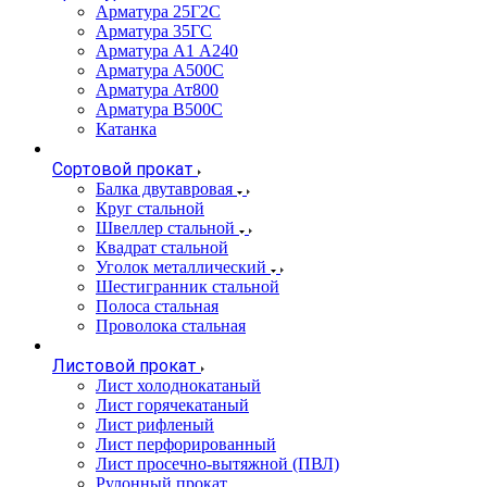
Арматура 25Г2С
Арматура 35ГС
Арматура А1 А240
Арматура А500С
Арматура Ат800
Арматура В500С
Катанка
Сортовой прокат
Балка двутавровая
Круг стальной
Швеллер стальной
Квадрат стальной
Уголок металлический
Шестигранник стальной
Полоса стальная
Проволока стальная
Листовой прокат
Лист холоднокатаный
Лист горячекатаный
Лист рифленый
Лист перфорированный
Лист просечно-вытяжной (ПВЛ)
Рулонный прокат