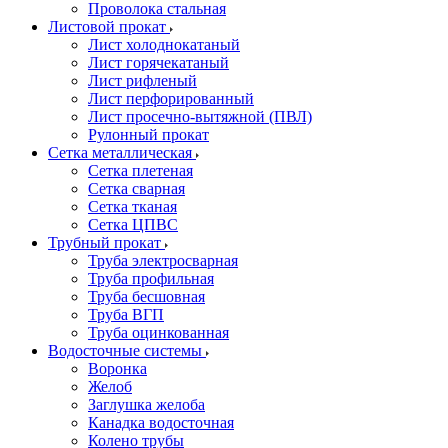
Проволока стальная
Листовой прокат
Лист холоднокатаный
Лист горячекатаный
Лист рифленый
Лист перфорированный
Лист просечно-вытяжной (ПВЛ)
Рулонный прокат
Сетка металлическая
Сетка плетеная
Сетка сварная
Сетка тканая
Сетка ЦПВС
Трубный прокат
Труба электросварная
Труба профильная
Труба бесшовная
Труба ВГП
Труба оцинкованная
Водосточные системы
Воронка
Желоб
Заглушка желоба
Канадка водосточная
Колено трубы