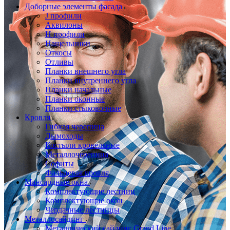
Доборные элементы фасада
J профили
Аквилоны
Н профили
Нащельники
Откосы
Отливы
Планки внешнего угла
Планки внутреннего угла
Планки начальные
Планки оконные
Планки стыковочные
Кровля
Гибкая черепица
Дымоходы
Костыли кровельные
Металлочерепица
Софиты
Фальцевая кровля
Мансардные окна
Комплектующие лестниц
Комплектующие окон
Чердачные лестницы
Металлосайдинг
Металлический сайдинг Grand Line