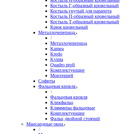
Костыль H-образный кровельный
Костыль Г-образный кровельный
Костыль гнутый для парапета
Костыль П-образный кровельный
Костыль Т-образный кровельный
Крюк кровельный
Металлочерепица
Металлочерепица
Kamea
Kredo
Kvinta
Quadro profi
Комплектующие
Монтеррей
Софиты
Фальцевая кровля
Фальцевая кровля
Кликфальц
Кляммеры фальцевые
Комплектующие
Фальц двойной стоячий
Мансардные окна