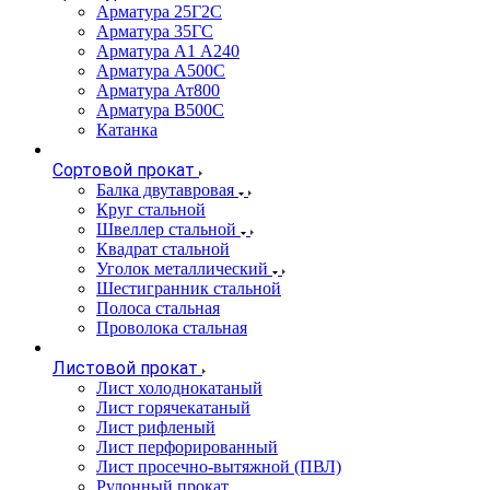
Арматура 25Г2С
Арматура 35ГС
Арматура А1 А240
Арматура А500С
Арматура Ат800
Арматура В500С
Катанка
Сортовой прокат
Балка двутавровая
Круг стальной
Швеллер стальной
Квадрат стальной
Уголок металлический
Шестигранник стальной
Полоса стальная
Проволока стальная
Листовой прокат
Лист холоднокатаный
Лист горячекатаный
Лист рифленый
Лист перфорированный
Лист просечно-вытяжной (ПВЛ)
Рулонный прокат