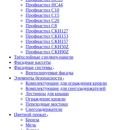
Профнастил НС44
Профнастил С10
Профнастил С15
Профнастил С20
Профнастил С8
Профнастил СКН127
Профнастил СКН153
Профнастил СКН157
Профнастил СКН50Z
Профнастил СКН90Z
Трёхслойные сэндвич-панели
Фасадные кассеты
Фасадные системы
Вентилируемые фасады
Элементы безопасности
Комплектующие для ограждения кровли
Комплектующие для снегозадержателей
Лестницы для крыши
Ограждение кровли
Переходные мостики
Снегозадержатели
Цветной прокат
Бронза
Медь