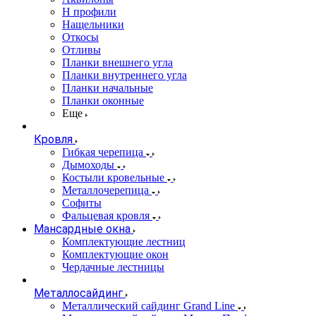
Н профили
Нащельники
Откосы
Отливы
Планки внешнего угла
Планки внутреннего угла
Планки начальные
Планки оконные
Еще
Кровля
Гибкая черепица
Дымоходы
Костыли кровельные
Металлочерепица
Софиты
Фальцевая кровля
Мансардные окна
Комплектующие лестниц
Комплектующие окон
Чердачные лестницы
Металлосайдинг
Металлический сайдинг Grand Line