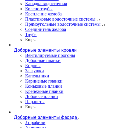
Канадка водосточная
Колено трубы
Крепление желоба
Пластиковые водосточные системы
Прямоугольные водосточные системы
Соединитель желоба
Труба
Еще
Доборные элементы кровли
Вентилируемые прогоны
Доборные планки
Ендовы
Заглушки
Капельники
Карнизные планки
Коньковые планки
Крепежные планки
Лобовые планки
Парапеты
Еще
Доборные элементы фасада
J профили
Аквилоны