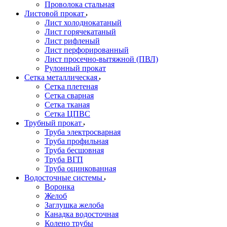
Проволока стальная
Листовой прокат
Лист холоднокатаный
Лист горячекатаный
Лист рифленый
Лист перфорированный
Лист просечно-вытяжной (ПВЛ)
Рулонный прокат
Сетка металлическая
Сетка плетеная
Сетка сварная
Сетка тканая
Сетка ЦПВС
Трубный прокат
Труба электросварная
Труба профильная
Труба бесшовная
Труба ВГП
Труба оцинкованная
Водосточные системы
Воронка
Желоб
Заглушка желоба
Канадка водосточная
Колено трубы