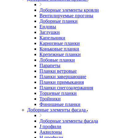
Доборные элементы кровли
Вентилируемые прогоны
Доборные планки
Ендовы
Заглушки
Капельники
Карнизные планки
Коньковые планки
Крепежные планки
Лобовые планки
Парапеты
Планки ветровые
Планки завершающие
Планки примыкания
Планки снегозадержания
Торцевые планки
Тройники
Финишные планки
Доборные элементы фасада
Доборные элементы фасада
J профили
Аквилоны
Н профили