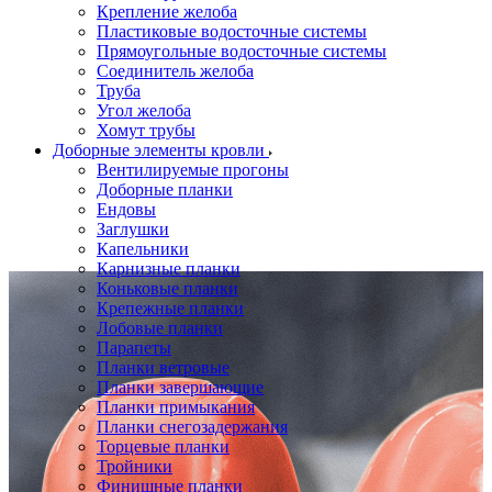
Крепление желоба
Пластиковые водосточные системы
Прямоугольные водосточные системы
Соединитель желоба
Труба
Угол желоба
Хомут трубы
Доборные элементы кровли
Вентилируемые прогоны
Доборные планки
Ендовы
Заглушки
Капельники
Карнизные планки
Коньковые планки
Крепежные планки
Лобовые планки
Парапеты
Планки ветровые
Планки завершающие
Планки примыкания
Планки снегозадержания
Торцевые планки
Тройники
Финишные планки