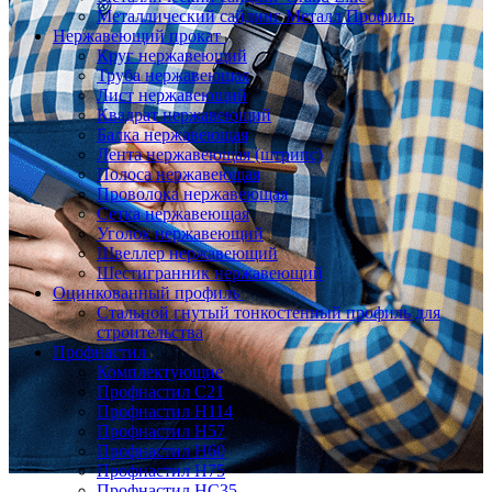
Металлический сайдинг Металл Профиль
Нержавеющий прокат
Круг нержавеющий
Труба нержавеющая
Лист нержавеющий
Квадрат нержавеющий
Балка нержавеющая
Лента нержавеющая (штрипс)
Полоса нержавеющая
Проволока нержавеющая
Сетка нержавеющая
Уголок нержавеющий
Швеллер нержавеющий
Шестигранник нержавеющий
Оцинкованный профиль
Стальной гнутый тонкостенный профиль для
строительства
Профнастил
Комплектующие
Профнастил C21
Профнастил Н114
Профнастил Н57
Профнастил Н60
Профнастил Н75
Профнастил НС35