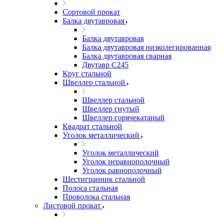
Сортовой прокат
Балка двутавровая
Балка двутавровая
Балка двутавровая низколегированная
Балка двутавровая сварная
Двутавр С245
Круг стальной
Швеллер стальной
Швеллер стальной
Швеллер гнутый
Швеллер горячекатаный
Квадрат стальной
Уголок металлический
Уголок металлический
Уголок неравнополочный
Уголок равнополочный
Шестигранник стальной
Полоса стальная
Проволока стальная
Листовой прокат