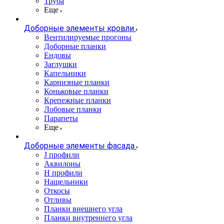
Труба
Еще
Доборные элементы кровли
Вентилируемые прогоны
Доборные планки
Ендовы
Заглушки
Капельники
Карнизные планки
Коньковые планки
Крепежные планки
Лобовые планки
Парапеты
Еще
Доборные элементы фасада
J профили
Аквилоны
Н профили
Нащельники
Откосы
Отливы
Планки внешнего угла
Планки внутреннего угла