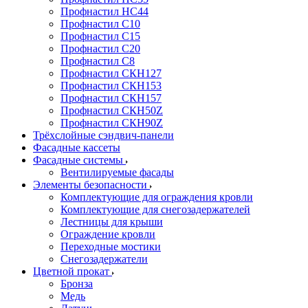
Профнастил НС44
Профнастил С10
Профнастил С15
Профнастил С20
Профнастил С8
Профнастил СКН127
Профнастил СКН153
Профнастил СКН157
Профнастил СКН50Z
Профнастил СКН90Z
Трёхслойные сэндвич-панели
Фасадные кассеты
Фасадные системы
Вентилируемые фасады
Элементы безопасности
Комплектующие для ограждения кровли
Комплектующие для снегозадержателей
Лестницы для крыши
Ограждение кровли
Переходные мостики
Снегозадержатели
Цветной прокат
Бронза
Медь