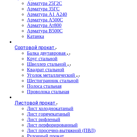
Арматура 25Г2С
Арматура 35ГС
Арматура А1 А240
Арматура А500С
Арматура Ат800
Арматура В500С
Катанка
Сортовой прокат
Балка двутавровая
Круг стальной
Швеллер стальной
Квадрат стальной
Уголок металлический
Шестигранник стальной
Полоса стальная
Проволока стальная
Листовой прокат
Лист холоднокатаный
Лист горячекатаный
Лист рифленый
Лист перфорированный
Лист просечно-вытяжной (ПВЛ)
Рулонный прокат