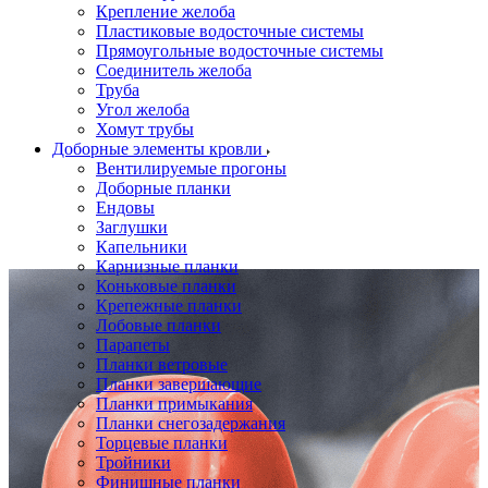
Крепление желоба
Пластиковые водосточные системы
Прямоугольные водосточные системы
Соединитель желоба
Труба
Угол желоба
Хомут трубы
Доборные элементы кровли
Вентилируемые прогоны
Доборные планки
Ендовы
Заглушки
Капельники
Карнизные планки
Коньковые планки
Крепежные планки
Лобовые планки
Парапеты
Планки ветровые
Планки завершающие
Планки примыкания
Планки снегозадержания
Торцевые планки
Тройники
Финишные планки