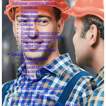
Доборные элементы фасада
J профили
Аквилоны
Н профили
Нащельники
Откосы
Отливы
Планки внешнего угла
Планки внутреннего угла
Планки начальные
Планки оконные
Планки стыковочные
Кровля
Гибкая черепица
Дымоходы
Костыли кровельные
Металлочерепица
Софиты
Фальцевая кровля
Мансардные окна
Комплектующие лестниц
Комплектующие окон
Чердачные лестницы
Металлосайдинг
Металлический сайдинг Grand Line