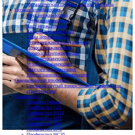
Металлический сайдинг Металл Профиль
Нержавеющий прокат
Круг нержавеющий
Труба нержавеющая
Лист нержавеющий
Квадрат нержавеющий
Балка нержавеющая
Лента нержавеющая (штрипс)
Полоса нержавеющая
Проволока нержавеющая
Сетка нержавеющая
Уголок нержавеющий
Швеллер нержавеющий
Шестигранник нержавеющий
Оцинкованный профиль
Стальной гнутый тонкостенный профиль для
строительства
Профнастил
Комплектующие
Профнастил C21
Профнастил Н114
Профнастил Н57
Профнастил Н60
Профнастил Н75
Профнастил НС35