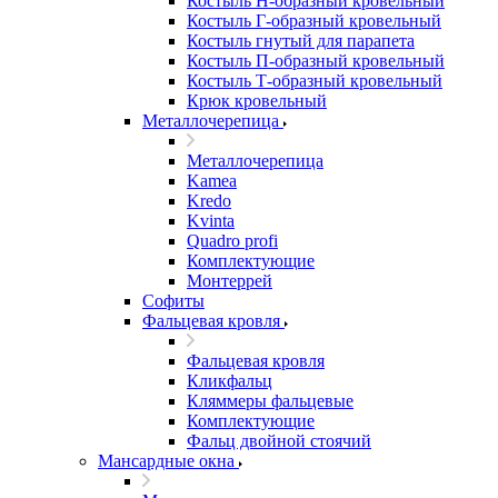
Костыль H-образный кровельный
Костыль Г-образный кровельный
Костыль гнутый для парапета
Костыль П-образный кровельный
Костыль Т-образный кровельный
Крюк кровельный
Металлочерепица
Металлочерепица
Kamea
Kredo
Kvinta
Quadro profi
Комплектующие
Монтеррей
Софиты
Фальцевая кровля
Фальцевая кровля
Кликфальц
Кляммеры фальцевые
Комплектующие
Фальц двойной стоячий
Мансардные окна