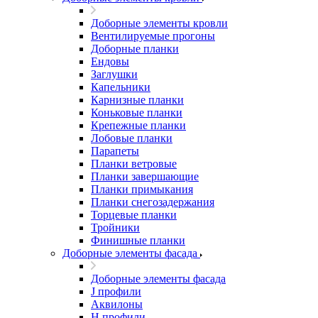
Доборные элементы кровли
Вентилируемые прогоны
Доборные планки
Ендовы
Заглушки
Капельники
Карнизные планки
Коньковые планки
Крепежные планки
Лобовые планки
Парапеты
Планки ветровые
Планки завершающие
Планки примыкания
Планки снегозадержания
Торцевые планки
Тройники
Финишные планки
Доборные элементы фасада
Доборные элементы фасада
J профили
Аквилоны
Н профили