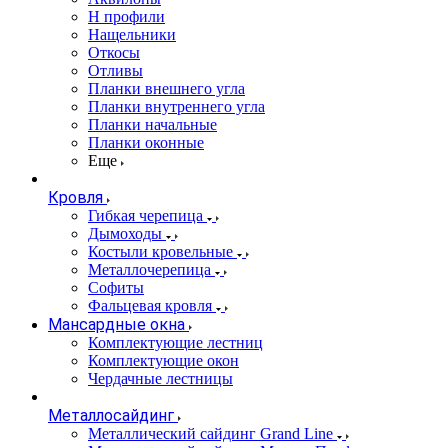
Н профили
Нащельники
Откосы
Отливы
Планки внешнего угла
Планки внутреннего угла
Планки начальные
Планки оконные
Еще
Кровля
Гибкая черепица
Дымоходы
Костыли кровельные
Металлочерепица
Софиты
Фальцевая кровля
Мансардные окна
Комплектующие лестниц
Комплектующие окон
Чердачные лестницы
Металлосайдинг
Металлический сайдинг Grand Line