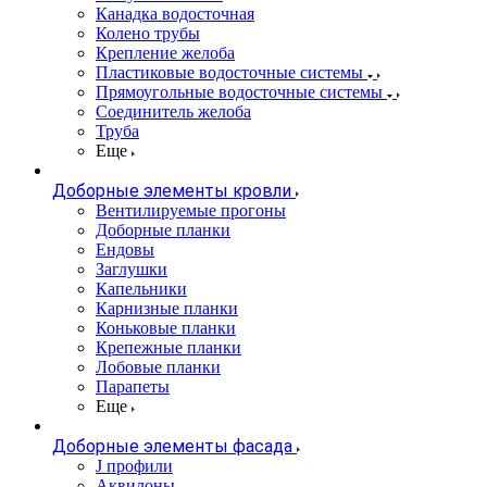
Канадка водосточная
Колено трубы
Крепление желоба
Пластиковые водосточные системы
Прямоугольные водосточные системы
Соединитель желоба
Труба
Еще
Доборные элементы кровли
Вентилируемые прогоны
Доборные планки
Ендовы
Заглушки
Капельники
Карнизные планки
Коньковые планки
Крепежные планки
Лобовые планки
Парапеты
Еще
Доборные элементы фасада
J профили
Аквилоны