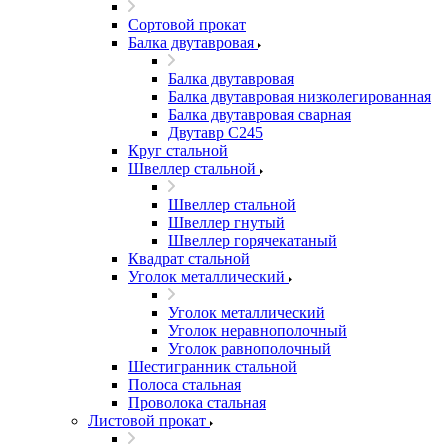
Сортовой прокат
Балка двутавровая
Балка двутавровая
Балка двутавровая низколегированная
Балка двутавровая сварная
Двутавр С245
Круг стальной
Швеллер стальной
Швеллер стальной
Швеллер гнутый
Швеллер горячекатаный
Квадрат стальной
Уголок металлический
Уголок металлический
Уголок неравнополочный
Уголок равнополочный
Шестигранник стальной
Полоса стальная
Проволока стальная
Листовой прокат