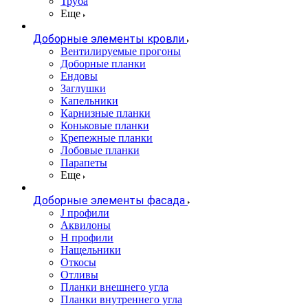
Труба
Еще
Доборные элементы кровли
Вентилируемые прогоны
Доборные планки
Ендовы
Заглушки
Капельники
Карнизные планки
Коньковые планки
Крепежные планки
Лобовые планки
Парапеты
Еще
Доборные элементы фасада
J профили
Аквилоны
Н профили
Нащельники
Откосы
Отливы
Планки внешнего угла
Планки внутреннего угла