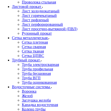
Проволока стальная
Листовой прокат
Лист холоднокатаный
Лист горячекатаный
Лист рифленый
Лист перфорированный
Лист просечно-вытяжной (ПВЛ)
Рулонный прокат
Сетка металлическая
Сетка плетеная
Сетка сварная
Сетка тканая
Сетка ЦПВС
Трубный прокат
Труба электросварная
Труба профильная
Труба бесшовная
Труба ВГП
Труба оцинкованная
Водосточные системы
Воронка
Желоб
Заглушка желоба
Канадка водосточная
Колено трубы