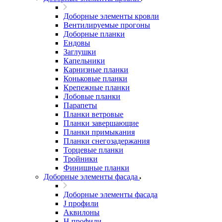
Доборные элементы кровли
Вентилируемые прогоны
Доборные планки
Ендовы
Заглушки
Капельники
Карнизные планки
Коньковые планки
Крепежные планки
Лобовые планки
Парапеты
Планки ветровые
Планки завершающие
Планки примыкания
Планки снегозадержания
Торцевые планки
Тройники
Финишные планки
Доборные элементы фасада
Доборные элементы фасада
J профили
Аквилоны
Н профили