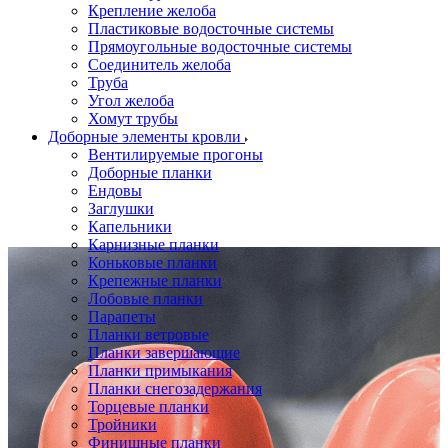
Крепление желоба
Пластиковые водосточные системы
Прямоугольные водосточные системы
Соединитель желоба
Труба
Угол желоба
Хомут трубы
Доборные элементы кровли
Вентилируемые прогоны
Доборные планки
Ендовы
Заглушки
Капельники
Карнизные планки
Коньковые планки
Крепежные планки
Лобовые планки
Парапеты
Планки ветровые
Планки завершающие
Планки примыкания
Планки снегозадержания
Торцевые планки
Тройники
Финишные планки