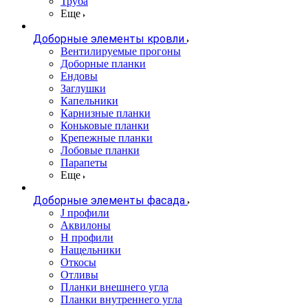
Труба
Еще
Доборные элементы кровли
Вентилируемые прогоны
Доборные планки
Ендовы
Заглушки
Капельники
Карнизные планки
Коньковые планки
Крепежные планки
Лобовые планки
Парапеты
Еще
Доборные элементы фасада
J профили
Аквилоны
Н профили
Нащельники
Откосы
Отливы
Планки внешнего угла
Планки внутреннего угла