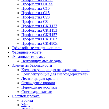
Профнастил НС44
Профнастил С10
Профнастил С15
Профнастил С20
Профнастил С8
Профнастил СКН127
Профнастил СКН153
Профнастил СКН157
Профнастил СКН50Z
Профнастил СКН90Z
Трёхслойные сэндвич-панели
Фасадные кассеты
Фасадные системы
Вентилируемые фасады
Элементы безопасности
Комплектующие для ограждения кровли
Комплектующие для снегозадержателей
Лестницы для крыши
Ограждение кровли
Переходные мостики
Снегозадержатели
Цветной прокат
Бронза
Медь