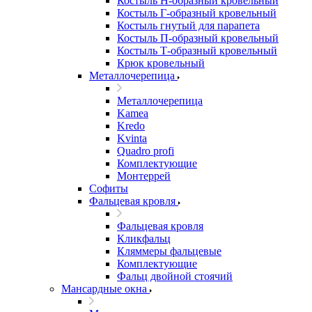
Костыль H-образный кровельный
Костыль Г-образный кровельный
Костыль гнутый для парапета
Костыль П-образный кровельный
Костыль Т-образный кровельный
Крюк кровельный
Металлочерепица
Металлочерепица
Kamea
Kredo
Kvinta
Quadro profi
Комплектующие
Монтеррей
Софиты
Фальцевая кровля
Фальцевая кровля
Кликфальц
Кляммеры фальцевые
Комплектующие
Фальц двойной стоячий
Мансардные окна