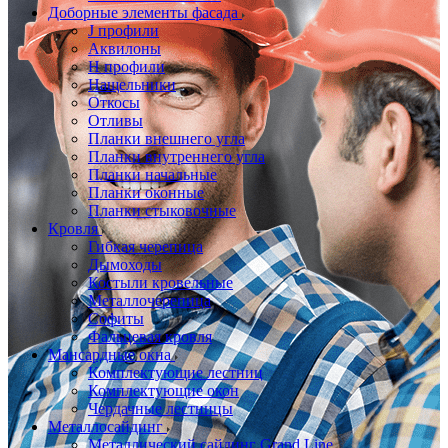
Доборные элементы фасада
J профили
Аквилоны
Н профили
Нащельники
Откосы
Отливы
Планки внешнего угла
Планки внутреннего угла
Планки начальные
Планки оконные
Планки стыковочные
Кровля
Гибкая черепица
Дымоходы
Костыли кровельные
Металлочерепица
Софиты
Фальцевая кровля
Мансардные окна
Комплектующие лестниц
Комплектующие окон
Чердачные лестницы
Металлосайдинг
Металлический сайдинг Grand Line