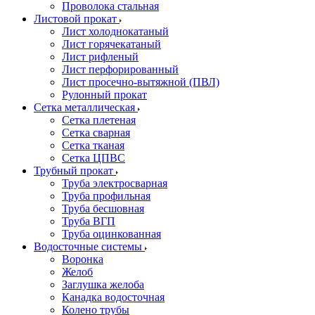
Проволока стальная
Листовой прокат
Лист холоднокатаный
Лист горячекатаный
Лист рифленый
Лист перфорированный
Лист просечно-вытяжной (ПВЛ)
Рулонный прокат
Сетка металлическая
Сетка плетеная
Сетка сварная
Сетка тканая
Сетка ЦПВС
Трубный прокат
Труба электросварная
Труба профильная
Труба бесшовная
Труба ВГП
Труба оцинкованная
Водосточные системы
Воронка
Желоб
Заглушка желоба
Канадка водосточная
Колено трубы