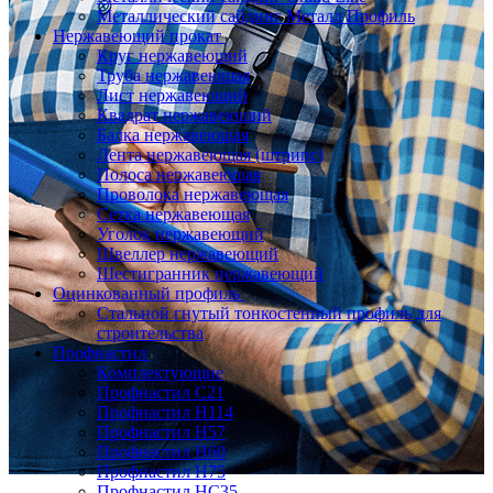
Металлический сайдинг Металл Профиль
Нержавеющий прокат
Круг нержавеющий
Труба нержавеющая
Лист нержавеющий
Квадрат нержавеющий
Балка нержавеющая
Лента нержавеющая (штрипс)
Полоса нержавеющая
Проволока нержавеющая
Сетка нержавеющая
Уголок нержавеющий
Швеллер нержавеющий
Шестигранник нержавеющий
Оцинкованный профиль
Стальной гнутый тонкостенный профиль для
строительства
Профнастил
Комплектующие
Профнастил C21
Профнастил Н114
Профнастил Н57
Профнастил Н60
Профнастил Н75
Профнастил НС35