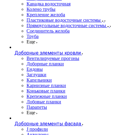
Канадка водосточная
Колено трубы
Крепление желоба
Пластиковые водосточные системы
Прямоугольные водосточные системы
Соединитель желоба
Труба
Еще
Доборные элементы кровли
Вентилируемые прогоны
Доборные планки
Ендовы
Заглушки
Капельники
Карнизные планки
Коньковые планки
Крепежные планки
Лобовые планки
Парапеты
Еще
Доборные элементы фасада
J профили
Аквилоны