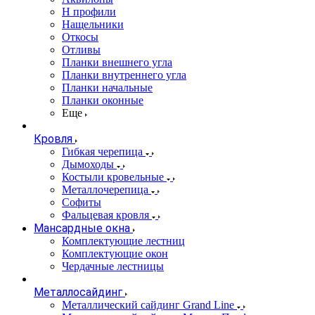
Н профили
Нащельники
Откосы
Отливы
Планки внешнего угла
Планки внутреннего угла
Планки начальные
Планки оконные
Еще
Кровля
Гибкая черепица
Дымоходы
Костыли кровельные
Металлочерепица
Софиты
Фальцевая кровля
Мансардные окна
Комплектующие лестниц
Комплектующие окон
Чердачные лестницы
Металлосайдинг
Металлический сайдинг Grand Line