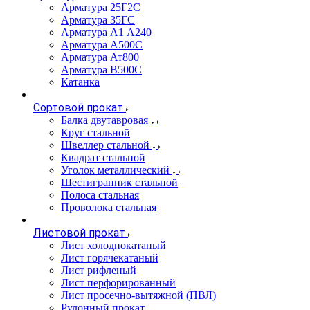
Арматура 25Г2С
Арматура 35ГС
Арматура А1 А240
Арматура А500С
Арматура Ат800
Арматура В500С
Катанка
Сортовой прокат
Балка двутавровая
Круг стальной
Швеллер стальной
Квадрат стальной
Уголок металлический
Шестигранник стальной
Полоса стальная
Проволока стальная
Листовой прокат
Лист холоднокатаный
Лист горячекатаный
Лист рифленый
Лист перфорированный
Лист просечно-вытяжной (ПВЛ)
Рулонный прокат