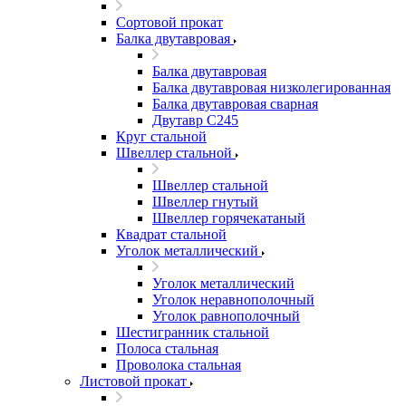
Сортовой прокат
Балка двутавровая
Балка двутавровая
Балка двутавровая низколегированная
Балка двутавровая сварная
Двутавр С245
Круг стальной
Швеллер стальной
Швеллер стальной
Швеллер гнутый
Швеллер горячекатаный
Квадрат стальной
Уголок металлический
Уголок металлический
Уголок неравнополочный
Уголок равнополочный
Шестигранник стальной
Полоса стальная
Проволока стальная
Листовой прокат