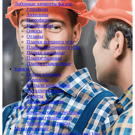
Доборные элементы фасада
J профили
Аквилоны
Н профили
Нащельники
Откосы
Отливы
Планки внешнего угла
Планки внутреннего угла
Планки начальные
Планки оконные
Планки стыковочные
Кровля
Гибкая черепица
Дымоходы
Костыли кровельные
Металлочерепица
Софиты
Фальцевая кровля
Мансардные окна
Комплектующие лестниц
Комплектующие окон
Чердачные лестницы
Металлосайдинг
Металлический сайдинг Grand Line