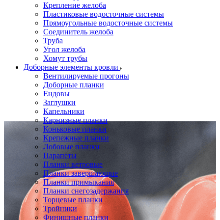
Крепление желоба
Пластиковые водосточные системы
Прямоугольные водосточные системы
Соединитель желоба
Труба
Угол желоба
Хомут трубы
Доборные элементы кровли
Вентилируемые прогоны
Доборные планки
Ендовы
Заглушки
Капельники
Карнизные планки
Коньковые планки
Крепежные планки
Лобовые планки
Парапеты
Планки ветровые
Планки завершающие
Планки примыкания
Планки снегозадержания
Торцевые планки
Тройники
Финишные планки