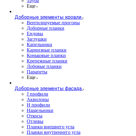
Труба
Еще
Доборные элементы кровли
Вентилируемые прогоны
Доборные планки
Ендовы
Заглушки
Капельники
Карнизные планки
Коньковые планки
Крепежные планки
Лобовые планки
Парапеты
Еще
Доборные элементы фасада
J профили
Аквилоны
Н профили
Нащельники
Откосы
Отливы
Планки внешнего угла
Планки внутреннего угла