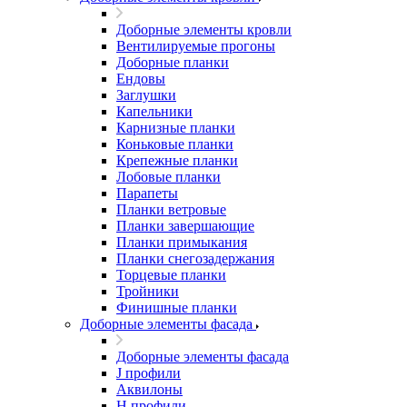
Доборные элементы кровли
Вентилируемые прогоны
Доборные планки
Ендовы
Заглушки
Капельники
Карнизные планки
Коньковые планки
Крепежные планки
Лобовые планки
Парапеты
Планки ветровые
Планки завершающие
Планки примыкания
Планки снегозадержания
Торцевые планки
Тройники
Финишные планки
Доборные элементы фасада
Доборные элементы фасада
J профили
Аквилоны
Н профили