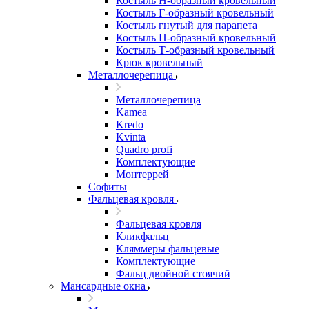
Костыль H-образный кровельный
Костыль Г-образный кровельный
Костыль гнутый для парапета
Костыль П-образный кровельный
Костыль Т-образный кровельный
Крюк кровельный
Металлочерепица
Металлочерепица
Kamea
Kredo
Kvinta
Quadro profi
Комплектующие
Монтеррей
Софиты
Фальцевая кровля
Фальцевая кровля
Кликфальц
Кляммеры фальцевые
Комплектующие
Фальц двойной стоячий
Мансардные окна