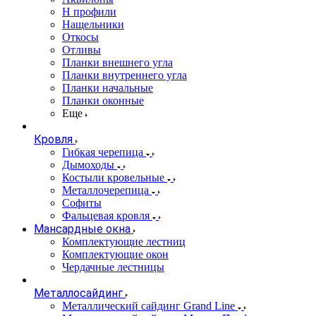
Н профили
Нащельники
Откосы
Отливы
Планки внешнего угла
Планки внутреннего угла
Планки начальные
Планки оконные
Еще
Кровля
Гибкая черепица
Дымоходы
Костыли кровельные
Металлочерепица
Софиты
Фальцевая кровля
Мансардные окна
Комплектующие лестниц
Комплектующие окон
Чердачные лестницы
Металлосайдинг
Металлический сайдинг Grand Line