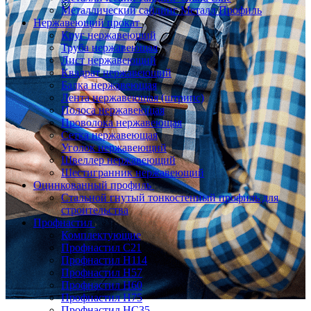
Металлический сайдинг Металл Профиль
Нержавеющий прокат
Круг нержавеющий
Труба нержавеющая
Лист нержавеющий
Квадрат нержавеющий
Балка нержавеющая
Лента нержавеющая (штрипс)
Полоса нержавеющая
Проволока нержавеющая
Сетка нержавеющая
Уголок нержавеющий
Швеллер нержавеющий
Шестигранник нержавеющий
Оцинкованный профиль
Стальной гнутый тонкостенный профиль для
строительства
Профнастил
Комплектующие
Профнастил C21
Профнастил Н114
Профнастил Н57
Профнастил Н60
Профнастил Н75
Профнастил НС35