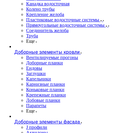
Канадка водосточная
Колено трубы
Крепление желоба
Пластиковые водосточные системы
Прямоугольные водосточные системы
Соединитель желоба
Труба
Еще
Доборные элементы кровли
Вентилируемые прогоны
Доборные планки
Ендовы
Заглушки
Капельники
Карнизные планки
Коньковые планки
Крепежные планки
Лобовые планки
Парапеты
Еще
Доборные элементы фасада
J профили
Аквилоны