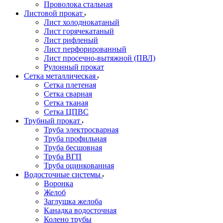
Проволока стальная
Листовой прокат
Лист холоднокатаный
Лист горячекатаный
Лист рифленый
Лист перфорированный
Лист просечно-вытяжной (ПВЛ)
Рулонный прокат
Сетка металлическая
Сетка плетеная
Сетка сварная
Сетка тканая
Сетка ЦПВС
Трубный прокат
Труба электросварная
Труба профильная
Труба бесшовная
Труба ВГП
Труба оцинкованная
Водосточные системы
Воронка
Желоб
Заглушка желоба
Канадка водосточная
Колено трубы