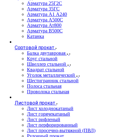
Арматура 25Г2С
Арматура 35ГС
Арматура А1 А240
Арматура А500С
Арматура Ат800
Арматура В500С
Катанка
Сортовой прокат
Балка двутавровая
Круг стальной
Швеллер стальной
Квадрат стальной
Уголок металлический
Шестигранник стальной
Полоса стальная
Проволока стальная
Листовой прокат
Лист холоднокатаный
Лист горячекатаный
Лист рифленый
Лист перфорированный
Лист просечно-вытяжной (ПВЛ)
Рулонный прокат