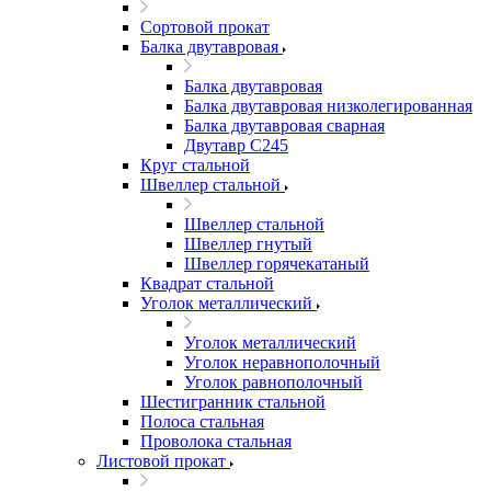
Сортовой прокат
Балка двутавровая
Балка двутавровая
Балка двутавровая низколегированная
Балка двутавровая сварная
Двутавр С245
Круг стальной
Швеллер стальной
Швеллер стальной
Швеллер гнутый
Швеллер горячекатаный
Квадрат стальной
Уголок металлический
Уголок металлический
Уголок неравнополочный
Уголок равнополочный
Шестигранник стальной
Полоса стальная
Проволока стальная
Листовой прокат