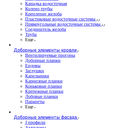
Канадка водосточная
Колено трубы
Крепление желоба
Пластиковые водосточные системы
Прямоугольные водосточные системы
Соединитель желоба
Труба
Еще
Доборные элементы кровли
Вентилируемые прогоны
Доборные планки
Ендовы
Заглушки
Капельники
Карнизные планки
Коньковые планки
Крепежные планки
Лобовые планки
Парапеты
Еще
Доборные элементы фасада
J профили
Аквилоны