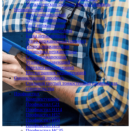
Металлический сайдинг Металл Профиль
Нержавеющий прокат
Круг нержавеющий
Труба нержавеющая
Лист нержавеющий
Квадрат нержавеющий
Балка нержавеющая
Лента нержавеющая (штрипс)
Полоса нержавеющая
Проволока нержавеющая
Сетка нержавеющая
Уголок нержавеющий
Швеллер нержавеющий
Шестигранник нержавеющий
Оцинкованный профиль
Стальной гнутый тонкостенный профиль для
строительства
Профнастил
Комплектующие
Профнастил C21
Профнастил Н114
Профнастил Н57
Профнастил Н60
Профнастил Н75
Профнастил НС35