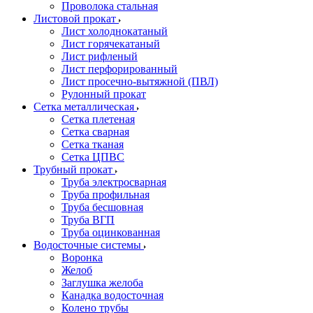
Проволока стальная
Листовой прокат
Лист холоднокатаный
Лист горячекатаный
Лист рифленый
Лист перфорированный
Лист просечно-вытяжной (ПВЛ)
Рулонный прокат
Сетка металлическая
Сетка плетеная
Сетка сварная
Сетка тканая
Сетка ЦПВС
Трубный прокат
Труба электросварная
Труба профильная
Труба бесшовная
Труба ВГП
Труба оцинкованная
Водосточные системы
Воронка
Желоб
Заглушка желоба
Канадка водосточная
Колено трубы