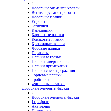
Доборные элементы кровли
Вентилируемые прогоны
Доборные планки
Ендовы
Заглушки
Капельники
Карнизные планки
Коньковые планки
Крепежные планки
Лобовые планки
Парапеты
Планки ветровые
Планки завершающие
Планки примыкания
Планки снегозадержания
Торцевые планки
Тройники
Финишные планки
Доборные элементы фасада
Доборные элементы фасада
J профили
Аквилоны
Н профили