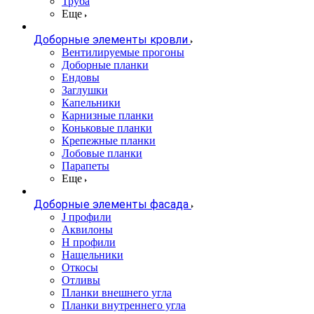
Труба
Еще
Доборные элементы кровли
Вентилируемые прогоны
Доборные планки
Ендовы
Заглушки
Капельники
Карнизные планки
Коньковые планки
Крепежные планки
Лобовые планки
Парапеты
Еще
Доборные элементы фасада
J профили
Аквилоны
Н профили
Нащельники
Откосы
Отливы
Планки внешнего угла
Планки внутреннего угла