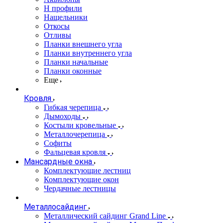
Н профили
Нащельники
Откосы
Отливы
Планки внешнего угла
Планки внутреннего угла
Планки начальные
Планки оконные
Еще
Кровля
Гибкая черепица
Дымоходы
Костыли кровельные
Металлочерепица
Софиты
Фальцевая кровля
Мансардные окна
Комплектующие лестниц
Комплектующие окон
Чердачные лестницы
Металлосайдинг
Металлический сайдинг Grand Line