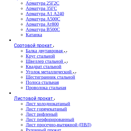
Арматура 25Г2С
Арматура 35ГС
Арматура А1 А240
Арматура А500С
Арматура Ат800
Арматура В500С
Катанка
Сортовой прокат
Балка двутавровая
Круг стальной
Швеллер стальной
Квадрат стальной
Уголок металлический
Шестигранник стальной
Полоса стальная
Проволока стальная
Листовой прокат
Лист холоднокатаный
Лист горячекатаный
Лист рифленый
Лист перфорированный
Лист просечно-вытяжной (ПВЛ)
Рулонный прокат