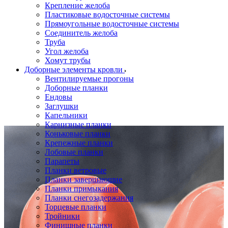
Крепление желоба
Пластиковые водосточные системы
Прямоугольные водосточные системы
Соединитель желоба
Труба
Угол желоба
Хомут трубы
Доборные элементы кровли
Вентилируемые прогоны
Доборные планки
Ендовы
Заглушки
Капельники
Карнизные планки
Коньковые планки
Крепежные планки
Лобовые планки
Парапеты
Планки ветровые
Планки завершающие
Планки примыкания
Планки снегозадержания
Торцевые планки
Тройники
Финишные планки