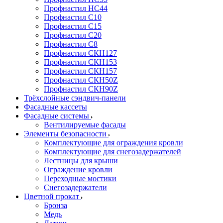
Профнастил НС44
Профнастил С10
Профнастил С15
Профнастил С20
Профнастил С8
Профнастил СКН127
Профнастил СКН153
Профнастил СКН157
Профнастил СКН50Z
Профнастил СКН90Z
Трёхслойные сэндвич-панели
Фасадные кассеты
Фасадные системы
Вентилируемые фасады
Элементы безопасности
Комплектующие для ограждения кровли
Комплектующие для снегозадержателей
Лестницы для крыши
Ограждение кровли
Переходные мостики
Снегозадержатели
Цветной прокат
Бронза
Медь