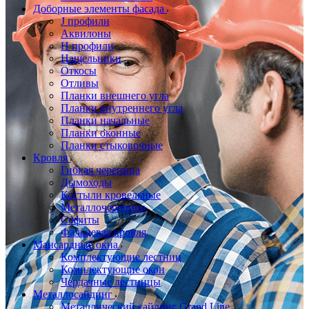
Доборные элементы фасада
J профили
Аквилоны
Н профили
Нащельники
Откосы
Отливы
Планки внешнего угла
Планки внутреннего угла
Планки начальные
Планки оконные
Планки стыковочные
Кровля
Гибкая черепица
Дымоходы
Костыли кровельные
Металлочерепица
Софиты
Фальцевая кровля
Мансардные окна
Комплектующие лестниц
Комплектующие окон
Чердачные лестницы
Металлосайдинг
Металлический сайдинг Grand Line