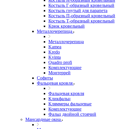
Костыль H-образный кровельный
Костыль Г-образный кровельный
Костыль гнутый для парапета
Костыль П-образный кровельный
Костыль Т-образный кровельный
Крюк кровельный
Металлочерепица
Металлочерепица
Kamea
Kredo
Kvinta
Quadro profi
Комплектующие
Монтеррей
Софиты
Фальцевая кровля
Фальцевая кровля
Кликфальц
Кляммеры фальцевые
Комплектующие
Фальц двойной стоячий
Мансардные окна