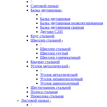
Сортовой прокат
Балка двутавровая
Балка двутавровая
Балка двутавровая низколегированная
Балка двутавровая сварная
Двутавр С245
Круг стальной
Швеллер стальной
Швеллер стальной
Швеллер гнутый
Швеллер горячекатаный
Квадрат стальной
Уголок металлический
Уголок металлический
Уголок неравнополочный
Уголок равнополочный
Шестигранник стальной
Полоса стальная
Проволока стальная
Листовой прокат