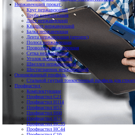
Нержавеющий прокат
Круг нержавеющий
Труба нержавеющая
Лист нержавеющий
Квадрат нержавеющий
Балка нержавеющая
Лента нержавеющая (штрипс)
Полоса нержавеющая
Проволока нержавеющая
Сетка нержавеющая
Уголок нержавеющий
Швеллер нержавеющий
Шестигранник нержавеющий
Оцинкованный профиль
Стальной гнутый тонкостенный профиль для строи
Профнастил
Комплектующие
Профнастил C21
Профнастил Н114
Профнастил Н57
Профнастил Н60
Профнастил Н75
Профнастил НС35
Профнастил НС44
Профнастил С10