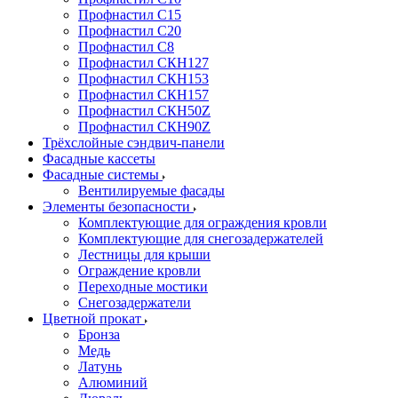
Профнастил С15
Профнастил С20
Профнастил С8
Профнастил СКН127
Профнастил СКН153
Профнастил СКН157
Профнастил СКН50Z
Профнастил СКН90Z
Трёхслойные сэндвич-панели
Фасадные кассеты
Фасадные системы
Вентилируемые фасады
Элементы безопасности
Комплектующие для ограждения кровли
Комплектующие для снегозадержателей
Лестницы для крыши
Ограждение кровли
Переходные мостики
Снегозадержатели
Цветной прокат
Бронза
Медь
Латунь
Алюминий