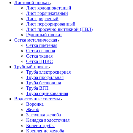
Листовой прокат
Лист холоднокатаный
Лист горячекатаный
Лист рифленый
Лист перфорированный
Лист просечно-вытяжной (ПВЛ)
Рулонный прокат
Сетка металлическая
Сетка плетеная
Сетка сварная
Сетка тканая
Сетка ЦПВС
Трубный прокат
Труба электросварная
Труба профильная
Труба бесшовная
Труба ВГП
Труба оцинкованная
Водосточные системы
Воронка
Желоб
Заглушка желоба
Канадка водосточная
Колено трубы
Крепление желоба