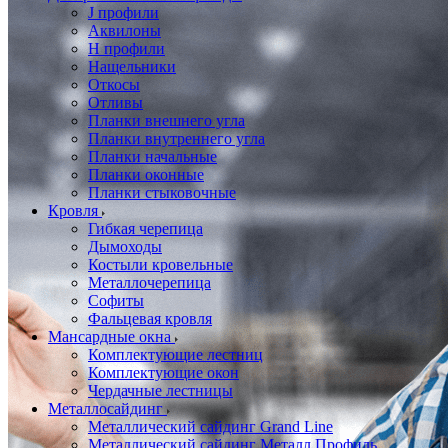
J профили
Аквилоны
Н профили
Нащельники
Откосы
Отливы
Планки внешнего угла
Планки внутреннего угла
Планки начальные
Планки оконные
Планки стыковочные
Кровля
Гибкая черепица
Дымоходы
Костыли кровельные
Металлочерепица
Софиты
Фальцевая кровля
Мансардные окна
Комплектующие лестниц
Комплектующие окон
Чердачные лестницы
Металлосайдинг
Металлический сайдинг Grand Line
Металлический сайдинг Металл Профиль