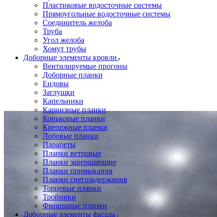
Пластиковые водосточные системы
Прямоугольные водосточные системы
Соединитель желоба
Труба
Угол желоба
Хомут трубы
Доборные элементы кровли
Вентилируемые прогоны
Доборные планки
Ендовы
Заглушки
Капельники
Карнизные планки
Коньковые планки
Крепежные планки
Лобовые планки
Парапеты
Планки ветровые
Планки завершающие
Планки примыкания
Планки снегозадержания
Торцевые планки
Тройники
Финишные планки
Доборные элементы фасада