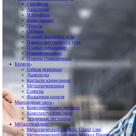
J профили
Аквилоны
Н профили
Нащельники
Откосы
Отливы
Планки внешнего угла
Планки внутреннего угла
Планки начальные
Планки оконные
Планки стыковочные
Кровля
Гибкая черепица
Дымоходы
Костыли кровельные
Металлочерепица
Софиты
Фальцевая кровля
Мансардные окна
Комплектующие лестниц
Комплектующие окон
Чердачные лестницы
Металлосайдинг
Металлический сайдинг Grand Line
Металлический сайдинг Металл Профиль