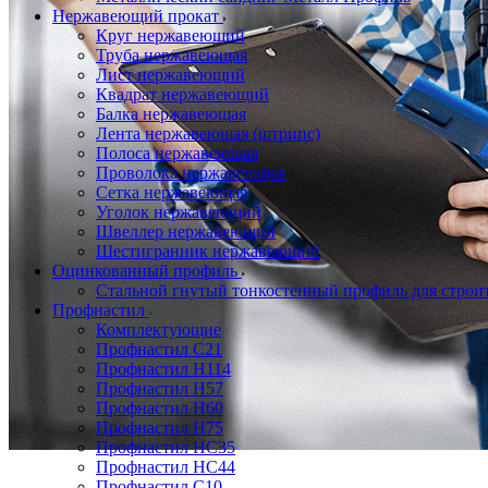
Нержавеющий прокат
Круг нержавеющий
Труба нержавеющая
Лист нержавеющий
Квадрат нержавеющий
Балка нержавеющая
Лента нержавеющая (штрипс)
Полоса нержавеющая
Проволока нержавеющая
Сетка нержавеющая
Уголок нержавеющий
Швеллер нержавеющий
Шестигранник нержавеющий
Оцинкованный профиль
Стальной гнутый тонкостенный профиль для строи
Профнастил
Комплектующие
Профнастил C21
Профнастил Н114
Профнастил Н57
Профнастил Н60
Профнастил Н75
Профнастил НС35
Профнастил НС44
Профнастил С10