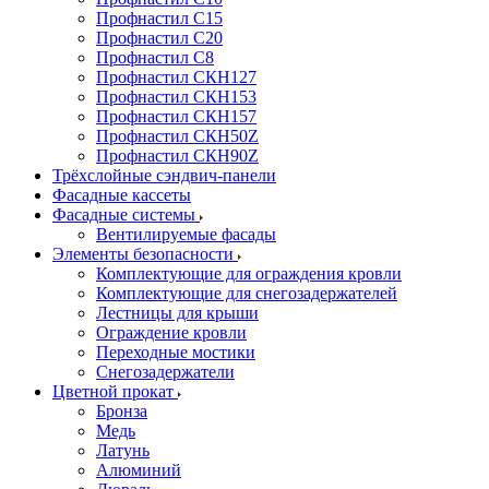
Профнастил С15
Профнастил С20
Профнастил С8
Профнастил СКН127
Профнастил СКН153
Профнастил СКН157
Профнастил СКН50Z
Профнастил СКН90Z
Трёхслойные сэндвич-панели
Фасадные кассеты
Фасадные системы
Вентилируемые фасады
Элементы безопасности
Комплектующие для ограждения кровли
Комплектующие для снегозадержателей
Лестницы для крыши
Ограждение кровли
Переходные мостики
Снегозадержатели
Цветной прокат
Бронза
Медь
Латунь
Алюминий