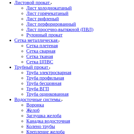
Листовой прокат
Лист холоднокатаный
Лист горячекатаный
Лист рифленый
Лист перфорированный
Лист просечно-вытяжной (ПВЛ)
Рулонный прокат
Сетка металлическая
Сетка плетеная
Сетка сварная
Сетка тканая
Сетка ЦПВС
Трубный прокат
Труба электросварная
Труба профильная
Труба бесшовная
Труба ВГП
Труба оцинкованная
Водосточные системы
Воронка
Желоб
Заглушка желоба
Канадка водосточная
Колено трубы
Крепление желоба