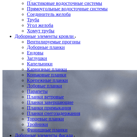
Пластиковые водосточные системы
Прямоугольные водосточные системы
Соединитель желоба
Труба
Угол желоба
Хомут трубы
Доборные элементы кровли
Вентилируемые прогоны
Доборные планки
Ендовы
Заглушки
Капельники
Карнизные планки
Коньковые планки
Крепежные планки
Лобовые планки
Парапеты
Планки ветровые
Планки завершающие
Планки примыкания
Планки снегозадержания
Торцевые планки
Тройники
Финишные планки
Доборные элементы фасада