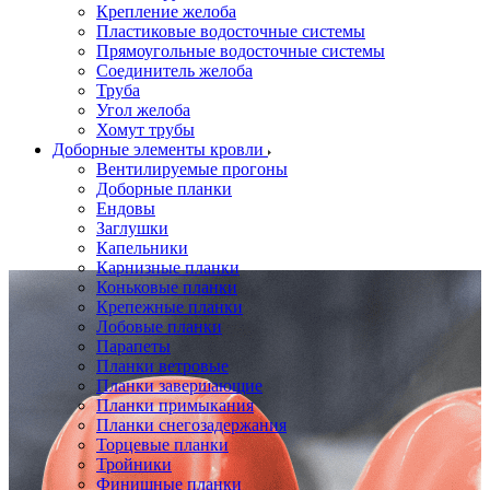
Крепление желоба
Пластиковые водосточные системы
Прямоугольные водосточные системы
Соединитель желоба
Труба
Угол желоба
Хомут трубы
Доборные элементы кровли
Вентилируемые прогоны
Доборные планки
Ендовы
Заглушки
Капельники
Карнизные планки
Коньковые планки
Крепежные планки
Лобовые планки
Парапеты
Планки ветровые
Планки завершающие
Планки примыкания
Планки снегозадержания
Торцевые планки
Тройники
Финишные планки