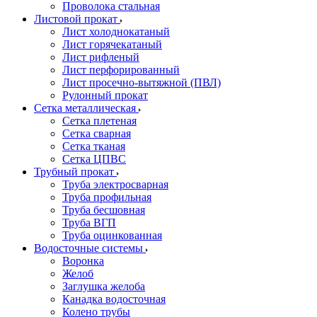
Проволока стальная
Листовой прокат
Лист холоднокатаный
Лист горячекатаный
Лист рифленый
Лист перфорированный
Лист просечно-вытяжной (ПВЛ)
Рулонный прокат
Сетка металлическая
Сетка плетеная
Сетка сварная
Сетка тканая
Сетка ЦПВС
Трубный прокат
Труба электросварная
Труба профильная
Труба бесшовная
Труба ВГП
Труба оцинкованная
Водосточные системы
Воронка
Желоб
Заглушка желоба
Канадка водосточная
Колено трубы