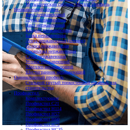
Металлический сайдинг Металл Профиль
Нержавеющий прокат
Круг нержавеющий
Труба нержавеющая
Лист нержавеющий
Квадрат нержавеющий
Балка нержавеющая
Лента нержавеющая (штрипс)
Полоса нержавеющая
Проволока нержавеющая
Сетка нержавеющая
Уголок нержавеющий
Швеллер нержавеющий
Шестигранник нержавеющий
Оцинкованный профиль
Стальной гнутый тонкостенный профиль для
строительства
Профнастил
Комплектующие
Профнастил C21
Профнастил Н114
Профнастил Н57
Профнастил Н60
Профнастил Н75
Профнастил НС35