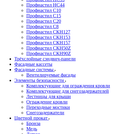
Профнастил НС44
Профнастил С10
Профнастил С15
Профнастил С20
Профнастил С8
Профнастил СКН127
Профнастил СКН153
Профнастил СКН157
Профнастил СКН50Z
Профнастил СКН90Z
Трёхслойные сэндвич-панели
Фасадные кассеты
Фасадные системы
Вентилируемые фасады
Элементы безопасности
Комплектующие для ограждения кровли
Комплектующие для снегозадержателей
Лестницы для крыши
Ограждение кровли
Переходные мостики
Снегозадержатели
Цветной прокат
Бронза
Медь