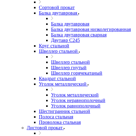
Сортовой прокат
Балка двутавровая
Балка двутавровая
Балка двутавровая низколегированная
Балка двутавровая сварная
Двутавр С245
Круг стальной
Швеллер стальной
Швеллер стальной
Швеллер гнутый
Швеллер горячекатаный
Квадрат стальной
Уголок металлический
Уголок металлический
Уголок неравнополочный
Уголок равнополочный
Шестигранник стальной
Полоса стальная
Проволока стальная
Листовой прокат