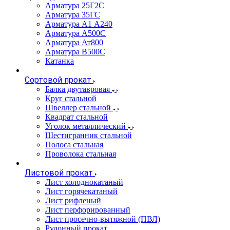
Арматура 25Г2С
Арматура 35ГС
Арматура А1 А240
Арматура А500С
Арматура Ат800
Арматура В500С
Катанка
Сортовой прокат
Балка двутавровая
Круг стальной
Швеллер стальной
Квадрат стальной
Уголок металлический
Шестигранник стальной
Полоса стальная
Проволока стальная
Листовой прокат
Лист холоднокатаный
Лист горячекатаный
Лист рифленый
Лист перфорированный
Лист просечно-вытяжной (ПВЛ)
Рулонный прокат