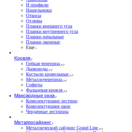
Н профили
Нащельники
Откосы
Отливы
Планки внешнего угла
Планки внутреннего угла
Планки начальные
Планки оконные
Еще
Кровля
Гибкая черепица
Дымоходы
Костыли кровельные
Металлочерепица
Софиты
Фальцевая кровля
Мансардные окна
Комплектующие лестниц
Комплектующие окон
Чердачные лестницы
Металлосайдинг
Металлический сайдинг Grand Line