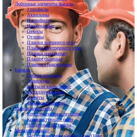
Доборные элементы фасада
J профили
Аквилоны
Н профили
Нащельники
Откосы
Отливы
Планки внешнего угла
Планки внутреннего угла
Планки начальные
Планки оконные
Планки стыковочные
Кровля
Гибкая черепица
Дымоходы
Костыли кровельные
Металлочерепица
Софиты
Фальцевая кровля
Мансардные окна
Комплектующие лестниц
Комплектующие окон
Чердачные лестницы
Металлосайдинг
Металлический сайдинг Grand Line