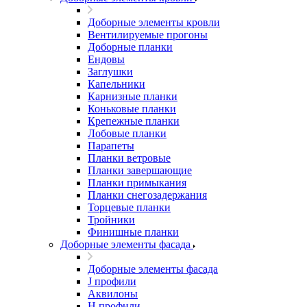
Доборные элементы кровли
Вентилируемые прогоны
Доборные планки
Ендовы
Заглушки
Капельники
Карнизные планки
Коньковые планки
Крепежные планки
Лобовые планки
Парапеты
Планки ветровые
Планки завершающие
Планки примыкания
Планки снегозадержания
Торцевые планки
Тройники
Финишные планки
Доборные элементы фасада
Доборные элементы фасада
J профили
Аквилоны
Н профили