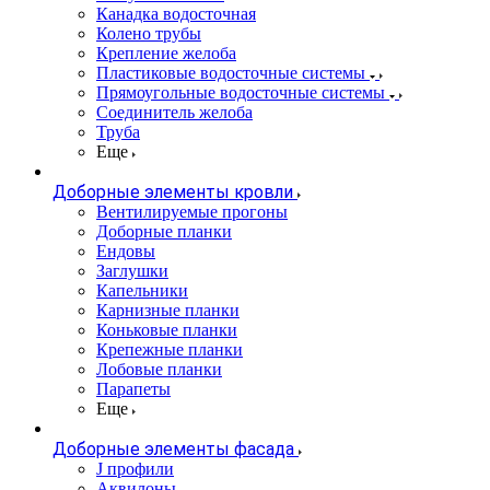
Канадка водосточная
Колено трубы
Крепление желоба
Пластиковые водосточные системы
Прямоугольные водосточные системы
Соединитель желоба
Труба
Еще
Доборные элементы кровли
Вентилируемые прогоны
Доборные планки
Ендовы
Заглушки
Капельники
Карнизные планки
Коньковые планки
Крепежные планки
Лобовые планки
Парапеты
Еще
Доборные элементы фасада
J профили
Аквилоны