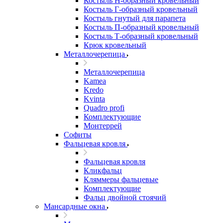
Костыль H-образный кровельный
Костыль Г-образный кровельный
Костыль гнутый для парапета
Костыль П-образный кровельный
Костыль Т-образный кровельный
Крюк кровельный
Металлочерепица
Металлочерепица
Kamea
Kredo
Kvinta
Quadro profi
Комплектующие
Монтеррей
Софиты
Фальцевая кровля
Фальцевая кровля
Кликфальц
Кляммеры фальцевые
Комплектующие
Фальц двойной стоячий
Мансардные окна