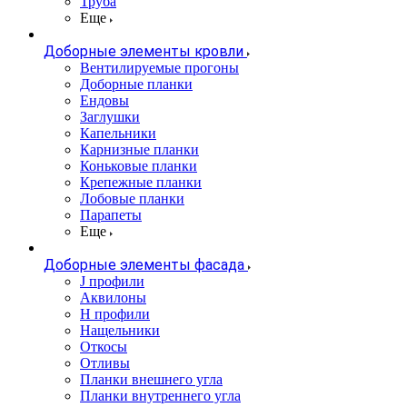
Труба
Еще
Доборные элементы кровли
Вентилируемые прогоны
Доборные планки
Ендовы
Заглушки
Капельники
Карнизные планки
Коньковые планки
Крепежные планки
Лобовые планки
Парапеты
Еще
Доборные элементы фасада
J профили
Аквилоны
Н профили
Нащельники
Откосы
Отливы
Планки внешнего угла
Планки внутреннего угла