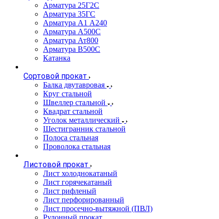
Арматура 25Г2С
Арматура 35ГС
Арматура А1 А240
Арматура А500С
Арматура Ат800
Арматура В500С
Катанка
Сортовой прокат
Балка двутавровая
Круг стальной
Швеллер стальной
Квадрат стальной
Уголок металлический
Шестигранник стальной
Полоса стальная
Проволока стальная
Листовой прокат
Лист холоднокатаный
Лист горячекатаный
Лист рифленый
Лист перфорированный
Лист просечно-вытяжной (ПВЛ)
Рулонный прокат