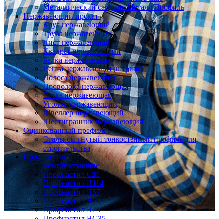
Металлический сайдинг Металл Профиль
Нержавеющий прокат
Круг нержавеющий
Труба нержавеющая
Лист нержавеющий
Квадрат нержавеющий
Балка нержавеющая
Лента нержавеющая (штрипс)
Полоса нержавеющая
Проволока нержавеющая
Сетка нержавеющая
Уголок нержавеющий
Швеллер нержавеющий
Шестигранник нержавеющий
Оцинкованный профиль
Стальной гнутый тонкостенный профиль для
строительства
Профнастил
Комплектующие
Профнастил C21
Профнастил Н114
Профнастил Н57
Профнастил Н60
Профнастил Н75
Профнастил НС35