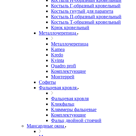
Костыль H-образный кровельный
Костыль Г-образный кровельный
Костыль гнутый для парапета
Костыль П-образный кровельный
Костыль Т-образный кровельный
Крюк кровельный
Металлочерепица
Металлочерепица
Kamea
Kredo
Kvinta
Quadro profi
Комплектующие
Монтеррей
Софиты
Фальцевая кровля
Фальцевая кровля
Кликфальц
Кляммеры фальцевые
Комплектующие
Фальц двойной стоячий
Мансардные окна