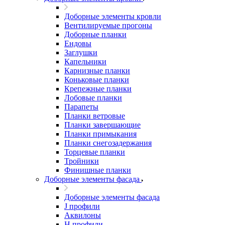
Доборные элементы кровли
Вентилируемые прогоны
Доборные планки
Ендовы
Заглушки
Капельники
Карнизные планки
Коньковые планки
Крепежные планки
Лобовые планки
Парапеты
Планки ветровые
Планки завершающие
Планки примыкания
Планки снегозадержания
Торцевые планки
Тройники
Финишные планки
Доборные элементы фасада
Доборные элементы фасада
J профили
Аквилоны
Н профили