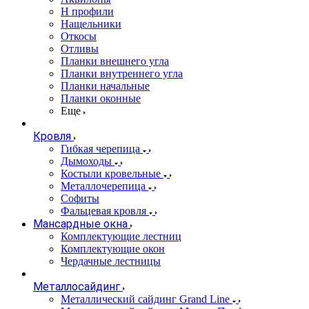
Н профили
Нащельники
Откосы
Отливы
Планки внешнего угла
Планки внутреннего угла
Планки начальные
Планки оконные
Еще
Кровля
Гибкая черепица
Дымоходы
Костыли кровельные
Металлочерепица
Софиты
Фальцевая кровля
Мансардные окна
Комплектующие лестниц
Комплектующие окон
Чердачные лестницы
Металлосайдинг
Металлический сайдинг Grand Line