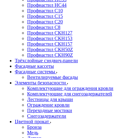
Профнастил НС44
Профнастил С10
Профнастил С15
Профнастил С20
Профнастил С8
Профнастил СКН127
Профнастил СКН153
Профнастил СКН157
Профнастил СКН50Z
Профнастил СКН90Z
Трёхслойные сэндвич-панели
Фасадные кассеты
Фасадные системы
Вентилируемые фасады
Элементы безопасности
Комплектующие для ограждения кровли
Комплектующие для снегозадержателей
Лестницы для крыши
Ограждение кровли
Переходные мостики
Снегозадержатели
Цветной прокат
Бронза
Медь