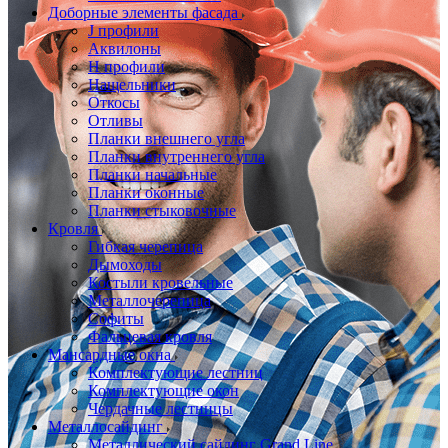
Доборные элементы фасада
J профили
Аквилоны
Н профили
Нащельники
Откосы
Отливы
Планки внешнего угла
Планки внутреннего угла
Планки начальные
Планки оконные
Планки стыковочные
Кровля
Гибкая черепица
Дымоходы
Костыли кровельные
Металлочерепица
Софиты
Фальцевая кровля
Мансардные окна
Комплектующие лестниц
Комплектующие окон
Чердачные лестницы
Металлосайдинг
Металлический сайдинг Grand Line