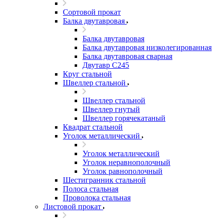
Сортовой прокат
Балка двутавровая
Балка двутавровая
Балка двутавровая низколегированная
Балка двутавровая сварная
Двутавр С245
Круг стальной
Швеллер стальной
Швеллер стальной
Швеллер гнутый
Швеллер горячекатаный
Квадрат стальной
Уголок металлический
Уголок металлический
Уголок неравнополочный
Уголок равнополочный
Шестигранник стальной
Полоса стальная
Проволока стальная
Листовой прокат