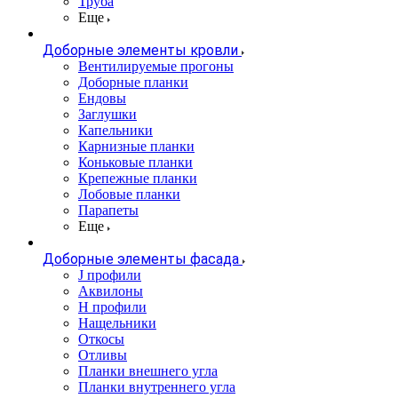
Труба
Еще
Доборные элементы кровли
Вентилируемые прогоны
Доборные планки
Ендовы
Заглушки
Капельники
Карнизные планки
Коньковые планки
Крепежные планки
Лобовые планки
Парапеты
Еще
Доборные элементы фасада
J профили
Аквилоны
Н профили
Нащельники
Откосы
Отливы
Планки внешнего угла
Планки внутреннего угла