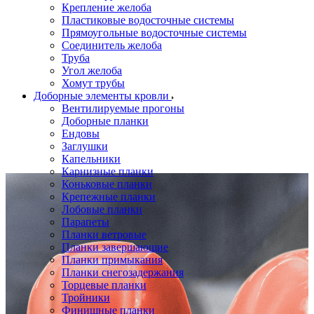
Крепление желоба
Пластиковые водосточные системы
Прямоугольные водосточные системы
Соединитель желоба
Труба
Угол желоба
Хомут трубы
Доборные элементы кровли
Вентилируемые прогоны
Доборные планки
Ендовы
Заглушки
Капельники
Карнизные планки
Коньковые планки
Крепежные планки
Лобовые планки
Парапеты
Планки ветровые
Планки завершающие
Планки примыкания
Планки снегозадержания
Торцевые планки
Тройники
Финишные планки