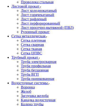
Проволока стальная
Листовой прокат
Лист холоднокатаный
Лист горячекатаный
Лист рифленый
Лист перфорированный
Лист просечно-вытяжной (ПВЛ)
Рулонный прокат
Сетка металлическая
Сетка плетеная
Сетка сварная
Сетка тканая
Сетка ЦПВС
Трубный прокат
Труба электросварная
Труба профильная
Труба бесшовная
Труба ВГП
Труба оцинкованная
Водосточные системы
Воронка
Желоб
Заглушка желоба
Канадка водосточная
Колено трубы