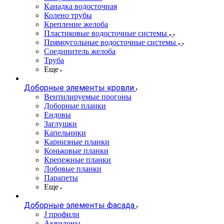
Канадка водосточная
Колено трубы
Крепление желоба
Пластиковые водосточные системы
Прямоугольные водосточные системы
Соединитель желоба
Труба
Еще
Доборные элементы кровли
Вентилируемые прогоны
Доборные планки
Ендовы
Заглушки
Капельники
Карнизные планки
Коньковые планки
Крепежные планки
Лобовые планки
Парапеты
Еще
Доборные элементы фасада
J профили
Аквилоны