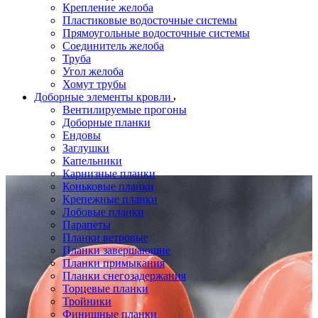
Крепление желоба
Пластиковые водосточные системы
Прямоугольные водосточные системы
Соединитель желоба
Труба
Угол желоба
Хомут трубы
Доборные элементы кровли
Вентилируемые прогоны
Доборные планки
Ендовы
Заглушки
Капельники
Карнизные планки
Коньковые планки
Крепежные планки
Лобовые планки
Парапеты
Планки ветровые
Планки завершающие
Планки примыкания
Планки снегозадержания
Торцевые планки
Тройники
Финишные планки