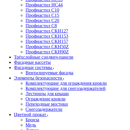
Профнастил НС44
Профнастил С10
Профнастил С15
Профнастил С20
Профнастил С8
Профнастил СКН127
Профнастил СКН153
Профнастил СКН157
Профнастил СКН50Z
Профнастил СКН90Z
Трёхслойные сэндвич-панели
Фасадные кассеты
Фасадные системы
Вентилируемые фасады
Элементы безопасности
Комплектующие для ограждения кровли
Комплектующие для снегозадержателей
Лестницы для крыши
Ограждение кровли
Переходные мостики
Снегозадержатели
Цветной прокат
Бронза
Медь