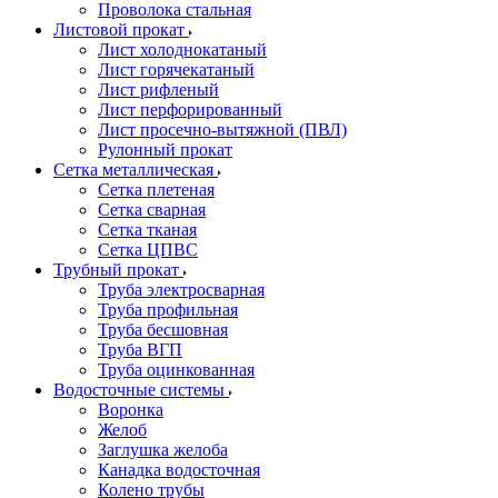
Проволока стальная
Листовой прокат
Лист холоднокатаный
Лист горячекатаный
Лист рифленый
Лист перфорированный
Лист просечно-вытяжной (ПВЛ)
Рулонный прокат
Сетка металлическая
Сетка плетеная
Сетка сварная
Сетка тканая
Сетка ЦПВС
Трубный прокат
Труба электросварная
Труба профильная
Труба бесшовная
Труба ВГП
Труба оцинкованная
Водосточные системы
Воронка
Желоб
Заглушка желоба
Канадка водосточная
Колено трубы