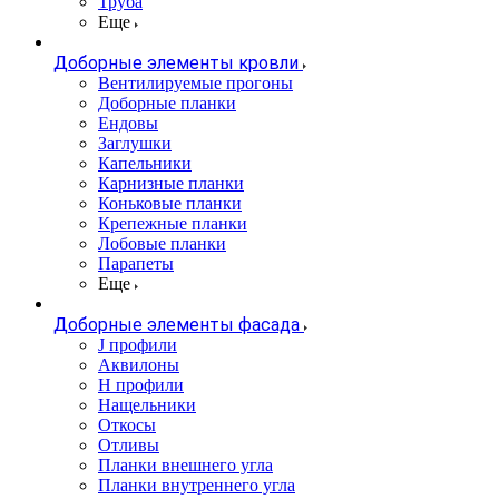
Труба
Еще
Доборные элементы кровли
Вентилируемые прогоны
Доборные планки
Ендовы
Заглушки
Капельники
Карнизные планки
Коньковые планки
Крепежные планки
Лобовые планки
Парапеты
Еще
Доборные элементы фасада
J профили
Аквилоны
Н профили
Нащельники
Откосы
Отливы
Планки внешнего угла
Планки внутреннего угла