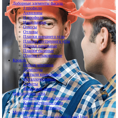
Доборные элементы фасада
J профили
Аквилоны
Н профили
Нащельники
Откосы
Отливы
Планки внешнего угла
Планки внутреннего угла
Планки начальные
Планки оконные
Планки стыковочные
Кровля
Гибкая черепица
Дымоходы
Костыли кровельные
Металлочерепица
Софиты
Фальцевая кровля
Мансардные окна
Комплектующие лестниц
Комплектующие окон
Чердачные лестницы
Металлосайдинг
Металлический сайдинг Grand Line