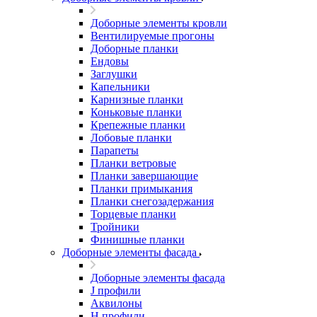
Доборные элементы кровли
Вентилируемые прогоны
Доборные планки
Ендовы
Заглушки
Капельники
Карнизные планки
Коньковые планки
Крепежные планки
Лобовые планки
Парапеты
Планки ветровые
Планки завершающие
Планки примыкания
Планки снегозадержания
Торцевые планки
Тройники
Финишные планки
Доборные элементы фасада
Доборные элементы фасада
J профили
Аквилоны
Н профили