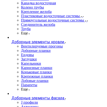
Канадка водосточная
Колено трубы
Крепление желоба
Пластиковые водосточные системы
Прямоугольные водосточные системы
Соединитель желоба
Труба
Еще
Доборные элементы кровли
Вентилируемые прогоны
Доборные планки
Ендовы
Заглушки
Капельники
Карнизные планки
Коньковые планки
Крепежные планки
Лобовые планки
Парапеты
Еще
Доборные элементы фасада
J профили
Аквилоны