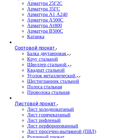
Арматура 25Г2С
Арматура 35ГС
Арматура А1 А240
Арматура А500С
Арматура Ат800
Арматура В500С
Катанка
Сортовой прокат
Балка двутавровая
Круг стальной
Швеллер стальной
Квадрат стальной
Уголок металлический
Шестигранник стальной
Полоса стальная
Проволока стальная
Листовой прокат
Лист холоднокатаный
Лист горячекатаный
Лист рифленый
Лист перфорированный
Лист просечно-вытяжной (ПВЛ)
Рулонный прокат