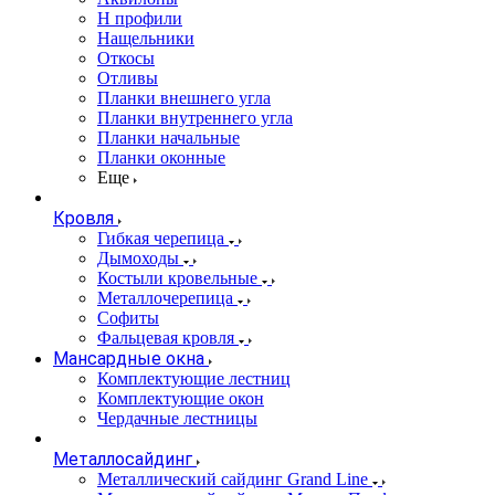
Н профили
Нащельники
Откосы
Отливы
Планки внешнего угла
Планки внутреннего угла
Планки начальные
Планки оконные
Еще
Кровля
Гибкая черепица
Дымоходы
Костыли кровельные
Металлочерепица
Софиты
Фальцевая кровля
Мансардные окна
Комплектующие лестниц
Комплектующие окон
Чердачные лестницы
Металлосайдинг
Металлический сайдинг Grand Line