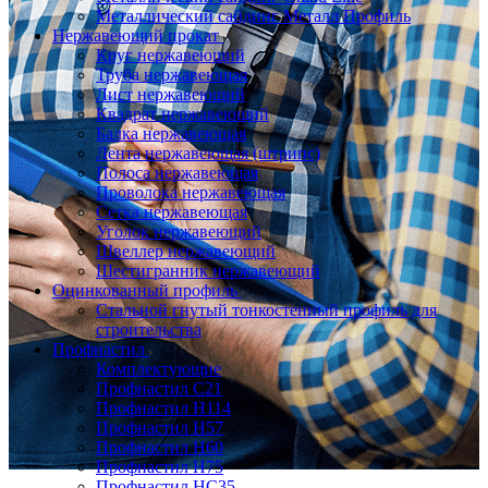
Металлический сайдинг Металл Профиль
Нержавеющий прокат
Круг нержавеющий
Труба нержавеющая
Лист нержавеющий
Квадрат нержавеющий
Балка нержавеющая
Лента нержавеющая (штрипс)
Полоса нержавеющая
Проволока нержавеющая
Сетка нержавеющая
Уголок нержавеющий
Швеллер нержавеющий
Шестигранник нержавеющий
Оцинкованный профиль
Стальной гнутый тонкостенный профиль для
строительства
Профнастил
Комплектующие
Профнастил C21
Профнастил Н114
Профнастил Н57
Профнастил Н60
Профнастил Н75
Профнастил НС35