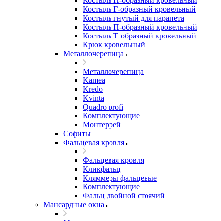
Костыль H-образный кровельный
Костыль Г-образный кровельный
Костыль гнутый для парапета
Костыль П-образный кровельный
Костыль Т-образный кровельный
Крюк кровельный
Металлочерепица
Металлочерепица
Kamea
Kredo
Kvinta
Quadro profi
Комплектующие
Монтеррей
Софиты
Фальцевая кровля
Фальцевая кровля
Кликфальц
Кляммеры фальцевые
Комплектующие
Фальц двойной стоячий
Мансардные окна