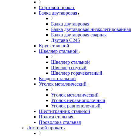
Сортовой прокат
Балка двутавровая
Балка двутавровая
Балка двутавровая низколегированная
Балка двутавровая сварная
Двутавр С245
Круг стальной
Швеллер стальной
Швеллер стальной
Швеллер гнутый
Швеллер горячекатаный
Квадрат стальной
Уголок металлический
Уголок металлический
Уголок неравнополочный
Уголок равнополочный
Шестигранник стальной
Полоса стальная
Проволока стальная
Листовой прокат