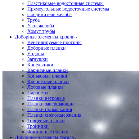
Пластиковые водосточные системы
Прямоугольные водосточные системы
Соединитель желоба
Труба
Угол желоба
Хомут трубы
Доборные элементы кровли
Вентилируемые прогоны
Доборные планки
Ендовы
Заглушки
Капельники
Карнизные планки
Коньковые планки
Крепежные планки
Лобовые планки
Парапеты
Планки ветровые
Планки завершающие
Планки примыкания
Планки снегозадержания
Торцевые планки
Тройники
Финишные планки
Доборные элементы фасада