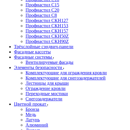
Профнастил С15
Профнастил С20
Профнастил С8
Профнастил СКН127
Профнастил СКН153
Профнастил СКН157
Профнастил СКН50Z
Профнастил СКН90Z
Трёхслойные сэндвич-панели
Фасадные кассеты
Фасадные системы
Вентилируемые фасады
Элементы безопасности
Комплектующие для ограждения кровли
Комплектующие для снегозадержателей
Лестницы для крыши
Ограждение кровли
Переходные мостики
Снегозадержатели
Цветной прокат
Бронза
Медь
Латунь
Алюминий