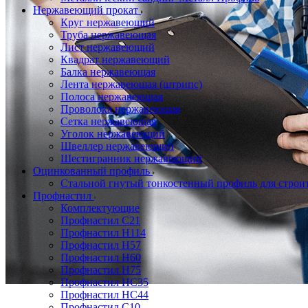
Нержавеющий прокат
Круг нержавеющий
Труба нержавеющая
Лист нержавеющий
Квадрат нержавеющий
Балка нержавеющая
Лента нержавеющая (штрипс)
Полоса нержавеющая
Проволока нержавеющая
Сетка нержавеющая
Уголок нержавеющий
Швеллер нержавеющий
Шестигранник нержавеющий
Оцинкованный профиль
Стальной гнутый тонкостенный профиль для строи
Профнастил
Комплектующие
Профнастил C21
Профнастил Н114
Профнастил Н57
Профнастил Н60
Профнастил Н75
Профнастил НС35
Профнастил НС44
Профнастил С10