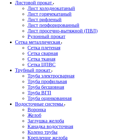
Листовой прокат
Лист холоднокатаный
Лист горячекатаный
Лист рифленый
Лист перфорированный
Лист просечно-вытяжной (ПВЛ)
Рулонный прокат
Сетка металлическая
Сетка плетеная
Сетка сварная
Сетка тканая
Сетка ЦПВС
Трубный прокат
Труба электросварная
Труба профильная
Труба бесшовная
Труба ВГП
Труба оцинкованная
Водосточные системы
Воронка
Желоб
Заглушка желоба
Канадка водосточная
Колено трубы
Крепление желоба