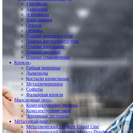
J профили
Аквилоны
Н профили
Нащельники
Откосы
Отливы
Планки внешнего угла
Планки внутреннего угла
Планки начальные
Планки оконные
Планки стыковочные
Кровля
Гибкая черепица
Дымоходы
Костыли кровельные
Металлочерепица
Софиты
Фальцевая кровля
Мансардные окна
Комплектующие лестниц
Комплектующие окон
Чердачные лестницы
Металлосайдинг
Металлический сайдинг Grand Line
Металлический сайдинг Металл Профиль