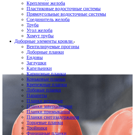
Крепление желоба
Пластиковые водосточные системы
Прямоугольные водосточные системы
Соединитель желоба
Труба
Угол желоба
Хомут трубы
Доборные элементы кровли
Вентилируемые прогоны
Доборные планки
Ендовы
Заглушки
Капельники
Карнизные планки
Коньковые планки
Крепежные планки
Лобовые планки
Парапеты
Планки ветровые
Планки завершающие
Планки примыкания
Планки снегозадержания
Торцевые планки
Тройники
Финишные планки