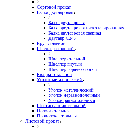
Сортовой прокат
Балка двутавровая
Балка двутавровая
Балка двутавровая низколегированная
Балка двутавровая сварная
Двутавр С245
Круг стальной
Швеллер стальной
Швеллер стальной
Швеллер гнутый
Швеллер горячекатаный
Квадрат стальной
Уголок металлический
Уголок металлический
Уголок неравнополочный
Уголок равнополочный
Шестигранник стальной
Полоса стальная
Проволока стальная
Листовой прокат