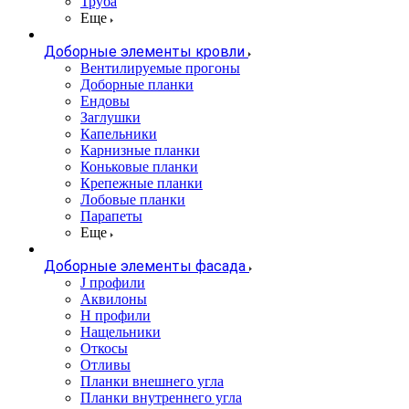
Труба
Еще
Доборные элементы кровли
Вентилируемые прогоны
Доборные планки
Ендовы
Заглушки
Капельники
Карнизные планки
Коньковые планки
Крепежные планки
Лобовые планки
Парапеты
Еще
Доборные элементы фасада
J профили
Аквилоны
Н профили
Нащельники
Откосы
Отливы
Планки внешнего угла
Планки внутреннего угла