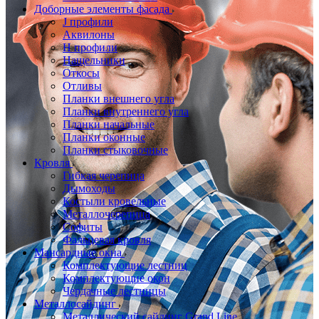
Доборные элементы фасада
J профили
Аквилоны
Н профили
Нащельники
Откосы
Отливы
Планки внешнего угла
Планки внутреннего угла
Планки начальные
Планки оконные
Планки стыковочные
Кровля
Гибкая черепица
Дымоходы
Костыли кровельные
Металлочерепица
Софиты
Фальцевая кровля
Мансардные окна
Комплектующие лестниц
Комплектующие окон
Чердачные лестницы
Металлосайдинг
Металлический сайдинг Grand Line