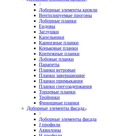
Доборные элементы кровли
Вентилируемые прогоны
Доборные планки
Ендовы
Заглушки
Капельники
Карнизные планки
Коньковые планки
Крепежные планки
Лобовые планки
Парапеты
Планки ветровые
Планки завершающие
Планки примыкания
Планки снегозадержания
Торцевые планки
Тройники
Финишные планки
Доборные элементы фасада
Доборные элементы фасада
J профили
Аквилоны
Н профили