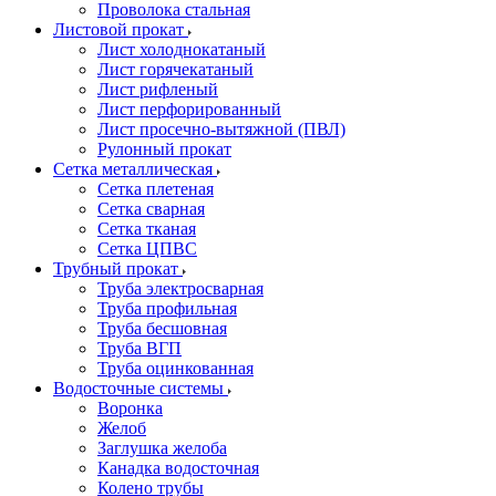
Проволока стальная
Листовой прокат
Лист холоднокатаный
Лист горячекатаный
Лист рифленый
Лист перфорированный
Лист просечно-вытяжной (ПВЛ)
Рулонный прокат
Сетка металлическая
Сетка плетеная
Сетка сварная
Сетка тканая
Сетка ЦПВС
Трубный прокат
Труба электросварная
Труба профильная
Труба бесшовная
Труба ВГП
Труба оцинкованная
Водосточные системы
Воронка
Желоб
Заглушка желоба
Канадка водосточная
Колено трубы