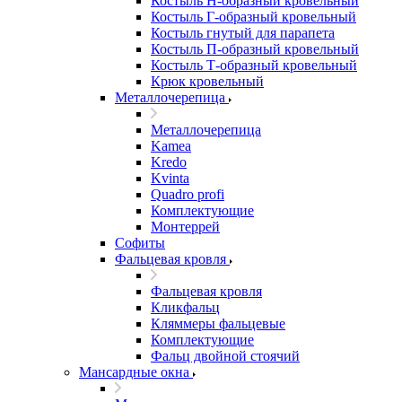
Костыль H-образный кровельный
Костыль Г-образный кровельный
Костыль гнутый для парапета
Костыль П-образный кровельный
Костыль Т-образный кровельный
Крюк кровельный
Металлочерепица
Металлочерепица
Kamea
Kredo
Kvinta
Quadro profi
Комплектующие
Монтеррей
Софиты
Фальцевая кровля
Фальцевая кровля
Кликфальц
Кляммеры фальцевые
Комплектующие
Фальц двойной стоячий
Мансардные окна