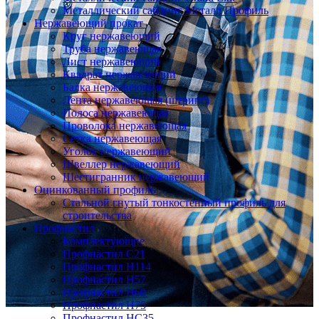
Металлический сайдинг Металл Профиль
Нержавеющий прокат
Круг нержавеющий
Труба нержавеющая
Лист нержавеющий
Квадрат нержавеющий
Балка нержавеющая
Лента нержавеющая (штрипс)
Полоса нержавеющая
Проволока нержавеющая
Сетка нержавеющая
Уголок нержавеющий
Швеллер нержавеющий
Шестигранник нержавеющий
Оцинкованный профиль
Стальной гнутый тонкостенный профиль для
строительства
Профнастил
Комплектующие
Профнастил C21
Профнастил Н114
Профнастил Н57
Профнастил Н60
Профнастил Н75
Профнастил НС35