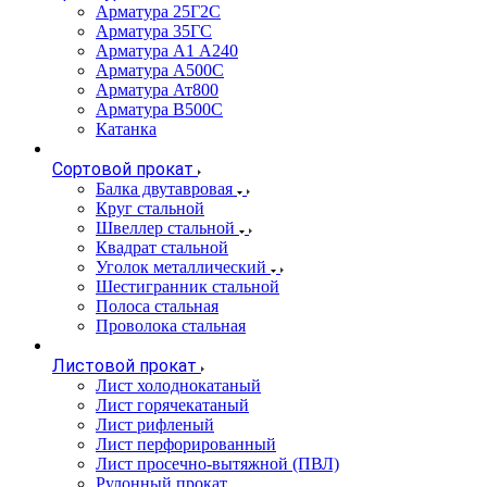
Арматура 25Г2С
Арматура 35ГС
Арматура А1 А240
Арматура А500С
Арматура Ат800
Арматура В500С
Катанка
Сортовой прокат
Балка двутавровая
Круг стальной
Швеллер стальной
Квадрат стальной
Уголок металлический
Шестигранник стальной
Полоса стальная
Проволока стальная
Листовой прокат
Лист холоднокатаный
Лист горячекатаный
Лист рифленый
Лист перфорированный
Лист просечно-вытяжной (ПВЛ)
Рулонный прокат