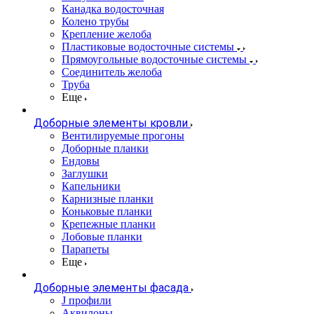
Канадка водосточная
Колено трубы
Крепление желоба
Пластиковые водосточные системы
Прямоугольные водосточные системы
Соединитель желоба
Труба
Еще
Доборные элементы кровли
Вентилируемые прогоны
Доборные планки
Ендовы
Заглушки
Капельники
Карнизные планки
Коньковые планки
Крепежные планки
Лобовые планки
Парапеты
Еще
Доборные элементы фасада
J профили
Аквилоны