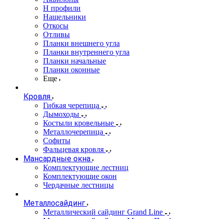
Н профили
Нащельники
Откосы
Отливы
Планки внешнего угла
Планки внутреннего угла
Планки начальные
Планки оконные
Еще
Кровля
Гибкая черепица
Дымоходы
Костыли кровельные
Металлочерепица
Софиты
Фальцевая кровля
Мансардные окна
Комплектующие лестниц
Комплектующие окон
Чердачные лестницы
Металлосайдинг
Металлический сайдинг Grand Line