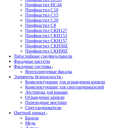
Профнастил НС44
Профнастил С10
Профнастил С15
Профнастил С20
Профнастил С8
Профнастил СКН127
Профнастил СКН153
Профнастил СКН157
Профнастил СКН50Z
Профнастил СКН90Z
Трёхслойные сэндвич-панели
Фасадные кассеты
Фасадные системы
Вентилируемые фасады
Элементы безопасности
Комплектующие для ограждения кровли
Комплектующие для снегозадержателей
Лестницы для крыши
Ограждение кровли
Переходные мостики
Снегозадержатели
Цветной прокат
Бронза
Медь