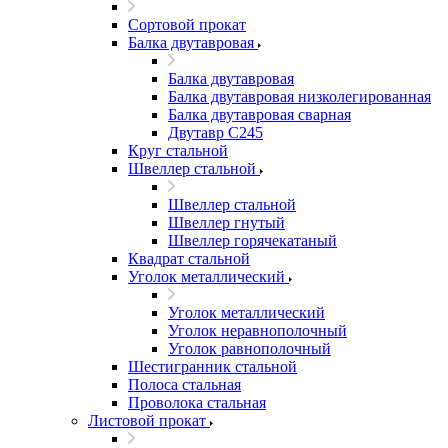
Сортовой прокат
Балка двутавровая
Балка двутавровая
Балка двутавровая низколегированная
Балка двутавровая сварная
Двутавр С245
Круг стальной
Швеллер стальной
Швеллер стальной
Швеллер гнутый
Швеллер горячекатаный
Квадрат стальной
Уголок металлический
Уголок металлический
Уголок неравнополочный
Уголок равнополочный
Шестигранник стальной
Полоса стальная
Проволока стальная
Листовой прокат