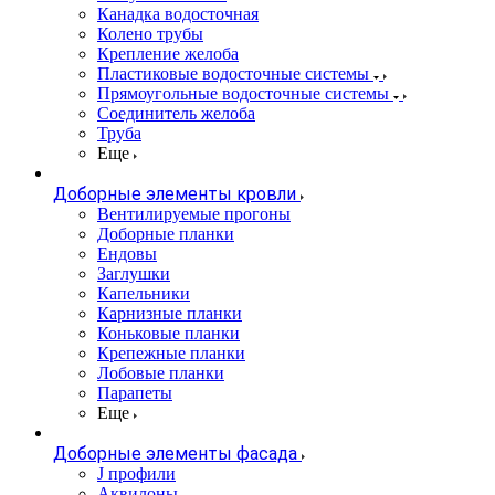
Канадка водосточная
Колено трубы
Крепление желоба
Пластиковые водосточные системы
Прямоугольные водосточные системы
Соединитель желоба
Труба
Еще
Доборные элементы кровли
Вентилируемые прогоны
Доборные планки
Ендовы
Заглушки
Капельники
Карнизные планки
Коньковые планки
Крепежные планки
Лобовые планки
Парапеты
Еще
Доборные элементы фасада
J профили
Аквилоны