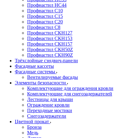
Профнастил НС44
Профнастил С10
Профнастил С15
Профнастил С20
Профнастил С8
Профнастил СКН127
Профнастил СКН153
Профнастил СКН157
Профнастил СКН50Z
Профнастил СКН90Z
Трёхслойные сэндвич-панели
Фасадные кассеты
Фасадные системы
Вентилируемые фасады
Элементы безопасности
Комплектующие для ограждения кровли
Комплектующие для снегозадержателей
Лестницы для крыши
Ограждение кровли
Переходные мостики
Снегозадержатели
Цветной прокат
Бронза
Медь