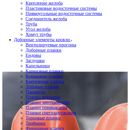
Крепление желоба
Пластиковые водосточные системы
Прямоугольные водосточные системы
Соединитель желоба
Труба
Угол желоба
Хомут трубы
Доборные элементы кровли
Вентилируемые прогоны
Доборные планки
Ендовы
Заглушки
Капельники
Карнизные планки
Коньковые планки
Крепежные планки
Лобовые планки
Парапеты
Планки ветровые
Планки завершающие
Планки примыкания
Планки снегозадержания
Торцевые планки
Тройники
Финишные планки