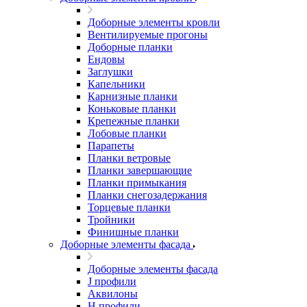
Доборные элементы кровли
Вентилируемые прогоны
Доборные планки
Ендовы
Заглушки
Капельники
Карнизные планки
Коньковые планки
Крепежные планки
Лобовые планки
Парапеты
Планки ветровые
Планки завершающие
Планки примыкания
Планки снегозадержания
Торцевые планки
Тройники
Финишные планки
Доборные элементы фасада
Доборные элементы фасада
J профили
Аквилоны
Н профили