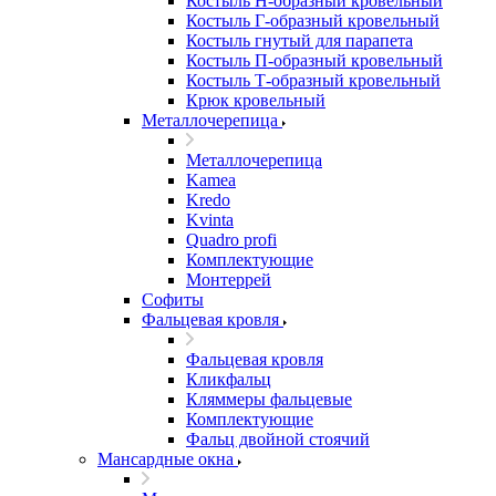
Костыль H-образный кровельный
Костыль Г-образный кровельный
Костыль гнутый для парапета
Костыль П-образный кровельный
Костыль Т-образный кровельный
Крюк кровельный
Металлочерепица
Металлочерепица
Kamea
Kredo
Kvinta
Quadro profi
Комплектующие
Монтеррей
Софиты
Фальцевая кровля
Фальцевая кровля
Кликфальц
Кляммеры фальцевые
Комплектующие
Фальц двойной стоячий
Мансардные окна