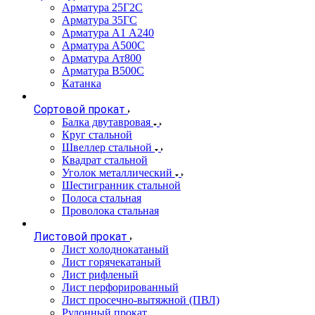
Арматура 25Г2С
Арматура 35ГС
Арматура А1 А240
Арматура А500С
Арматура Ат800
Арматура В500С
Катанка
Сортовой прокат
Балка двутавровая
Круг стальной
Швеллер стальной
Квадрат стальной
Уголок металлический
Шестигранник стальной
Полоса стальная
Проволока стальная
Листовой прокат
Лист холоднокатаный
Лист горячекатаный
Лист рифленый
Лист перфорированный
Лист просечно-вытяжной (ПВЛ)
Рулонный прокат