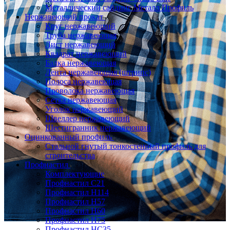
Металлический сайдинг Металл Профиль
Нержавеющий прокат
Круг нержавеющий
Труба нержавеющая
Лист нержавеющий
Квадрат нержавеющий
Балка нержавеющая
Лента нержавеющая (штрипс)
Полоса нержавеющая
Проволока нержавеющая
Сетка нержавеющая
Уголок нержавеющий
Швеллер нержавеющий
Шестигранник нержавеющий
Оцинкованный профиль
Стальной гнутый тонкостенный профиль для
строительства
Профнастил
Комплектующие
Профнастил C21
Профнастил Н114
Профнастил Н57
Профнастил Н60
Профнастил Н75
Профнастил НС35