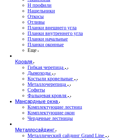
Н профили
Нащельники
Откосы
Отливы
Планки внешнего угла
Планки внутреннего угла
Планки начальные
Планки оконные
Еще
Кровля
Гибкая черепица
Дымоходы
Костыли кровельные
Металлочерепица
Софиты
Фальцевая кровля
Мансардные окна
Комплектующие лестниц
Комплектующие окон
Чердачные лестницы
Металлосайдинг
Металлический сайдинг Grand Line