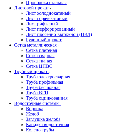
Проволока стальная
Листовой прокат
Лист холоднокатаный
Лист горячекатаный
Лист рифленый
Лист перфорированный
Лист просечно-вытяжной (ПВЛ)
Рулонный прокат
Сетка металлическая
Сетка плетеная
Сетка сварная
Сетка тканая
Сетка ЦПВС
Трубный прокат
Труба электросварная
Труба профильная
Труба бесшовная
Труба ВГП
Труба оцинкованная
Водосточные системы
Воронка
Желоб
Заглушка желоба
Канадка водосточная
Колено трубы