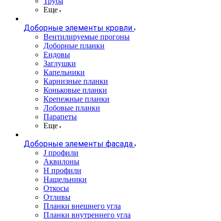
Труба
Еще
Доборные элементы кровли
Вентилируемые прогоны
Доборные планки
Ендовы
Заглушки
Капельники
Карнизные планки
Коньковые планки
Крепежные планки
Лобовые планки
Парапеты
Еще
Доборные элементы фасада
J профили
Аквилоны
Н профили
Нащельники
Откосы
Отливы
Планки внешнего угла
Планки внутреннего угла