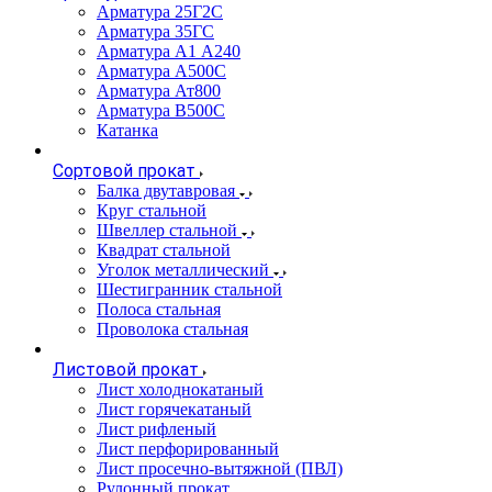
Арматура 25Г2С
Арматура 35ГС
Арматура А1 А240
Арматура А500С
Арматура Ат800
Арматура В500С
Катанка
Сортовой прокат
Балка двутавровая
Круг стальной
Швеллер стальной
Квадрат стальной
Уголок металлический
Шестигранник стальной
Полоса стальная
Проволока стальная
Листовой прокат
Лист холоднокатаный
Лист горячекатаный
Лист рифленый
Лист перфорированный
Лист просечно-вытяжной (ПВЛ)
Рулонный прокат