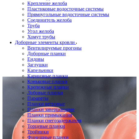
Крепление желоба
Пластиковые водосточные системы
Прямоугольные водосточные системы
Соединитель желоба
Труба
Угол желоба
Хомут трубы
Доборные элементы кровли
Вентилируемые прогоны
Доборные планки
Ендовы
Заглушки
Капельники
Карнизные планки
Коньковые планки
Крепежные планки
Лобовые планки
Парапеты
Планки ветровые
Планки завершающие
Планки примыкания
Планки снегозадержания
Торцевые планки
Тройники
Финишные планки