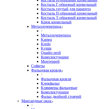
Костыль H-образный кровельный
Костыль Г-образный кровельный
Костыль гнутый для парапета
Костыль П-образный кровельный
Костыль Т-образный кровельный
Крюк кровельный
Металлочерепица
Металлочерепица
Kamea
Kredo
Kvinta
Quadro profi
Комплектующие
Монтеррей
Софиты
Фальцевая кровля
Фальцевая кровля
Кликфальц
Кляммеры фальцевые
Комплектующие
Фальц двойной стоячий
Мансардные окна