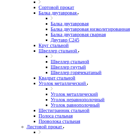
Сортовой прокат
Балка двутавровая
Балка двутавровая
Балка двутавровая низколегированная
Балка двутавровая сварная
Двутавр С245
Круг стальной
Швеллер стальной
Швеллер стальной
Швеллер гнутый
Швеллер горячекатаный
Квадрат стальной
Уголок металлический
Уголок металлический
Уголок неравнополочный
Уголок равнополочный
Шестигранник стальной
Полоса стальная
Проволока стальная
Листовой прокат