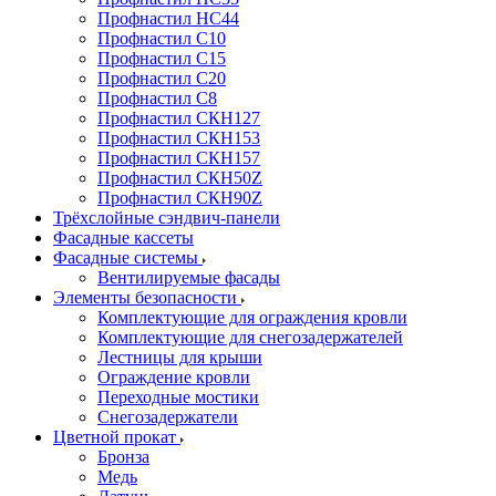
Профнастил НС44
Профнастил С10
Профнастил С15
Профнастил С20
Профнастил С8
Профнастил СКН127
Профнастил СКН153
Профнастил СКН157
Профнастил СКН50Z
Профнастил СКН90Z
Трёхслойные сэндвич-панели
Фасадные кассеты
Фасадные системы
Вентилируемые фасады
Элементы безопасности
Комплектующие для ограждения кровли
Комплектующие для снегозадержателей
Лестницы для крыши
Ограждение кровли
Переходные мостики
Снегозадержатели
Цветной прокат
Бронза
Медь