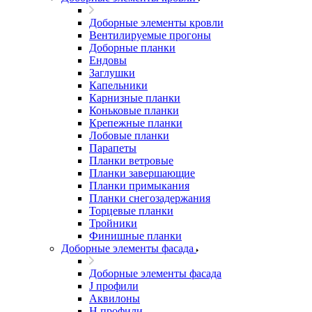
Доборные элементы кровли
Вентилируемые прогоны
Доборные планки
Ендовы
Заглушки
Капельники
Карнизные планки
Коньковые планки
Крепежные планки
Лобовые планки
Парапеты
Планки ветровые
Планки завершающие
Планки примыкания
Планки снегозадержания
Торцевые планки
Тройники
Финишные планки
Доборные элементы фасада
Доборные элементы фасада
J профили
Аквилоны
Н профили