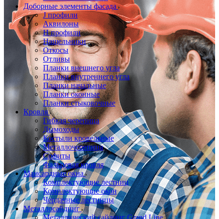
Доборные элементы фасада
J профили
Аквилоны
Н профили
Нащельники
Откосы
Отливы
Планки внешнего угла
Планки внутреннего угла
Планки начальные
Планки оконные
Планки стыковочные
Кровля
Гибкая черепица
Дымоходы
Костыли кровельные
Металлочерепица
Софиты
Фальцевая кровля
Мансардные окна
Комплектующие лестниц
Комплектующие окон
Чердачные лестницы
Металлосайдинг
Металлический сайдинг Grand Line