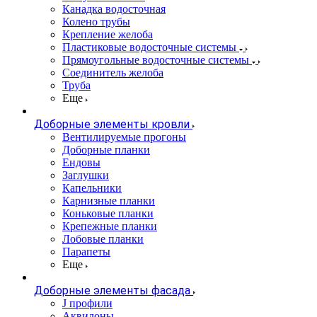
Канадка водосточная
Колено трубы
Крепление желоба
Пластиковые водосточные системы
Прямоугольные водосточные системы
Соединитель желоба
Труба
Еще
Доборные элементы кровли
Вентилируемые прогоны
Доборные планки
Ендовы
Заглушки
Капельники
Карнизные планки
Коньковые планки
Крепежные планки
Лобовые планки
Парапеты
Еще
Доборные элементы фасада
J профили
Аквилоны