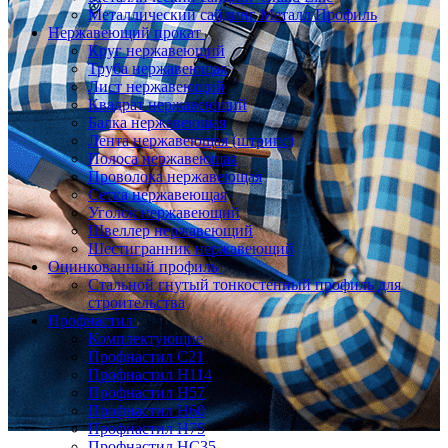
Металлический сайдинг Металл Профиль
Нержавеющий прокат
Круг нержавеющий
Труба нержавеющая
Лист нержавеющий
Квадрат нержавеющий
Балка нержавеющая
Лента нержавеющая (штрипс)
Полоса нержавеющая
Проволока нержавеющая
Сетка нержавеющая
Уголок нержавеющий
Швеллер нержавеющий
Шестигранник нержавеющий
Оцинкованный профиль
Стальной гнутый тонкостенный профиль для
строительства
Профнастил
Комплектующие
Профнастил C21
Профнастил Н114
Профнастил Н57
Профнастил Н60
Профнастил Н75
Профнастил НС35