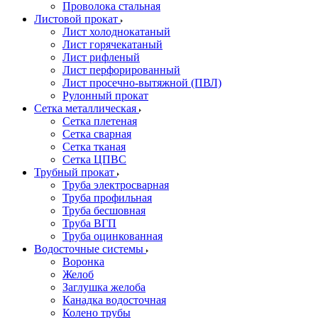
Проволока стальная
Листовой прокат
Лист холоднокатаный
Лист горячекатаный
Лист рифленый
Лист перфорированный
Лист просечно-вытяжной (ПВЛ)
Рулонный прокат
Сетка металлическая
Сетка плетеная
Сетка сварная
Сетка тканая
Сетка ЦПВС
Трубный прокат
Труба электросварная
Труба профильная
Труба бесшовная
Труба ВГП
Труба оцинкованная
Водосточные системы
Воронка
Желоб
Заглушка желоба
Канадка водосточная
Колено трубы