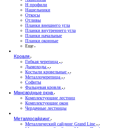
Н профили
Нащельники
Откосы
Отливы
Планки внешнего угла
Планки внутреннего угла
Планки начальные
Планки оконные
Еще
Кровля
Гибкая черепица
Дымоходы
Костыли кровельные
Металлочерепица
Софиты
Фальцевая кровля
Мансардные окна
Комплектующие лестниц
Комплектующие окон
Чердачные лестницы
Металлосайдинг
Металлический сайдинг Grand Line