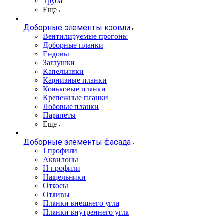
Труба
Еще
Доборные элементы кровли
Вентилируемые прогоны
Доборные планки
Ендовы
Заглушки
Капельники
Карнизные планки
Коньковые планки
Крепежные планки
Лобовые планки
Парапеты
Еще
Доборные элементы фасада
J профили
Аквилоны
Н профили
Нащельники
Откосы
Отливы
Планки внешнего угла
Планки внутреннего угла