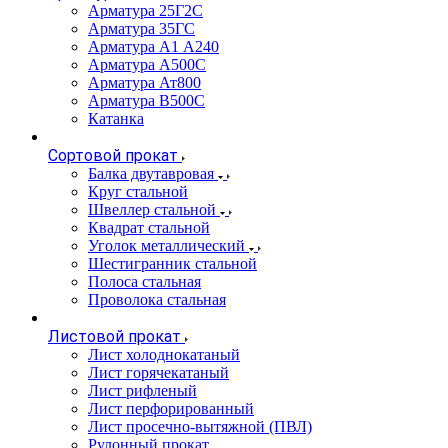
Арматура 25Г2С
Арматура 35ГС
Арматура А1 А240
Арматура А500С
Арматура Ат800
Арматура В500С
Катанка
Сортовой прокат
Балка двутавровая
Круг стальной
Швеллер стальной
Квадрат стальной
Уголок металлический
Шестигранник стальной
Полоса стальная
Проволока стальная
Листовой прокат
Лист холоднокатаный
Лист горячекатаный
Лист рифленый
Лист перфорированный
Лист просечно-вытяжной (ПВЛ)
Рулонный прокат