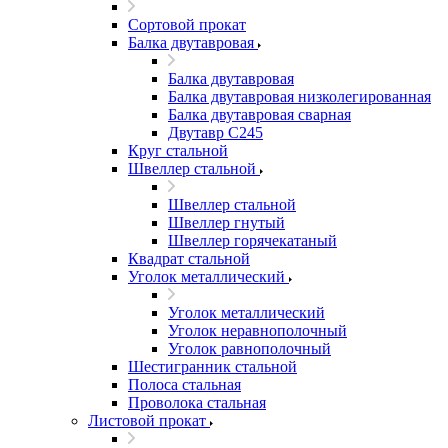
Сортовой прокат
Балка двутавровая
Балка двутавровая
Балка двутавровая низколегированная
Балка двутавровая сварная
Двутавр С245
Круг стальной
Швеллер стальной
Швеллер стальной
Швеллер гнутый
Швеллер горячекатаный
Квадрат стальной
Уголок металлический
Уголок металлический
Уголок неравнополочный
Уголок равнополочный
Шестигранник стальной
Полоса стальная
Проволока стальная
Листовой прокат