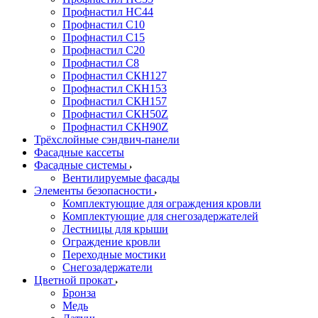
Профнастил НС44
Профнастил С10
Профнастил С15
Профнастил С20
Профнастил С8
Профнастил СКН127
Профнастил СКН153
Профнастил СКН157
Профнастил СКН50Z
Профнастил СКН90Z
Трёхслойные сэндвич-панели
Фасадные кассеты
Фасадные системы
Вентилируемые фасады
Элементы безопасности
Комплектующие для ограждения кровли
Комплектующие для снегозадержателей
Лестницы для крыши
Ограждение кровли
Переходные мостики
Снегозадержатели
Цветной прокат
Бронза
Медь