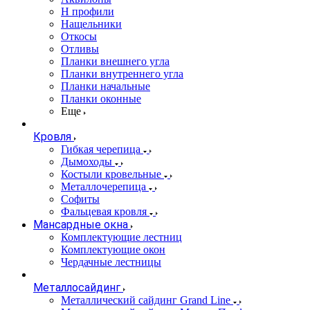
Н профили
Нащельники
Откосы
Отливы
Планки внешнего угла
Планки внутреннего угла
Планки начальные
Планки оконные
Еще
Кровля
Гибкая черепица
Дымоходы
Костыли кровельные
Металлочерепица
Софиты
Фальцевая кровля
Мансардные окна
Комплектующие лестниц
Комплектующие окон
Чердачные лестницы
Металлосайдинг
Металлический сайдинг Grand Line