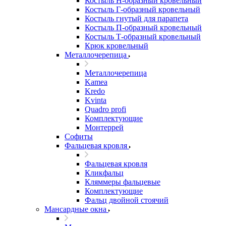
Костыль H-образный кровельный
Костыль Г-образный кровельный
Костыль гнутый для парапета
Костыль П-образный кровельный
Костыль Т-образный кровельный
Крюк кровельный
Металлочерепица
Металлочерепица
Kamea
Kredo
Kvinta
Quadro profi
Комплектующие
Монтеррей
Софиты
Фальцевая кровля
Фальцевая кровля
Кликфальц
Кляммеры фальцевые
Комплектующие
Фальц двойной стоячий
Мансардные окна