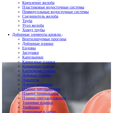
Крепление желоба
Пластиковые водосточные системы
Прямоугольные водосточные системы
Соединитель желоба
Труба
Угол желоба
Хомут трубы
Доборные элементы кровли
Вентилируемые прогоны
Доборные планки
Ендовы
Заглушки
Капельники
Карнизные планки
Коньковые планки
Крепежные планки
Лобовые планки
Парапеты
Планки ветровые
Планки завершающие
Планки примыкания
Планки снегозадержания
Торцевые планки
Тройники
Финишные планки