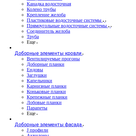
Канадка водосточная
Колено трубы
Крепление желоба
Пластиковые водосточные системы
Прямоугольные водосточные системы
Соединитель желоба
Труба
Еще
Доборные элементы кровли
Вентилируемые прогоны
Доборные планки
Ендовы
Заглушки
Капельники
Карнизные планки
Коньковые планки
Крепежные планки
Лобовые планки
Парапеты
Еще
Доборные элементы фасада
J профили
Аквилоны