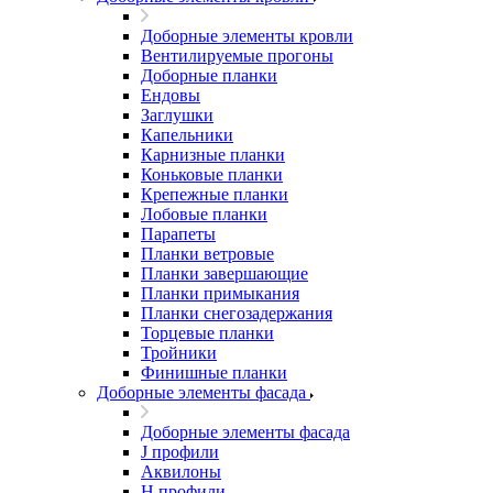
Доборные элементы кровли
Вентилируемые прогоны
Доборные планки
Ендовы
Заглушки
Капельники
Карнизные планки
Коньковые планки
Крепежные планки
Лобовые планки
Парапеты
Планки ветровые
Планки завершающие
Планки примыкания
Планки снегозадержания
Торцевые планки
Тройники
Финишные планки
Доборные элементы фасада
Доборные элементы фасада
J профили
Аквилоны
Н профили