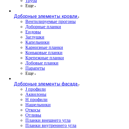
Труба
Еще
Доборные элементы кровли
Вентилируемые прогоны
Доборные планки
Ендовы
Заглушки
Капельники
Карнизные планки
Коньковые планки
Крепежные планки
Лобовые планки
Парапеты
Еще
Доборные элементы фасада
J профили
Аквилоны
Н профили
Нащельники
Откосы
Отливы
Планки внешнего угла
Планки внутреннего угла