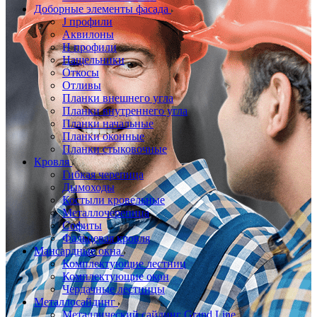
Доборные элементы фасада
J профили
Аквилоны
Н профили
Нащельники
Откосы
Отливы
Планки внешнего угла
Планки внутреннего угла
Планки начальные
Планки оконные
Планки стыковочные
Кровля
Гибкая черепица
Дымоходы
Костыли кровельные
Металлочерепица
Софиты
Фальцевая кровля
Мансардные окна
Комплектующие лестниц
Комплектующие окон
Чердачные лестницы
Металлосайдинг
Металлический сайдинг Grand Line