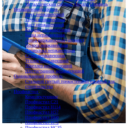
Металлический сайдинг Металл Профиль
Нержавеющий прокат
Круг нержавеющий
Труба нержавеющая
Лист нержавеющий
Квадрат нержавеющий
Балка нержавеющая
Лента нержавеющая (штрипс)
Полоса нержавеющая
Проволока нержавеющая
Сетка нержавеющая
Уголок нержавеющий
Швеллер нержавеющий
Шестигранник нержавеющий
Оцинкованный профиль
Стальной гнутый тонкостенный профиль для
строительства
Профнастил
Комплектующие
Профнастил C21
Профнастил Н114
Профнастил Н57
Профнастил Н60
Профнастил Н75
Профнастил НС35