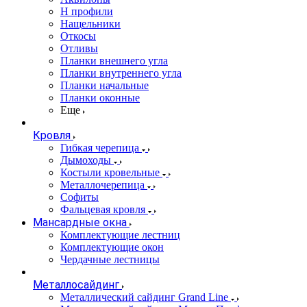
Н профили
Нащельники
Откосы
Отливы
Планки внешнего угла
Планки внутреннего угла
Планки начальные
Планки оконные
Еще
Кровля
Гибкая черепица
Дымоходы
Костыли кровельные
Металлочерепица
Софиты
Фальцевая кровля
Мансардные окна
Комплектующие лестниц
Комплектующие окон
Чердачные лестницы
Металлосайдинг
Металлический сайдинг Grand Line