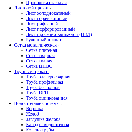
Проволока стальная
Листовой прокат
Лист холоднокатаный
Лист горячекатаный
Лист рифленый
Лист перфорированный
Лист просечно-вытяжной (ПВЛ)
Рулонный прокат
Сетка металлическая
Сетка плетеная
Сетка сварная
Сетка тканая
Сетка ЦПВС
Трубный прокат
Труба электросварная
Труба профильная
Труба бесшовная
Труба ВГП
Труба оцинкованная
Водосточные системы
Воронка
Желоб
Заглушка желоба
Канадка водосточная
Колено трубы