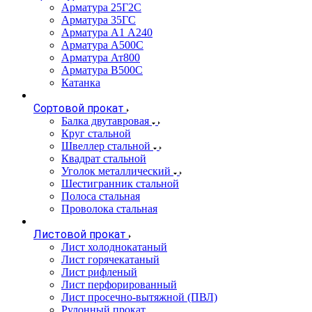
Арматура 25Г2С
Арматура 35ГС
Арматура А1 А240
Арматура А500С
Арматура Ат800
Арматура В500С
Катанка
Сортовой прокат
Балка двутавровая
Круг стальной
Швеллер стальной
Квадрат стальной
Уголок металлический
Шестигранник стальной
Полоса стальная
Проволока стальная
Листовой прокат
Лист холоднокатаный
Лист горячекатаный
Лист рифленый
Лист перфорированный
Лист просечно-вытяжной (ПВЛ)
Рулонный прокат