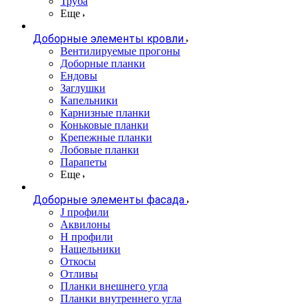
Труба
Еще
Доборные элементы кровли
Вентилируемые прогоны
Доборные планки
Ендовы
Заглушки
Капельники
Карнизные планки
Коньковые планки
Крепежные планки
Лобовые планки
Парапеты
Еще
Доборные элементы фасада
J профили
Аквилоны
Н профили
Нащельники
Откосы
Отливы
Планки внешнего угла
Планки внутреннего угла