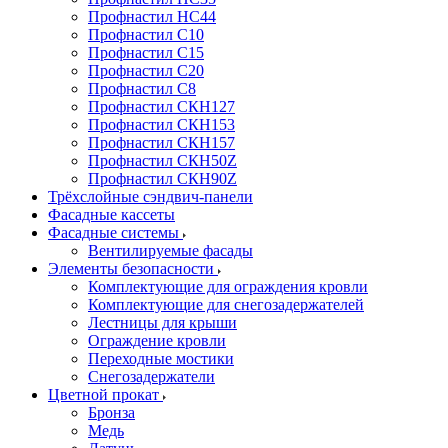
Профнастил НС44
Профнастил С10
Профнастил С15
Профнастил С20
Профнастил С8
Профнастил СКН127
Профнастил СКН153
Профнастил СКН157
Профнастил СКН50Z
Профнастил СКН90Z
Трёхслойные сэндвич-панели
Фасадные кассеты
Фасадные системы
Вентилируемые фасады
Элементы безопасности
Комплектующие для ограждения кровли
Комплектующие для снегозадержателей
Лестницы для крыши
Ограждение кровли
Переходные мостики
Снегозадержатели
Цветной прокат
Бронза
Медь