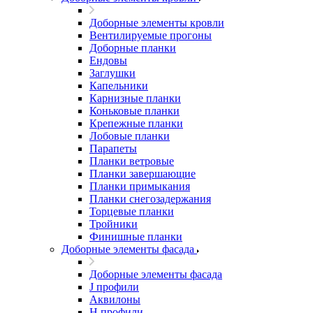
Доборные элементы кровли
Вентилируемые прогоны
Доборные планки
Ендовы
Заглушки
Капельники
Карнизные планки
Коньковые планки
Крепежные планки
Лобовые планки
Парапеты
Планки ветровые
Планки завершающие
Планки примыкания
Планки снегозадержания
Торцевые планки
Тройники
Финишные планки
Доборные элементы фасада
Доборные элементы фасада
J профили
Аквилоны
Н профили