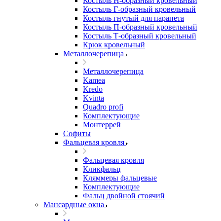
Костыль H-образный кровельный
Костыль Г-образный кровельный
Костыль гнутый для парапета
Костыль П-образный кровельный
Костыль Т-образный кровельный
Крюк кровельный
Металлочерепица
Металлочерепица
Kamea
Kredo
Kvinta
Quadro profi
Комплектующие
Монтеррей
Софиты
Фальцевая кровля
Фальцевая кровля
Кликфальц
Кляммеры фальцевые
Комплектующие
Фальц двойной стоячий
Мансардные окна