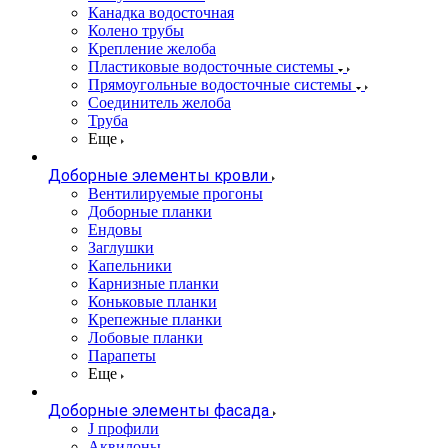
Канадка водосточная
Колено трубы
Крепление желоба
Пластиковые водосточные системы
Прямоугольные водосточные системы
Соединитель желоба
Труба
Еще
Доборные элементы кровли
Вентилируемые прогоны
Доборные планки
Ендовы
Заглушки
Капельники
Карнизные планки
Коньковые планки
Крепежные планки
Лобовые планки
Парапеты
Еще
Доборные элементы фасада
J профили
Аквилоны