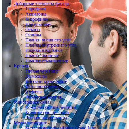
Доборные элементы фасада
J профили
Аквилоны
Н профили
Нащельники
Откосы
Отливы
Планки внешнего угла
Планки внутреннего угла
Планки начальные
Планки оконные
Планки стыковочные
Кровля
Гибкая черепица
Дымоходы
Костыли кровельные
Металлочерепица
Софиты
Фальцевая кровля
Мансардные окна
Комплектующие лестниц
Комплектующие окон
Чердачные лестницы
Металлосайдинг
Металлический сайдинг Grand Line