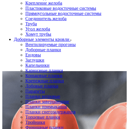
Крепление желоба
Пластиковые водосточные системы
Прямоугольные водосточные системы
Соединитель желоба
Труба
Угол желоба
Хомут трубы
Доборные элементы кровли
Вентилируемые прогоны
Доборные планки
Ендовы
Заглушки
Капельники
Карнизные планки
Коньковые планки
Крепежные планки
Лобовые планки
Парапеты
Планки ветровые
Планки завершающие
Планки примыкания
Планки снегозадержания
Торцевые планки
Тройники
Финишные планки