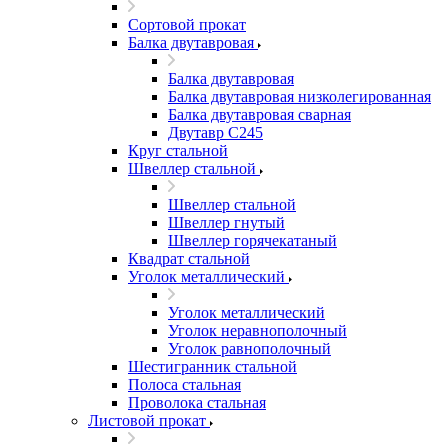
Сортовой прокат
Балка двутавровая
Балка двутавровая
Балка двутавровая низколегированная
Балка двутавровая сварная
Двутавр С245
Круг стальной
Швеллер стальной
Швеллер стальной
Швеллер гнутый
Швеллер горячекатаный
Квадрат стальной
Уголок металлический
Уголок металлический
Уголок неравнополочный
Уголок равнополочный
Шестигранник стальной
Полоса стальная
Проволока стальная
Листовой прокат