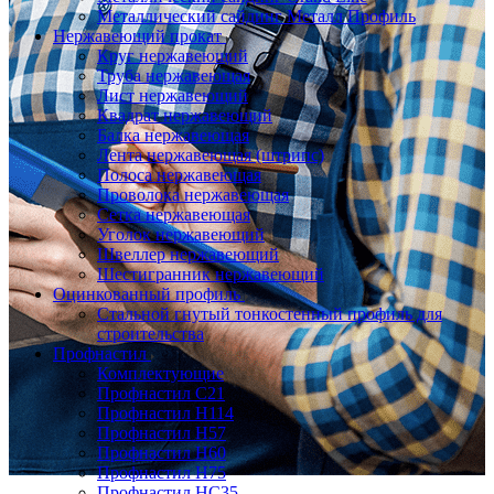
Металлический сайдинг Металл Профиль
Нержавеющий прокат
Круг нержавеющий
Труба нержавеющая
Лист нержавеющий
Квадрат нержавеющий
Балка нержавеющая
Лента нержавеющая (штрипс)
Полоса нержавеющая
Проволока нержавеющая
Сетка нержавеющая
Уголок нержавеющий
Швеллер нержавеющий
Шестигранник нержавеющий
Оцинкованный профиль
Стальной гнутый тонкостенный профиль для
строительства
Профнастил
Комплектующие
Профнастил C21
Профнастил Н114
Профнастил Н57
Профнастил Н60
Профнастил Н75
Профнастил НС35