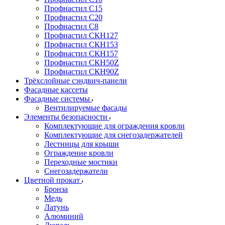
Профнастил С15
Профнастил С20
Профнастил С8
Профнастил СКН127
Профнастил СКН153
Профнастил СКН157
Профнастил СКН50Z
Профнастил СКН90Z
Трёхслойные сэндвич-панели
Фасадные кассеты
Фасадные системы
Вентилируемые фасады
Элементы безопасности
Комплектующие для ограждения кровли
Комплектующие для снегозадержателей
Лестницы для крыши
Ограждение кровли
Переходные мостики
Снегозадержатели
Цветной прокат
Бронза
Медь
Латунь
Алюминий