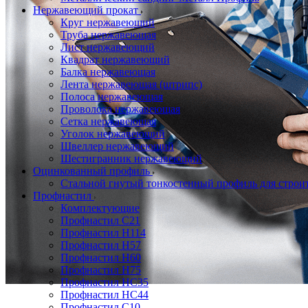
Нержавеющий прокат
Круг нержавеющий
Труба нержавеющая
Лист нержавеющий
Квадрат нержавеющий
Балка нержавеющая
Лента нержавеющая (штрипс)
Полоса нержавеющая
Проволока нержавеющая
Сетка нержавеющая
Уголок нержавеющий
Швеллер нержавеющий
Шестигранник нержавеющий
Оцинкованный профиль
Стальной гнутый тонкостенный профиль для строи
Профнастил
Комплектующие
Профнастил C21
Профнастил Н114
Профнастил Н57
Профнастил Н60
Профнастил Н75
Профнастил НС35
Профнастил НС44
Профнастил С10