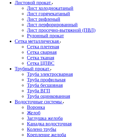
Листовой прокат
Лист холоднокатаный
Лист горячекатаный
Лист рифленый
Лист перфорированный
Лист просечно-вытяжной (ПВЛ)
Рулонный прокат
Сетка металлическая
Сетка плетеная
Сетка сварная
Сетка тканая
Сетка ЦПВС
Трубный прокат
Труба электросварная
Труба профильная
Труба бесшовная
Труба ВГП
Труба оцинкованная
Водосточные системы
Воронка
Желоб
Заглушка желоба
Канадка водосточная
Колено трубы
Крепление желоба