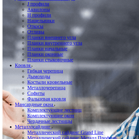
J профили
Аквилоны
Н профили
Нащельники
Откосы
Отливы
Планки внешнего угла
Планки внутреннего угла
Планки начальные
Планки оконные
Планки стыковочные
Кровля
Гибкая черепица
Дымоходы
Костыли кровельные
Металлочерепица
Софиты
Фальцевая кровля
Мансардные окна
Комплектующие лестниц
Комплектующие окон
Чердачные лестницы
Металлосайдинг
Металлический сайдинг Grand Line
Металлический сайдинг Металл Профиль