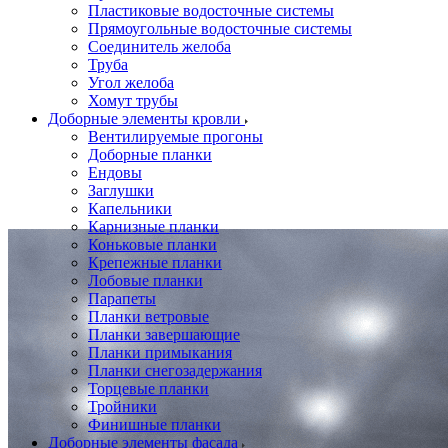
Пластиковые водосточные системы
Прямоугольные водосточные системы
Соединитель желоба
Труба
Угол желоба
Хомут трубы
Доборные элементы кровли
Вентилируемые прогоны
Доборные планки
Ендовы
Заглушки
Капельники
Карнизные планки
Коньковые планки
Крепежные планки
Лобовые планки
Парапеты
Планки ветровые
Планки завершающие
Планки примыкания
Планки снегозадержания
Торцевые планки
Тройники
Финишные планки
Доборные элементы фасада