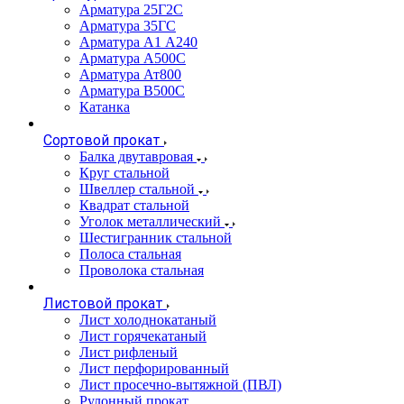
Арматура 25Г2С
Арматура 35ГС
Арматура А1 А240
Арматура А500С
Арматура Ат800
Арматура В500С
Катанка
Сортовой прокат
Балка двутавровая
Круг стальной
Швеллер стальной
Квадрат стальной
Уголок металлический
Шестигранник стальной
Полоса стальная
Проволока стальная
Листовой прокат
Лист холоднокатаный
Лист горячекатаный
Лист рифленый
Лист перфорированный
Лист просечно-вытяжной (ПВЛ)
Рулонный прокат