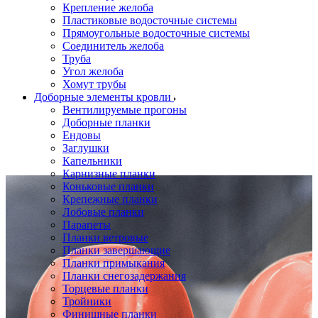
Крепление желоба
Пластиковые водосточные системы
Прямоугольные водосточные системы
Соединитель желоба
Труба
Угол желоба
Хомут трубы
Доборные элементы кровли
Вентилируемые прогоны
Доборные планки
Ендовы
Заглушки
Капельники
Карнизные планки
Коньковые планки
Крепежные планки
Лобовые планки
Парапеты
Планки ветровые
Планки завершающие
Планки примыкания
Планки снегозадержания
Торцевые планки
Тройники
Финишные планки