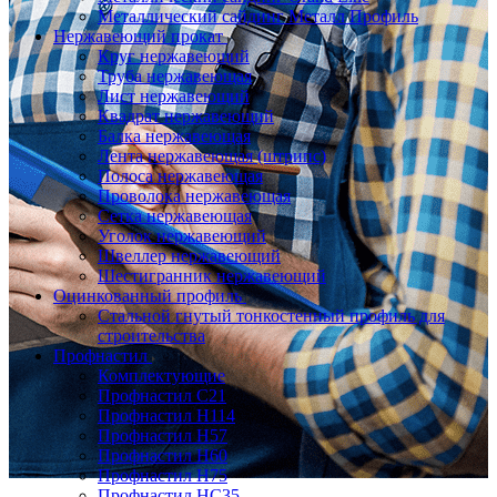
Металлический сайдинг Металл Профиль
Нержавеющий прокат
Круг нержавеющий
Труба нержавеющая
Лист нержавеющий
Квадрат нержавеющий
Балка нержавеющая
Лента нержавеющая (штрипс)
Полоса нержавеющая
Проволока нержавеющая
Сетка нержавеющая
Уголок нержавеющий
Швеллер нержавеющий
Шестигранник нержавеющий
Оцинкованный профиль
Стальной гнутый тонкостенный профиль для
строительства
Профнастил
Комплектующие
Профнастил C21
Профнастил Н114
Профнастил Н57
Профнастил Н60
Профнастил Н75
Профнастил НС35