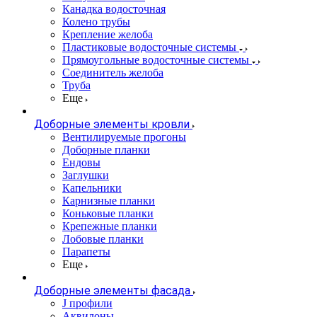
Канадка водосточная
Колено трубы
Крепление желоба
Пластиковые водосточные системы
Прямоугольные водосточные системы
Соединитель желоба
Труба
Еще
Доборные элементы кровли
Вентилируемые прогоны
Доборные планки
Ендовы
Заглушки
Капельники
Карнизные планки
Коньковые планки
Крепежные планки
Лобовые планки
Парапеты
Еще
Доборные элементы фасада
J профили
Аквилоны