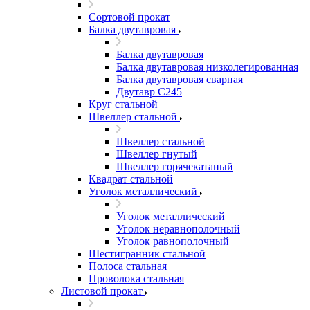
Сортовой прокат
Балка двутавровая
Балка двутавровая
Балка двутавровая низколегированная
Балка двутавровая сварная
Двутавр С245
Круг стальной
Швеллер стальной
Швеллер стальной
Швеллер гнутый
Швеллер горячекатаный
Квадрат стальной
Уголок металлический
Уголок металлический
Уголок неравнополочный
Уголок равнополочный
Шестигранник стальной
Полоса стальная
Проволока стальная
Листовой прокат