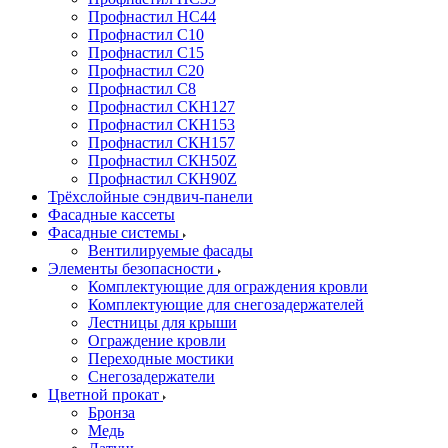
Профнастил НС44
Профнастил С10
Профнастил С15
Профнастил С20
Профнастил С8
Профнастил СКН127
Профнастил СКН153
Профнастил СКН157
Профнастил СКН50Z
Профнастил СКН90Z
Трёхслойные сэндвич-панели
Фасадные кассеты
Фасадные системы
Вентилируемые фасады
Элементы безопасности
Комплектующие для ограждения кровли
Комплектующие для снегозадержателей
Лестницы для крыши
Ограждение кровли
Переходные мостики
Снегозадержатели
Цветной прокат
Бронза
Медь