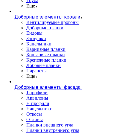
Труба
Еще
Доборные элементы кровли
Вентилируемые прогоны
Доборные планки
Ендовы
Заглушки
Капельники
Карнизные планки
Коньковые планки
Крепежные планки
Лобовые планки
Парапеты
Еще
Доборные элементы фасада
J профили
Аквилоны
Н профили
Нащельники
Откосы
Отливы
Планки внешнего угла
Планки внутреннего угла