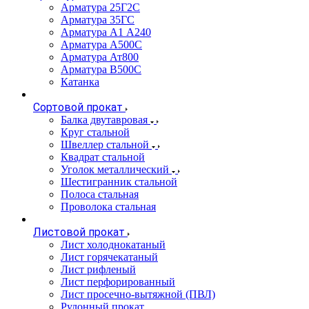
Арматура 25Г2С
Арматура 35ГС
Арматура А1 А240
Арматура А500С
Арматура Ат800
Арматура В500С
Катанка
Сортовой прокат
Балка двутавровая
Круг стальной
Швеллер стальной
Квадрат стальной
Уголок металлический
Шестигранник стальной
Полоса стальная
Проволока стальная
Листовой прокат
Лист холоднокатаный
Лист горячекатаный
Лист рифленый
Лист перфорированный
Лист просечно-вытяжной (ПВЛ)
Рулонный прокат