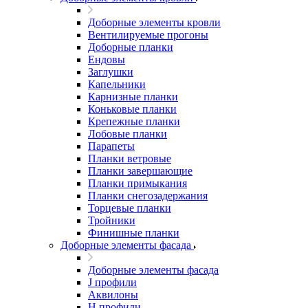
Доборные элементы кровли
Вентилируемые прогоны
Доборные планки
Ендовы
Заглушки
Капельники
Карнизные планки
Коньковые планки
Крепежные планки
Лобовые планки
Парапеты
Планки ветровые
Планки завершающие
Планки примыкания
Планки снегозадержания
Торцевые планки
Тройники
Финишные планки
Доборные элементы фасада
Доборные элементы фасада
J профили
Аквилоны
Н профили