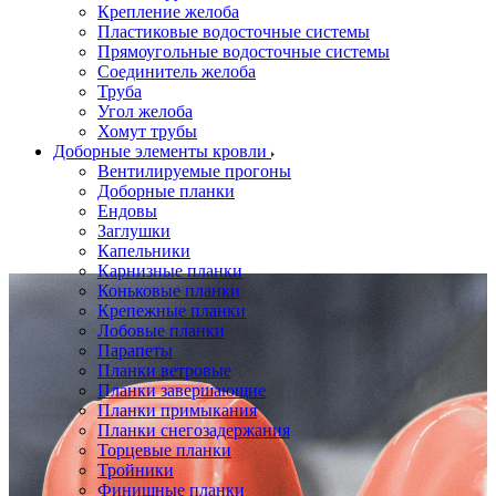
Крепление желоба
Пластиковые водосточные системы
Прямоугольные водосточные системы
Соединитель желоба
Труба
Угол желоба
Хомут трубы
Доборные элементы кровли
Вентилируемые прогоны
Доборные планки
Ендовы
Заглушки
Капельники
Карнизные планки
Коньковые планки
Крепежные планки
Лобовые планки
Парапеты
Планки ветровые
Планки завершающие
Планки примыкания
Планки снегозадержания
Торцевые планки
Тройники
Финишные планки