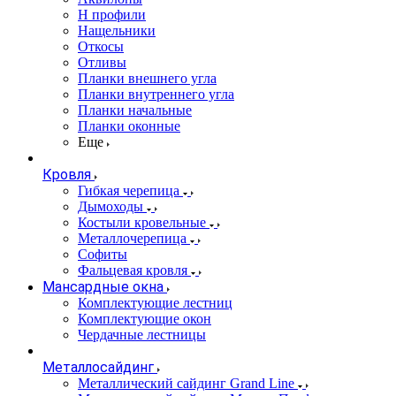
Н профили
Нащельники
Откосы
Отливы
Планки внешнего угла
Планки внутреннего угла
Планки начальные
Планки оконные
Еще
Кровля
Гибкая черепица
Дымоходы
Костыли кровельные
Металлочерепица
Софиты
Фальцевая кровля
Мансардные окна
Комплектующие лестниц
Комплектующие окон
Чердачные лестницы
Металлосайдинг
Металлический сайдинг Grand Line