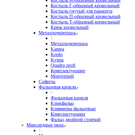
Костыль H-образный кровельный
Костыль Г-образный кровельный
Костыль гнутый для парапета
Костыль П-образный кровельный
Костыль Т-образный кровельный
Крюк кровельный
Металлочерепица
Металлочерепица
Kamea
Kredo
Kvinta
Quadro profi
Комплектующие
Монтеррей
Софиты
Фальцевая кровля
Фальцевая кровля
Кликфальц
Кляммеры фальцевые
Комплектующие
Фальц двойной стоячий
Мансардные окна