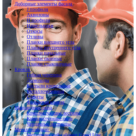
Доборные элементы фасада
J профили
Аквилоны
Н профили
Нащельники
Откосы
Отливы
Планки внешнего угла
Планки внутреннего угла
Планки начальные
Планки оконные
Планки стыковочные
Кровля
Гибкая черепица
Дымоходы
Костыли кровельные
Металлочерепица
Софиты
Фальцевая кровля
Мансардные окна
Комплектующие лестниц
Комплектующие окон
Чердачные лестницы
Металлосайдинг
Металлический сайдинг Grand Line