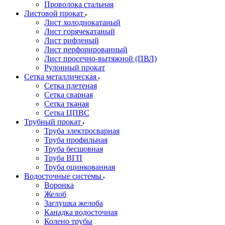
Проволока стальная
Листовой прокат
Лист холоднокатаный
Лист горячекатаный
Лист рифленый
Лист перфорированный
Лист просечно-вытяжной (ПВЛ)
Рулонный прокат
Сетка металлическая
Сетка плетеная
Сетка сварная
Сетка тканая
Сетка ЦПВС
Трубный прокат
Труба электросварная
Труба профильная
Труба бесшовная
Труба ВГП
Труба оцинкованная
Водосточные системы
Воронка
Желоб
Заглушка желоба
Канадка водосточная
Колено трубы