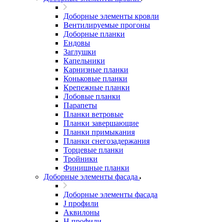
Доборные элементы кровли
Вентилируемые прогоны
Доборные планки
Ендовы
Заглушки
Капельники
Карнизные планки
Коньковые планки
Крепежные планки
Лобовые планки
Парапеты
Планки ветровые
Планки завершающие
Планки примыкания
Планки снегозадержания
Торцевые планки
Тройники
Финишные планки
Доборные элементы фасада
Доборные элементы фасада
J профили
Аквилоны
Н профили