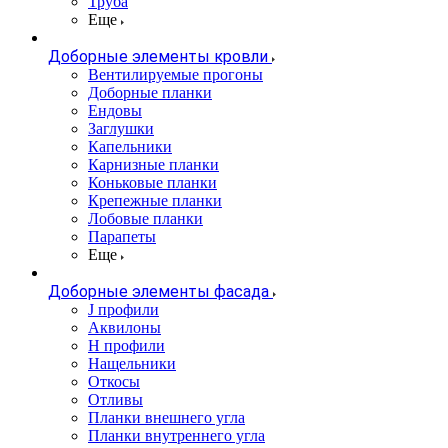
Труба
Еще
Доборные элементы кровли
Вентилируемые прогоны
Доборные планки
Ендовы
Заглушки
Капельники
Карнизные планки
Коньковые планки
Крепежные планки
Лобовые планки
Парапеты
Еще
Доборные элементы фасада
J профили
Аквилоны
Н профили
Нащельники
Откосы
Отливы
Планки внешнего угла
Планки внутреннего угла