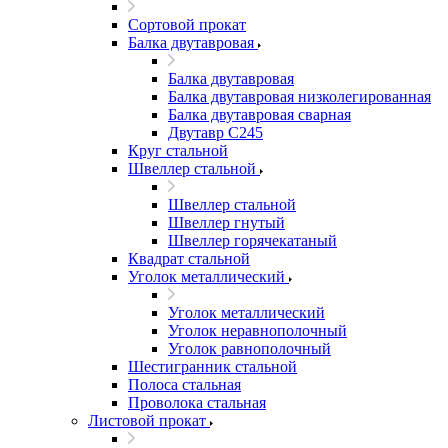
Сортовой прокат
Балка двутавровая
Балка двутавровая
Балка двутавровая низколегированная
Балка двутавровая сварная
Двутавр С245
Круг стальной
Швеллер стальной
Швеллер стальной
Швеллер гнутый
Швеллер горячекатаный
Квадрат стальной
Уголок металлический
Уголок металлический
Уголок неравнополочный
Уголок равнополочный
Шестигранник стальной
Полоса стальная
Проволока стальная
Листовой прокат