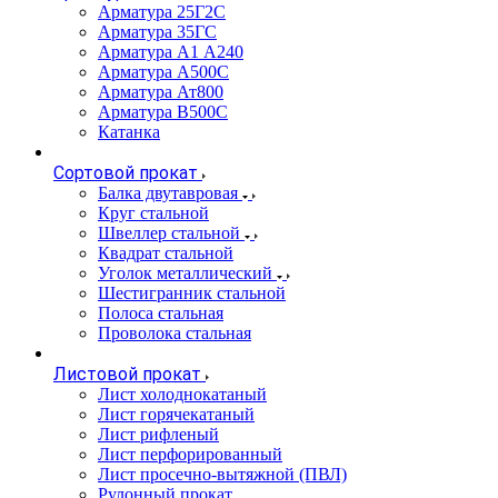
Арматура 25Г2С
Арматура 35ГС
Арматура А1 А240
Арматура А500С
Арматура Ат800
Арматура В500С
Катанка
Сортовой прокат
Балка двутавровая
Круг стальной
Швеллер стальной
Квадрат стальной
Уголок металлический
Шестигранник стальной
Полоса стальная
Проволока стальная
Листовой прокат
Лист холоднокатаный
Лист горячекатаный
Лист рифленый
Лист перфорированный
Лист просечно-вытяжной (ПВЛ)
Рулонный прокат