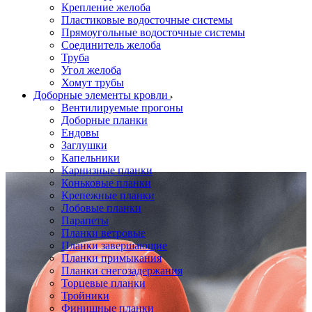
Крепление желоба
Пластиковые водосточные системы
Прямоугольные водосточные системы
Соединитель желоба
Труба
Угол желоба
Хомут трубы
Доборные элементы кровли
Вентилируемые прогоны
Доборные планки
Ендовы
Заглушки
Капельники
Карнизные планки
Коньковые планки
Крепежные планки
Лобовые планки
Парапеты
Планки ветровые
Планки завершающие
Планки примыкания
Планки снегозадержания
Торцевые планки
Тройники
Финишные планки