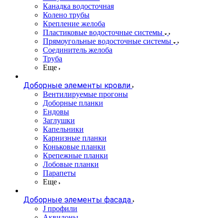
Канадка водосточная
Колено трубы
Крепление желоба
Пластиковые водосточные системы
Прямоугольные водосточные системы
Соединитель желоба
Труба
Еще
Доборные элементы кровли
Вентилируемые прогоны
Доборные планки
Ендовы
Заглушки
Капельники
Карнизные планки
Коньковые планки
Крепежные планки
Лобовые планки
Парапеты
Еще
Доборные элементы фасада
J профили
Аквилоны