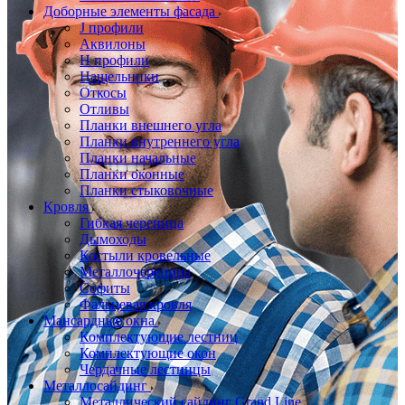
Доборные элементы фасада
J профили
Аквилоны
Н профили
Нащельники
Откосы
Отливы
Планки внешнего угла
Планки внутреннего угла
Планки начальные
Планки оконные
Планки стыковочные
Кровля
Гибкая черепица
Дымоходы
Костыли кровельные
Металлочерепица
Софиты
Фальцевая кровля
Мансардные окна
Комплектующие лестниц
Комплектующие окон
Чердачные лестницы
Металлосайдинг
Металлический сайдинг Grand Line