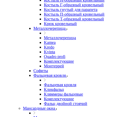
Костыль H-образный кровельный
Костыль Г-образный кровельный
Костыль гнутый для парапета
Костыль П-образный кровельный
Костыль Т-образный кровельный
Крюк кровельный
Металлочерепица
Металлочерепица
Kamea
Kredo
Kvinta
Quadro profi
Комплектующие
Монтеррей
Софиты
Фальцевая кровля
Фальцевая кровля
Кликфальц
Кляммеры фальцевые
Комплектующие
Фальц двойной стоячий
Мансардные окна