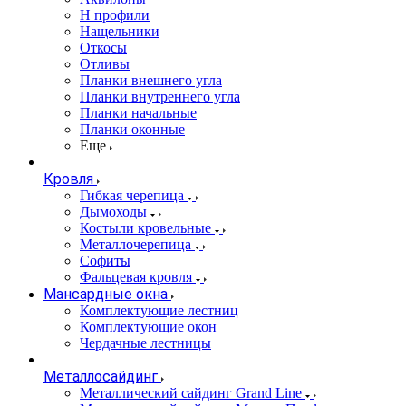
Н профили
Нащельники
Откосы
Отливы
Планки внешнего угла
Планки внутреннего угла
Планки начальные
Планки оконные
Еще
Кровля
Гибкая черепица
Дымоходы
Костыли кровельные
Металлочерепица
Софиты
Фальцевая кровля
Мансардные окна
Комплектующие лестниц
Комплектующие окон
Чердачные лестницы
Металлосайдинг
Металлический сайдинг Grand Line