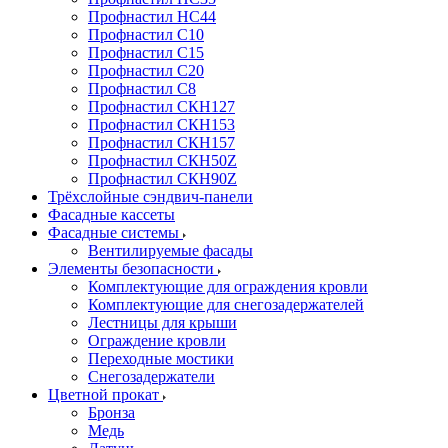
Профнастил НС44
Профнастил С10
Профнастил С15
Профнастил С20
Профнастил С8
Профнастил СКН127
Профнастил СКН153
Профнастил СКН157
Профнастил СКН50Z
Профнастил СКН90Z
Трёхслойные сэндвич-панели
Фасадные кассеты
Фасадные системы
Вентилируемые фасады
Элементы безопасности
Комплектующие для ограждения кровли
Комплектующие для снегозадержателей
Лестницы для крыши
Ограждение кровли
Переходные мостики
Снегозадержатели
Цветной прокат
Бронза
Медь