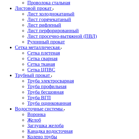
Проволока стальная
Листовой прокат
Лист холоднокатаный
Лист горячекатаный
Лист рифленый
Лист перфорированный
Лист просечно-вытяжной (ПВЛ)
Рулонный прокат
Сетка металлическая
Сетка плетеная
Сетка сварная
Сетка тканая
Сетка ЦПВС
Трубный прокат
Труба электросварная
Труба профильная
Труба бесшовная
Труба ВГП
Труба оцинкованная
Водосточные системы
Воронка
Желоб
Заглушка желоба
Канадка водосточная
Колено трубы