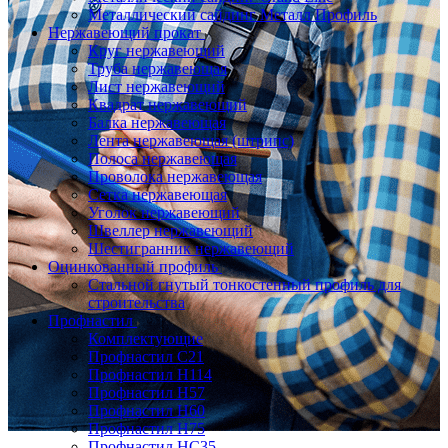
Металлический сайдинг Металл Профиль
Нержавеющий прокат
Круг нержавеющий
Труба нержавеющая
Лист нержавеющий
Квадрат нержавеющий
Балка нержавеющая
Лента нержавеющая (штрипс)
Полоса нержавеющая
Проволока нержавеющая
Сетка нержавеющая
Уголок нержавеющий
Швеллер нержавеющий
Шестигранник нержавеющий
Оцинкованный профиль
Стальной гнутый тонкостенный профиль для
строительства
Профнастил
Комплектующие
Профнастил C21
Профнастил Н114
Профнастил Н57
Профнастил Н60
Профнастил Н75
Профнастил НС35