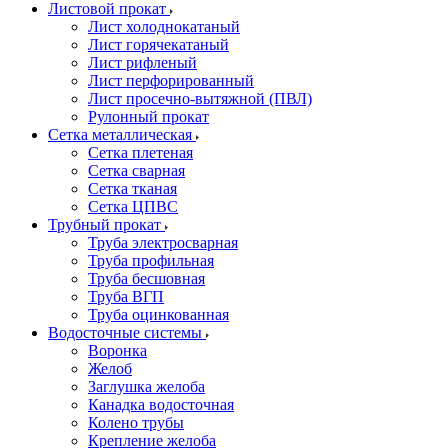
Листовой прокат
Лист холоднокатаный
Лист горячекатаный
Лист рифленый
Лист перфорированный
Лист просечно-вытяжной (ПВЛ)
Рулонный прокат
Сетка металлическая
Сетка плетеная
Сетка сварная
Сетка тканая
Сетка ЦПВС
Трубный прокат
Труба электросварная
Труба профильная
Труба бесшовная
Труба ВГП
Труба оцинкованная
Водосточные системы
Воронка
Желоб
Заглушка желоба
Канадка водосточная
Колено трубы
Крепление желоба