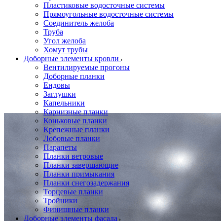
Пластиковые водосточные системы
Прямоугольные водосточные системы
Соединитель желоба
Труба
Угол желоба
Хомут трубы
Доборные элементы кровли
Вентилируемые прогоны
Доборные планки
Ендовы
Заглушки
Капельники
Карнизные планки
Коньковые планки
Крепежные планки
Лобовые планки
Парапеты
Планки ветровые
Планки завершающие
Планки примыкания
Планки снегозадержания
Торцевые планки
Тройники
Финишные планки
Доборные элементы фасада