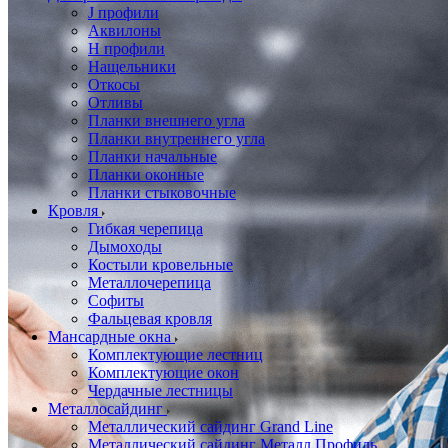
J профили
Аквилоны
Н профили
Нащельники
Откосы
Отливы
Планки внешнего угла
Планки внутреннего угла
Планки начальные
Планки оконные
Планки стыковочные
Кровля
Гибкая черепица
Дымоходы
Костыли кровельные
Металлочерепица
Софиты
Фальцевая кровля
Мансардные окна
Комплектующие лестниц
Комплектующие окон
Чердачные лестницы
Металлосайдинг
Металлический сайдинг Grand Line
Металлический сайдинг Металл Профиль