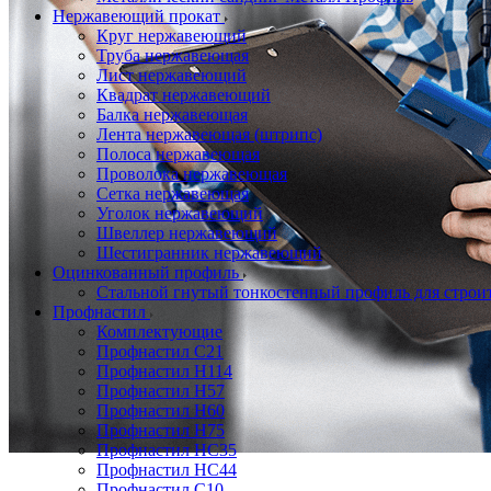
Нержавеющий прокат
Круг нержавеющий
Труба нержавеющая
Лист нержавеющий
Квадрат нержавеющий
Балка нержавеющая
Лента нержавеющая (штрипс)
Полоса нержавеющая
Проволока нержавеющая
Сетка нержавеющая
Уголок нержавеющий
Швеллер нержавеющий
Шестигранник нержавеющий
Оцинкованный профиль
Стальной гнутый тонкостенный профиль для строи
Профнастил
Комплектующие
Профнастил C21
Профнастил Н114
Профнастил Н57
Профнастил Н60
Профнастил Н75
Профнастил НС35
Профнастил НС44
Профнастил С10