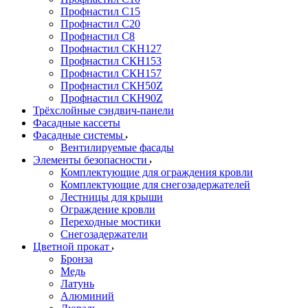
Профнастил С15
Профнастил С20
Профнастил С8
Профнастил СКН127
Профнастил СКН153
Профнастил СКН157
Профнастил СКН50Z
Профнастил СКН90Z
Трёхслойные сэндвич-панели
Фасадные кассеты
Фасадные системы
Вентилируемые фасады
Элементы безопасности
Комплектующие для ограждения кровли
Комплектующие для снегозадержателей
Лестницы для крыши
Ограждение кровли
Переходные мостики
Снегозадержатели
Цветной прокат
Бронза
Медь
Латунь
Алюминий