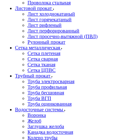
Проволока стальная
Листовой прокат
Лист холоднокатаный
Лист горячекатаный
Лист рифленый
Лист перфорированный
Лист просечно-вытяжной (ПВЛ)
Рулонный прокат
Сетка металлическая
Сетка плетеная
Сетка сварная
Сетка тканая
Сетка ЦПВС
Трубный прокат
Труба электросварная
Труба профильная
Труба бесшовная
Труба ВГП
Труба оцинкованная
Водосточные системы
Воронка
Желоб
Заглушка желоба
Канадка водосточная
Колено трубы