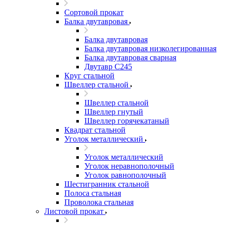
Сортовой прокат
Балка двутавровая
Балка двутавровая
Балка двутавровая низколегированная
Балка двутавровая сварная
Двутавр С245
Круг стальной
Швеллер стальной
Швеллер стальной
Швеллер гнутый
Швеллер горячекатаный
Квадрат стальной
Уголок металлический
Уголок металлический
Уголок неравнополочный
Уголок равнополочный
Шестигранник стальной
Полоса стальная
Проволока стальная
Листовой прокат