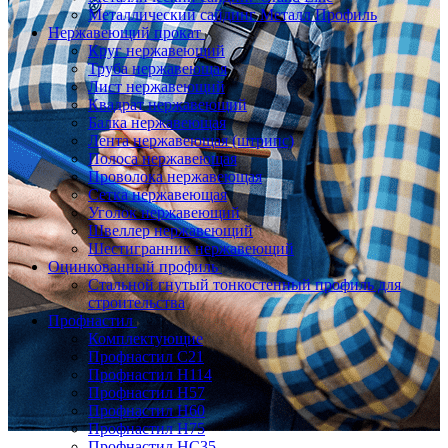
Металлический сайдинг Металл Профиль
Нержавеющий прокат
Круг нержавеющий
Труба нержавеющая
Лист нержавеющий
Квадрат нержавеющий
Балка нержавеющая
Лента нержавеющая (штрипс)
Полоса нержавеющая
Проволока нержавеющая
Сетка нержавеющая
Уголок нержавеющий
Швеллер нержавеющий
Шестигранник нержавеющий
Оцинкованный профиль
Стальной гнутый тонкостенный профиль для
строительства
Профнастил
Комплектующие
Профнастил C21
Профнастил Н114
Профнастил Н57
Профнастил Н60
Профнастил Н75
Профнастил НС35