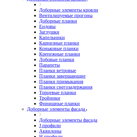
Доборные элементы кровли
Вентилируемые прогоны
Доборные планки
Ендовы
Заглушки
Капельники
Карнизные планки
Коньковые планки
Крепежные планки
Лобовые планки
Парапеты
Планки ветровые
Планки завершающие
Планки примыкания
Планки снегозадержания
Торцевые планки
Тройники
Финишные планки
Доборные элементы фасада
Доборные элементы фасада
J профили
Аквилоны
Н профили