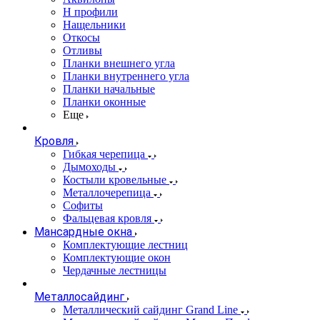
Н профили
Нащельники
Откосы
Отливы
Планки внешнего угла
Планки внутреннего угла
Планки начальные
Планки оконные
Еще
Кровля
Гибкая черепица
Дымоходы
Костыли кровельные
Металлочерепица
Софиты
Фальцевая кровля
Мансардные окна
Комплектующие лестниц
Комплектующие окон
Чердачные лестницы
Металлосайдинг
Металлический сайдинг Grand Line