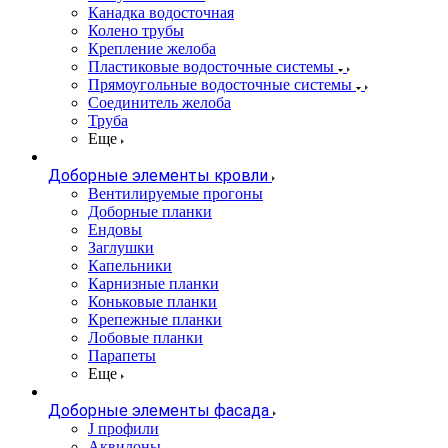
Канадка водосточная
Колено трубы
Крепление желоба
Пластиковые водосточные системы
Прямоугольные водосточные системы
Соединитель желоба
Труба
Еще
Доборные элементы кровли
Вентилируемые прогоны
Доборные планки
Ендовы
Заглушки
Капельники
Карнизные планки
Коньковые планки
Крепежные планки
Лобовые планки
Парапеты
Еще
Доборные элементы фасада
J профили
Аквилоны