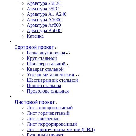
Арматура 25Г2С
Арматура 35ГС
Арматура А1 А240
Арматура А500С
Арматура Ат800
Арматура В500С
Катанка
Сортовой прокат
Балка двутавровая
Круг стальной
Швеллер стальной
Квадрат стальной
Уголок металлический
Шестигранник стальной
Полоса стальная
Проволока стальная
Листовой прокат
Лист холоднокатаный
Лист горячекатаный
Лист рифленый
Лист перфорированный
Лист просечно-вытяжной (ПВЛ)
Рулонный прокат