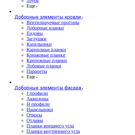
Труба
Еще
Доборные элементы кровли
Вентилируемые прогоны
Доборные планки
Ендовы
Заглушки
Капельники
Карнизные планки
Коньковые планки
Крепежные планки
Лобовые планки
Парапеты
Еще
Доборные элементы фасада
J профили
Аквилоны
Н профили
Нащельники
Откосы
Отливы
Планки внешнего угла
Планки внутреннего угла