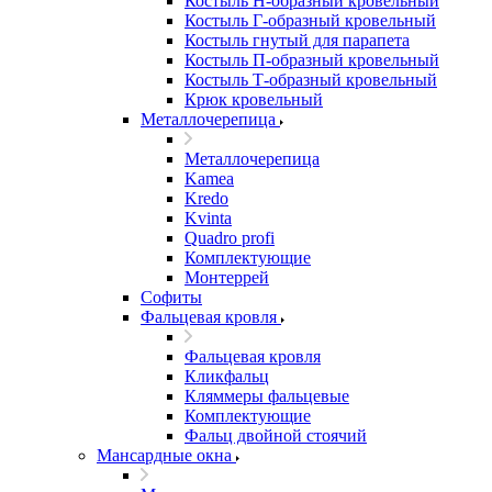
Костыль H-образный кровельный
Костыль Г-образный кровельный
Костыль гнутый для парапета
Костыль П-образный кровельный
Костыль Т-образный кровельный
Крюк кровельный
Металлочерепица
Металлочерепица
Kamea
Kredo
Kvinta
Quadro profi
Комплектующие
Монтеррей
Софиты
Фальцевая кровля
Фальцевая кровля
Кликфальц
Кляммеры фальцевые
Комплектующие
Фальц двойной стоячий
Мансардные окна