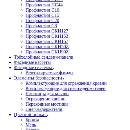
Профнастил НС44
Профнастил С10
Профнастил С15
Профнастил С20
Профнастил С8
Профнастил СКН127
Профнастил СКН153
Профнастил СКН157
Профнастил СКН50Z
Профнастил СКН90Z
Трёхслойные сэндвич-панели
Фасадные кассеты
Фасадные системы
Вентилируемые фасады
Элементы безопасности
Комплектующие для ограждения кровли
Комплектующие для снегозадержателей
Лестницы для крыши
Ограждение кровли
Переходные мостики
Снегозадержатели
Цветной прокат
Бронза
Медь