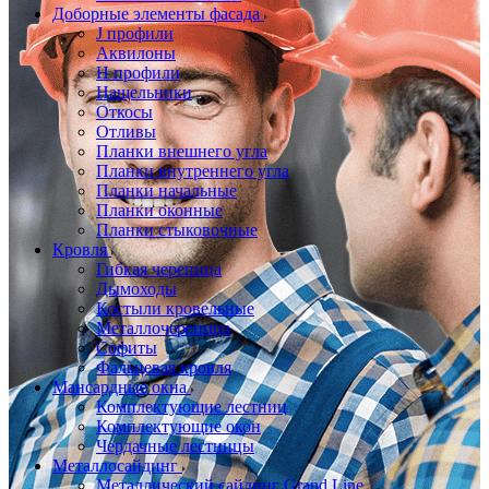
Доборные элементы фасада
J профили
Аквилоны
Н профили
Нащельники
Откосы
Отливы
Планки внешнего угла
Планки внутреннего угла
Планки начальные
Планки оконные
Планки стыковочные
Кровля
Гибкая черепица
Дымоходы
Костыли кровельные
Металлочерепица
Софиты
Фальцевая кровля
Мансардные окна
Комплектующие лестниц
Комплектующие окон
Чердачные лестницы
Металлосайдинг
Металлический сайдинг Grand Line