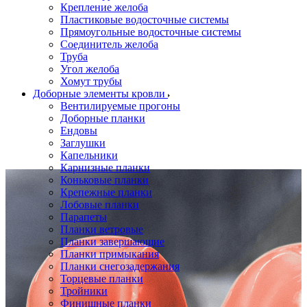
Крепление желоба
Пластиковые водосточные системы
Прямоугольные водосточные системы
Соединитель желоба
Труба
Угол желоба
Хомут трубы
Доборные элементы кровли
Вентилируемые прогоны
Доборные планки
Ендовы
Заглушки
Капельники
Карнизные планки
Коньковые планки
Крепежные планки
Лобовые планки
Парапеты
Планки ветровые
Планки завершающие
Планки примыкания
Планки снегозадержания
Торцевые планки
Тройники
Финишные планки