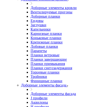
Доборные элементы кровли
Вентилируемые прогоны
Доборные планки
Ендовы
Заглушки
Капельники
Карнизные планки
Коньковые планки
Крепежные планки
Лобовые планки
Парапеты
Планки ветровые
Планки завершающие
Планки примыкания
Планки снегозадержания
Торцевые планки
Тройники
Финишные планки
Доборные элементы фасада
Доборные элементы фасада
J профили
Аквилоны
Н профили