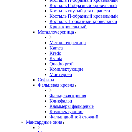
Костыль H-образный кровельный
Костыль Г-образный кровельный
Костыль гнутый для парапета
Костыль П-образный кровельный
Костыль Т-образный кровельный
Крюк кровельный
Металлочерепица
Металлочерепица
Kamea
Kredo
Kvinta
Quadro profi
Комплектующие
Монтеррей
Софиты
Фальцевая кровля
Фальцевая кровля
Кликфальц
Кляммеры фальцевые
Комплектующие
Фальц двойной стоячий
Мансардные окна