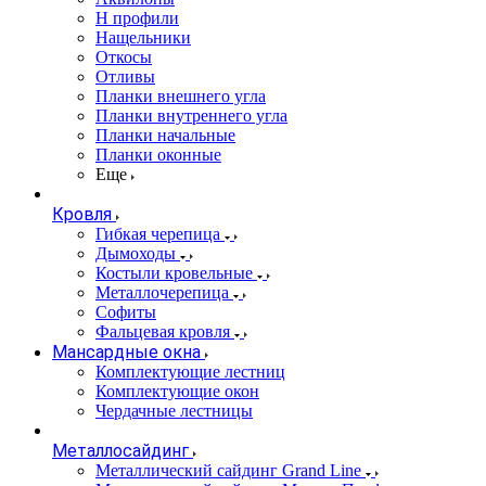
Н профили
Нащельники
Откосы
Отливы
Планки внешнего угла
Планки внутреннего угла
Планки начальные
Планки оконные
Еще
Кровля
Гибкая черепица
Дымоходы
Костыли кровельные
Металлочерепица
Софиты
Фальцевая кровля
Мансардные окна
Комплектующие лестниц
Комплектующие окон
Чердачные лестницы
Металлосайдинг
Металлический сайдинг Grand Line