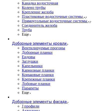
Канадка водосточная
Колено трубы
Крепление желоба
Пластиковые водосточные системы
Прямоугольные водосточные системы
Соединитель желоба
Труба
Еще
Доборные элементы кровли
Вентилируемые прогоны
Доборные планки
Ендовы
Заглушки
Капельники
Карнизные планки
Коньковые планки
Крепежные планки
Лобовые планки
Парапеты
Еще
Доборные элементы фасада
J профили
Аквилоны