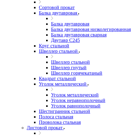
Сортовой прокат
Балка двутавровая
Балка двутавровая
Балка двутавровая низколегированная
Балка двутавровая сварная
Двутавр С245
Круг стальной
Швеллер стальной
Швеллер стальной
Швеллер гнутый
Швеллер горячекатаный
Квадрат стальной
Уголок металлический
Уголок металлический
Уголок неравнополочный
Уголок равнополочный
Шестигранник стальной
Полоса стальная
Проволока стальная
Листовой прокат