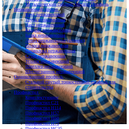
Металлический сайдинг Металл Профиль
Нержавеющий прокат
Круг нержавеющий
Труба нержавеющая
Лист нержавеющий
Квадрат нержавеющий
Балка нержавеющая
Лента нержавеющая (штрипс)
Полоса нержавеющая
Проволока нержавеющая
Сетка нержавеющая
Уголок нержавеющий
Швеллер нержавеющий
Шестигранник нержавеющий
Оцинкованный профиль
Стальной гнутый тонкостенный профиль для
строительства
Профнастил
Комплектующие
Профнастил C21
Профнастил Н114
Профнастил Н57
Профнастил Н60
Профнастил Н75
Профнастил НС35