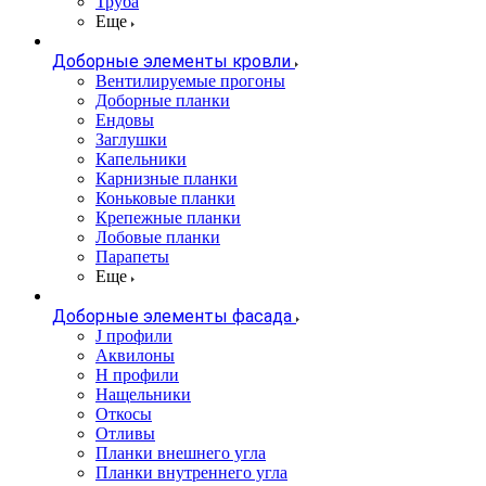
Труба
Еще
Доборные элементы кровли
Вентилируемые прогоны
Доборные планки
Ендовы
Заглушки
Капельники
Карнизные планки
Коньковые планки
Крепежные планки
Лобовые планки
Парапеты
Еще
Доборные элементы фасада
J профили
Аквилоны
Н профили
Нащельники
Откосы
Отливы
Планки внешнего угла
Планки внутреннего угла