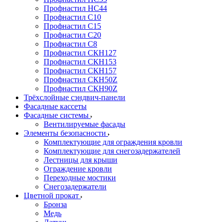
Профнастил НС44
Профнастил С10
Профнастил С15
Профнастил С20
Профнастил С8
Профнастил СКН127
Профнастил СКН153
Профнастил СКН157
Профнастил СКН50Z
Профнастил СКН90Z
Трёхслойные сэндвич-панели
Фасадные кассеты
Фасадные системы
Вентилируемые фасады
Элементы безопасности
Комплектующие для ограждения кровли
Комплектующие для снегозадержателей
Лестницы для крыши
Ограждение кровли
Переходные мостики
Снегозадержатели
Цветной прокат
Бронза
Медь