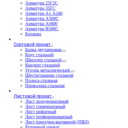
Арматура 25Г2С
Арматура 35ГС
Арматура А1 А240
Арматура А500С
Арматура Ат800
Арматура В500С
Катанка
Сортовой прокат
Балка двутавровая
Круг стальной
Швеллер стальной
Квадрат стальной
Уголок металлический
Шестигранник стальной
Полоса стальная
Проволока стальная
Листовой прокат
Лист холоднокатаный
Лист горячекатаный
Лист рифленый
Лист перфорированный
Лист просечно-вытяжной (ПВЛ)
Рулонный прокат