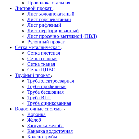
Проволока стальная
Листовой прокат
Лист холоднокатаный
Лист горячекатаный
Лист рифленый
Лист перфорированный
Лист просечно-вытяжной (ПВЛ)
Рулонный прокат
Сетка металлическая
Сетка плетеная
Сетка сварная
Сетка тканая
Сетка ЦПВС
Трубный прокат
Труба электросварная
Труба профильная
Труба бесшовная
Труба ВГП
Труба оцинкованная
Водосточные системы
Воронка
Желоб
Заглушка желоба
Канадка водосточная
Колено трубы