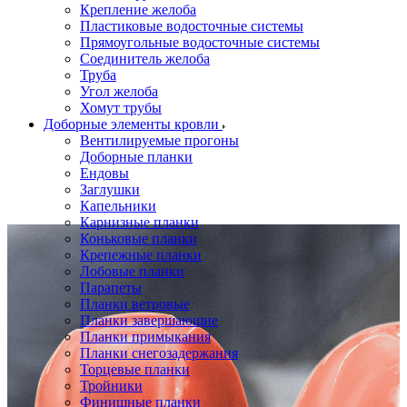
Крепление желоба
Пластиковые водосточные системы
Прямоугольные водосточные системы
Соединитель желоба
Труба
Угол желоба
Хомут трубы
Доборные элементы кровли
Вентилируемые прогоны
Доборные планки
Ендовы
Заглушки
Капельники
Карнизные планки
Коньковые планки
Крепежные планки
Лобовые планки
Парапеты
Планки ветровые
Планки завершающие
Планки примыкания
Планки снегозадержания
Торцевые планки
Тройники
Финишные планки