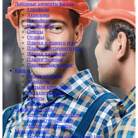
Доборные элементы фасада
J профили
Аквилоны
Н профили
Нащельники
Откосы
Отливы
Планки внешнего угла
Планки внутреннего угла
Планки начальные
Планки оконные
Планки стыковочные
Кровля
Гибкая черепица
Дымоходы
Костыли кровельные
Металлочерепица
Софиты
Фальцевая кровля
Мансардные окна
Комплектующие лестниц
Комплектующие окон
Чердачные лестницы
Металлосайдинг
Металлический сайдинг Grand Line