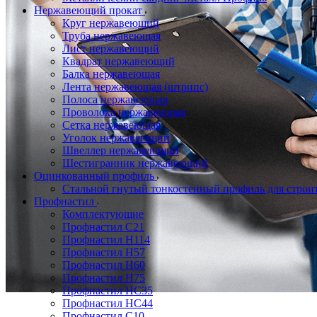
Нержавеющий прокат
Круг нержавеющий
Труба нержавеющая
Лист нержавеющий
Квадрат нержавеющий
Балка нержавеющая
Лента нержавеющая (штрипс)
Полоса нержавеющая
Проволока нержавеющая
Сетка нержавеющая
Уголок нержавеющий
Швеллер нержавеющий
Шестигранник нержавеющий
Оцинкованный профиль
Стальной гнутый тонкостенный профиль для строи
Профнастил
Комплектующие
Профнастил C21
Профнастил Н114
Профнастил Н57
Профнастил Н60
Профнастил Н75
Профнастил НС35
Профнастил НС44
Профнастил С10