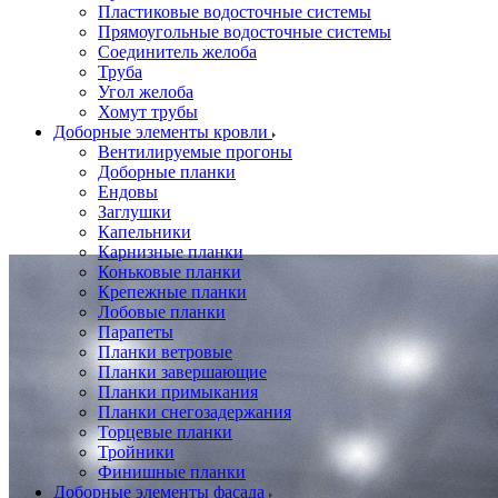
Пластиковые водосточные системы
Прямоугольные водосточные системы
Соединитель желоба
Труба
Угол желоба
Хомут трубы
Доборные элементы кровли
Вентилируемые прогоны
Доборные планки
Ендовы
Заглушки
Капельники
Карнизные планки
Коньковые планки
Крепежные планки
Лобовые планки
Парапеты
Планки ветровые
Планки завершающие
Планки примыкания
Планки снегозадержания
Торцевые планки
Тройники
Финишные планки
Доборные элементы фасада