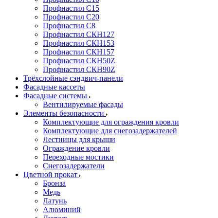
Профнастил С15
Профнастил С20
Профнастил С8
Профнастил СКН127
Профнастил СКН153
Профнастил СКН157
Профнастил СКН50Z
Профнастил СКН90Z
Трёхслойные сэндвич-панели
Фасадные кассеты
Фасадные системы
Вентилируемые фасады
Элементы безопасности
Комплектующие для ограждения кровли
Комплектующие для снегозадержателей
Лестницы для крыши
Ограждение кровли
Переходные мостики
Снегозадержатели
Цветной прокат
Бронза
Медь
Латунь
Алюминий