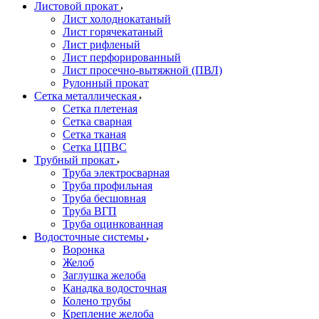
Листовой прокат
Лист холоднокатаный
Лист горячекатаный
Лист рифленый
Лист перфорированный
Лист просечно-вытяжной (ПВЛ)
Рулонный прокат
Сетка металлическая
Сетка плетеная
Сетка сварная
Сетка тканая
Сетка ЦПВС
Трубный прокат
Труба электросварная
Труба профильная
Труба бесшовная
Труба ВГП
Труба оцинкованная
Водосточные системы
Воронка
Желоб
Заглушка желоба
Канадка водосточная
Колено трубы
Крепление желоба