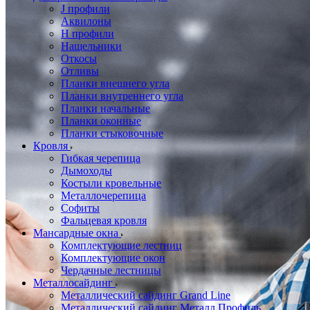
J профили
Аквилоны
Н профили
Нащельники
Откосы
Отливы
Планки внешнего угла
Планки внутреннего угла
Планки начальные
Планки оконные
Планки стыковочные
Кровля
Гибкая черепица
Дымоходы
Костыли кровельные
Металлочерепица
Софиты
Фальцевая кровля
Мансардные окна
Комплектующие лестниц
Комплектующие окон
Чердачные лестницы
Металлосайдинг
Металлический сайдинг Grand Line
Металлический сайдинг Металл Профиль