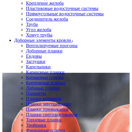
Крепление желоба
Пластиковые водосточные системы
Прямоугольные водосточные системы
Соединитель желоба
Труба
Угол желоба
Хомут трубы
Доборные элементы кровли
Вентилируемые прогоны
Доборные планки
Ендовы
Заглушки
Капельники
Карнизные планки
Коньковые планки
Крепежные планки
Лобовые планки
Парапеты
Планки ветровые
Планки завершающие
Планки примыкания
Планки снегозадержания
Торцевые планки
Тройники
Финишные планки