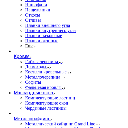
Н профили
Нащельники
Откосы
Отливы
Планки внешнего угла
Планки внутреннего угла
Планки начальные
Планки оконные
Еще
Кровля
Гибкая черепица
Дымоходы
Костыли кровельные
Металлочерепица
Софиты
Фальцевая кровля
Мансардные окна
Комплектующие лестниц
Комплектующие окон
Чердачные лестницы
Металлосайдинг
Металлический сайдинг Grand Line