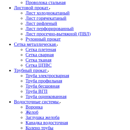
Проволока стальная
Листовой прокат
Лист холоднокатаный
Лист горячекатаный
Лист рифленый
Лист перфорированный
Лист просечно-вытяжной (ПВЛ)
Рулонный прокат
Сетка металлическая
Сетка плетеная
Сетка сварная
Сетка тканая
Сетка ЦПВС
Трубный прокат
Труба электросварная
Труба профильная
Труба бесшовная
Труба ВГП
Труба оцинкованная
Водосточные системы
Воронка
Желоб
Заглушка желоба
Канадка водосточная
Колено трубы