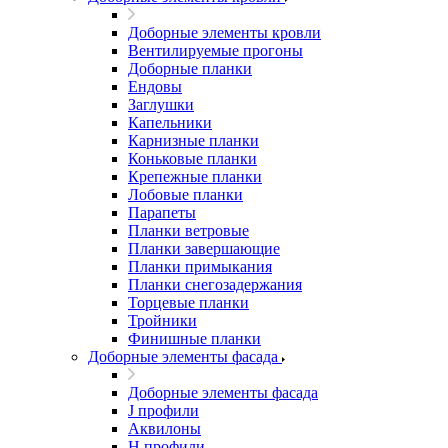
Доборные элементы кровли
Вентилируемые прогоны
Доборные планки
Ендовы
Заглушки
Капельники
Карнизные планки
Коньковые планки
Крепежные планки
Лобовые планки
Парапеты
Планки ветровые
Планки завершающие
Планки примыкания
Планки снегозадержания
Торцевые планки
Тройники
Финишные планки
Доборные элементы фасада
Доборные элементы фасада
J профили
Аквилоны
Н профили