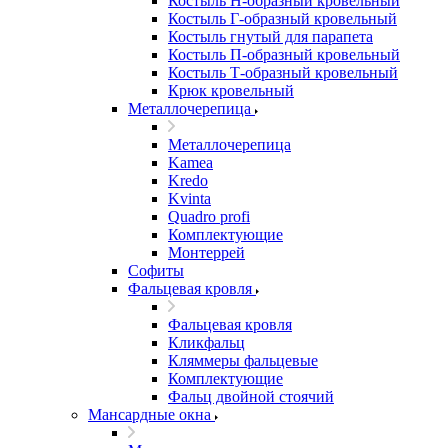
Костыль H-образный кровельный
Костыль Г-образный кровельный
Костыль гнутый для парапета
Костыль П-образный кровельный
Костыль Т-образный кровельный
Крюк кровельный
Металлочерепица
Металлочерепица
Kamea
Kredo
Kvinta
Quadro profi
Комплектующие
Монтеррей
Софиты
Фальцевая кровля
Фальцевая кровля
Кликфальц
Кляммеры фальцевые
Комплектующие
Фальц двойной стоячий
Мансардные окна