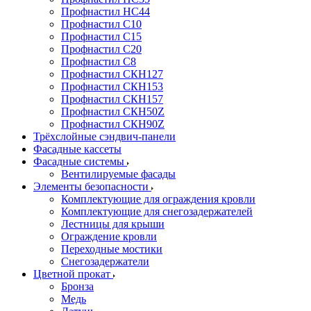
Профнастил НС44
Профнастил С10
Профнастил С15
Профнастил С20
Профнастил С8
Профнастил СКН127
Профнастил СКН153
Профнастил СКН157
Профнастил СКН50Z
Профнастил СКН90Z
Трёхслойные сэндвич-панели
Фасадные кассеты
Фасадные системы
Вентилируемые фасады
Элементы безопасности
Комплектующие для ограждения кровли
Комплектующие для снегозадержателей
Лестницы для крыши
Ограждение кровли
Переходные мостики
Снегозадержатели
Цветной прокат
Бронза
Медь