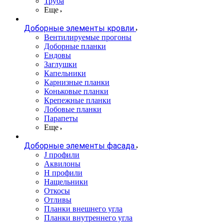
Труба
Еще
Доборные элементы кровли
Вентилируемые прогоны
Доборные планки
Ендовы
Заглушки
Капельники
Карнизные планки
Коньковые планки
Крепежные планки
Лобовые планки
Парапеты
Еще
Доборные элементы фасада
J профили
Аквилоны
Н профили
Нащельники
Откосы
Отливы
Планки внешнего угла
Планки внутреннего угла