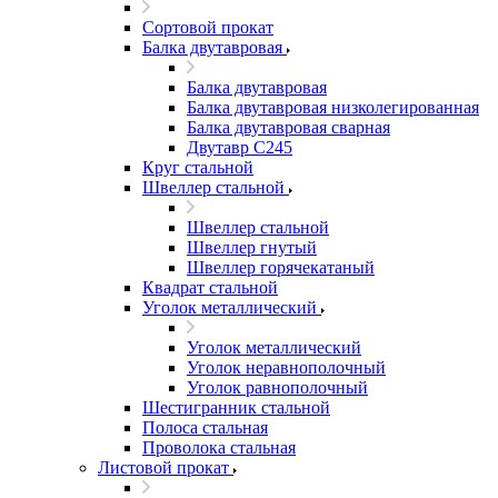
Сортовой прокат
Балка двутавровая
Балка двутавровая
Балка двутавровая низколегированная
Балка двутавровая сварная
Двутавр С245
Круг стальной
Швеллер стальной
Швеллер стальной
Швеллер гнутый
Швеллер горячекатаный
Квадрат стальной
Уголок металлический
Уголок металлический
Уголок неравнополочный
Уголок равнополочный
Шестигранник стальной
Полоса стальная
Проволока стальная
Листовой прокат