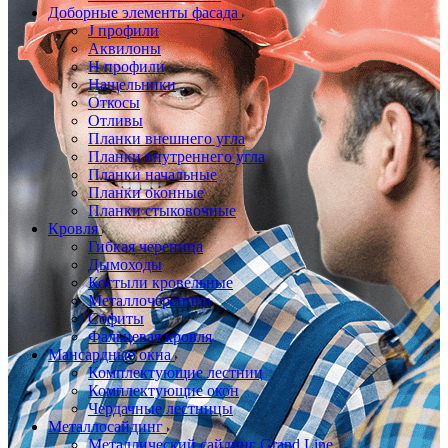
Доборные элементы фасада
J профили
Аквилоны
Н профили
Нащельники
Откосы
Отливы
Планки внешнего угла
Планки внутреннего угла
Планки начальные
Планки оконные
Планки стыковочные
Кровля
Гибкая черепица
Дымоходы
Костыли кровельные
Металлочерепица
Софиты
Фальцевая кровля
Мансардные окна
Комплектующие лестниц
Комплектующие окон
Чердачные лестницы
Металлосайдинг
Металлический сайдинг Grand Line