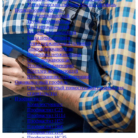
Металлический сайдинг Металл Профиль
Нержавеющий прокат
Круг нержавеющий
Труба нержавеющая
Лист нержавеющий
Квадрат нержавеющий
Балка нержавеющая
Лента нержавеющая (штрипс)
Полоса нержавеющая
Проволока нержавеющая
Сетка нержавеющая
Уголок нержавеющий
Швеллер нержавеющий
Шестигранник нержавеющий
Оцинкованный профиль
Стальной гнутый тонкостенный профиль для
строительства
Профнастил
Комплектующие
Профнастил C21
Профнастил Н114
Профнастил Н57
Профнастил Н60
Профнастил Н75
Профнастил НС35