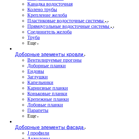
Канадка водосточная
Колено трубы
Крепление желоба
Пластиковые водосточные системы
Прямоугольные водосточные системы
Соединитель желоба
Труба
Еще
Доборные элементы кровли
Вентилируемые прогоны
Доборные планки
Ендовы
Заглушки
Капельники
Карнизные планки
Коньковые планки
Крепежные планки
Лобовые планки
Парапеты
Еще
Доборные элементы фасада
J профили
Аквилоны