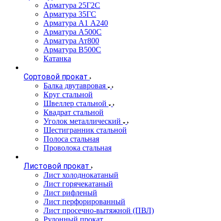
Арматура 25Г2С
Арматура 35ГС
Арматура А1 А240
Арматура А500С
Арматура Ат800
Арматура В500С
Катанка
Сортовой прокат
Балка двутавровая
Круг стальной
Швеллер стальной
Квадрат стальной
Уголок металлический
Шестигранник стальной
Полоса стальная
Проволока стальная
Листовой прокат
Лист холоднокатаный
Лист горячекатаный
Лист рифленый
Лист перфорированный
Лист просечно-вытяжной (ПВЛ)
Рулонный прокат