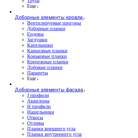
Труба
Еще
Доборные элементы кровли
Вентилируемые прогоны
Доборные планки
Ендовы
Заглушки
Капельники
Карнизные планки
Коньковые планки
Крепежные планки
Лобовые планки
Парапеты
Еще
Доборные элементы фасада
J профили
Аквилоны
Н профили
Нащельники
Откосы
Отливы
Планки внешнего угла
Планки внутреннего угла