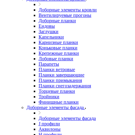
Доборные элементы кровли
Вентилируемые прогоны
Доборные планки
Ендовы
Заглушки
Капельники
Карнизные планки
Коньковые планки
Крепежные планки
Лобовые планки
Парапеты
Планки ветровые
Планки завершающие
Планки примыкания
Планки снегозадержания
Торцевые планки
Тройники
Финишные планки
Доборные элементы фасада
Доборные элементы фасада
J профили
Аквилоны
Н профили