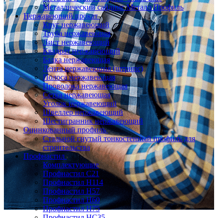
Металлический сайдинг Металл Профиль
Нержавеющий прокат
Круг нержавеющий
Труба нержавеющая
Лист нержавеющий
Квадрат нержавеющий
Балка нержавеющая
Лента нержавеющая (штрипс)
Полоса нержавеющая
Проволока нержавеющая
Сетка нержавеющая
Уголок нержавеющий
Швеллер нержавеющий
Шестигранник нержавеющий
Оцинкованный профиль
Стальной гнутый тонкостенный профиль для
строительства
Профнастил
Комплектующие
Профнастил C21
Профнастил Н114
Профнастил Н57
Профнастил Н60
Профнастил Н75
Профнастил НС35