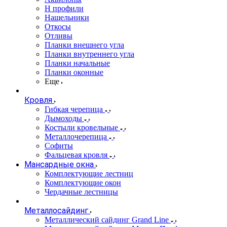
Н профили
Нащельники
Откосы
Отливы
Планки внешнего угла
Планки внутреннего угла
Планки начальные
Планки оконные
Еще
Кровля
Гибкая черепица
Дымоходы
Костыли кровельные
Металлочерепица
Софиты
Фальцевая кровля
Мансардные окна
Комплектующие лестниц
Комплектующие окон
Чердачные лестницы
Металлосайдинг
Металлический сайдинг Grand Line