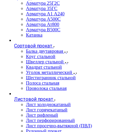
Арматура 25Г2С
Арматура 35ГС
Арматура А1 А240
Арматура А500С
Арматура Ат800
Арматура В500С
Катанка
Сортовой прокат
Балка двутавровая
Круг стальной
Швеллер стальной
Квадрат стальной
Уголок металлический
Шестигранник стальной
Полоса стальная
Проволока стальная
Листовой прокат
Лист холоднокатаный
Лист горячекатаный
Лист рифленый
Лист перфорированный
Лист просечно-вытяжной (ПВЛ)
Рулонный прокат