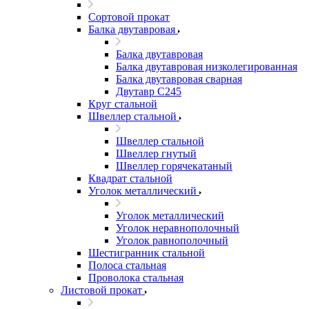
Сортовой прокат
Балка двутавровая
Балка двутавровая
Балка двутавровая низколегированная
Балка двутавровая сварная
Двутавр С245
Круг стальной
Швеллер стальной
Швеллер стальной
Швеллер гнутый
Швеллер горячекатаный
Квадрат стальной
Уголок металлический
Уголок металлический
Уголок неравнополочный
Уголок равнополочный
Шестигранник стальной
Полоса стальная
Проволока стальная
Листовой прокат