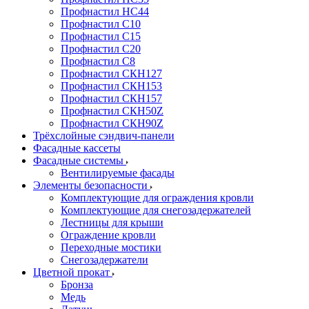
Профнастил НС44
Профнастил С10
Профнастил С15
Профнастил С20
Профнастил С8
Профнастил СКН127
Профнастил СКН153
Профнастил СКН157
Профнастил СКН50Z
Профнастил СКН90Z
Трёхслойные сэндвич-панели
Фасадные кассеты
Фасадные системы
Вентилируемые фасады
Элементы безопасности
Комплектующие для ограждения кровли
Комплектующие для снегозадержателей
Лестницы для крыши
Ограждение кровли
Переходные мостики
Снегозадержатели
Цветной прокат
Бронза
Медь