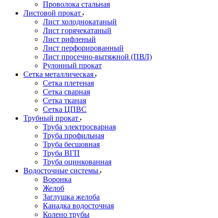
Проволока стальная
Листовой прокат
Лист холоднокатаный
Лист горячекатаный
Лист рифленый
Лист перфорированный
Лист просечно-вытяжной (ПВЛ)
Рулонный прокат
Сетка металлическая
Сетка плетеная
Сетка сварная
Сетка тканая
Сетка ЦПВС
Трубный прокат
Труба электросварная
Труба профильная
Труба бесшовная
Труба ВГП
Труба оцинкованная
Водосточные системы
Воронка
Желоб
Заглушка желоба
Канадка водосточная
Колено трубы