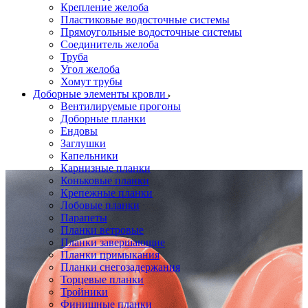
Крепление желоба
Пластиковые водосточные системы
Прямоугольные водосточные системы
Соединитель желоба
Труба
Угол желоба
Хомут трубы
Доборные элементы кровли
Вентилируемые прогоны
Доборные планки
Ендовы
Заглушки
Капельники
Карнизные планки
Коньковые планки
Крепежные планки
Лобовые планки
Парапеты
Планки ветровые
Планки завершающие
Планки примыкания
Планки снегозадержания
Торцевые планки
Тройники
Финишные планки