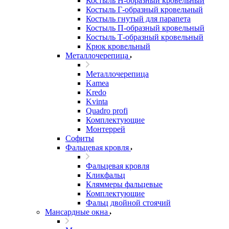
Костыль H-образный кровельный
Костыль Г-образный кровельный
Костыль гнутый для парапета
Костыль П-образный кровельный
Костыль Т-образный кровельный
Крюк кровельный
Металлочерепица
Металлочерепица
Kamea
Kredo
Kvinta
Quadro profi
Комплектующие
Монтеррей
Софиты
Фальцевая кровля
Фальцевая кровля
Кликфальц
Кляммеры фальцевые
Комплектующие
Фальц двойной стоячий
Мансардные окна