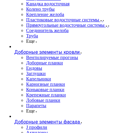
Канадка водосточная
Колено трубы
Крепление желоба
Пластиковые водосточные системы
Прямоугольные водосточные системы
Соединитель желоба
Труба
Еще
Доборные элементы кровли
Вентилируемые прогоны
Доборные планки
Ендовы
Заглушки
Капельники
Карнизные планки
Коньковые планки
Крепежные планки
Лобовые планки
Парапеты
Еще
Доборные элементы фасада
J профили
Аквилоны