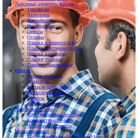
Доборные элементы фасада
J профили
Аквилоны
Н профили
Нащельники
Откосы
Отливы
Планки внешнего угла
Планки внутреннего угла
Планки начальные
Планки оконные
Планки стыковочные
Кровля
Гибкая черепица
Дымоходы
Костыли кровельные
Металлочерепица
Софиты
Фальцевая кровля
Мансардные окна
Комплектующие лестниц
Комплектующие окон
Чердачные лестницы
Металлосайдинг
Металлический сайдинг Grand Line