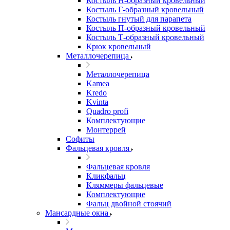
Костыль H-образный кровельный
Костыль Г-образный кровельный
Костыль гнутый для парапета
Костыль П-образный кровельный
Костыль Т-образный кровельный
Крюк кровельный
Металлочерепица
Металлочерепица
Kamea
Kredo
Kvinta
Quadro profi
Комплектующие
Монтеррей
Софиты
Фальцевая кровля
Фальцевая кровля
Кликфальц
Кляммеры фальцевые
Комплектующие
Фальц двойной стоячий
Мансардные окна