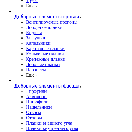
Труба
Еще
Доборные элементы кровли
Вентилируемые прогоны
Доборные планки
Ендовы
Заглушки
Капельники
Карнизные планки
Коньковые планки
Крепежные планки
Лобовые планки
Парапеты
Еще
Доборные элементы фасада
J профили
Аквилоны
Н профили
Нащельники
Откосы
Отливы
Планки внешнего угла
Планки внутреннего угла