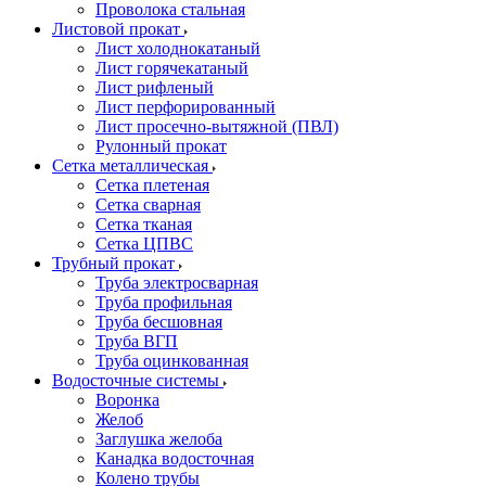
Проволока стальная
Листовой прокат
Лист холоднокатаный
Лист горячекатаный
Лист рифленый
Лист перфорированный
Лист просечно-вытяжной (ПВЛ)
Рулонный прокат
Сетка металлическая
Сетка плетеная
Сетка сварная
Сетка тканая
Сетка ЦПВС
Трубный прокат
Труба электросварная
Труба профильная
Труба бесшовная
Труба ВГП
Труба оцинкованная
Водосточные системы
Воронка
Желоб
Заглушка желоба
Канадка водосточная
Колено трубы