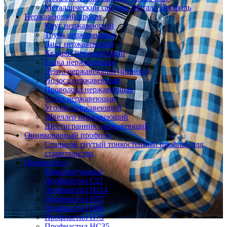
Металлический сайдинг Металл Профиль
Нержавеющий прокат
Круг нержавеющий
Труба нержавеющая
Лист нержавеющий
Квадрат нержавеющий
Балка нержавеющая
Лента нержавеющая (штрипс)
Полоса нержавеющая
Проволока нержавеющая
Сетка нержавеющая
Уголок нержавеющий
Швеллер нержавеющий
Шестигранник нержавеющий
Оцинкованный профиль
Стальной гнутый тонкостенный профиль для
строительства
Профнастил
Комплектующие
Профнастил C21
Профнастил Н114
Профнастил Н57
Профнастил Н60
Профнастил Н75
Профнастил НС35