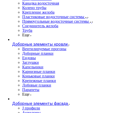
Канадка водосточная
Колено трубы
Крепление желоба
Пластиковые водосточные системы
Прямоугольные водосточные системы
Соединитель желоба
Труба
Еще
Доборные элементы кровли
Вентилируемые прогоны
Доборные планки
Ендовы
Заглушки
Капельники
Карнизные планки
Коньковые планки
Крепежные планки
Лобовые планки
Парапеты
Еще
Доборные элементы фасада
J профили
Аквилоны