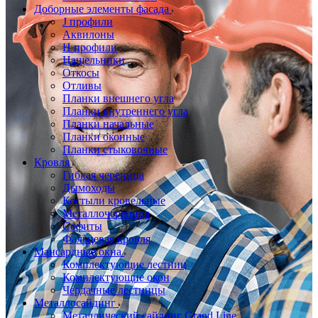
Доборные элементы фасада
J профили
Аквилоны
Н профили
Нащельники
Откосы
Отливы
Планки внешнего угла
Планки внутреннего угла
Планки начальные
Планки оконные
Планки стыковочные
Кровля
Гибкая черепица
Дымоходы
Костыли кровельные
Металлочерепица
Софиты
Фальцевая кровля
Мансардные окна
Комплектующие лестниц
Комплектующие окон
Чердачные лестницы
Металлосайдинг
Металлический сайдинг Grand Line