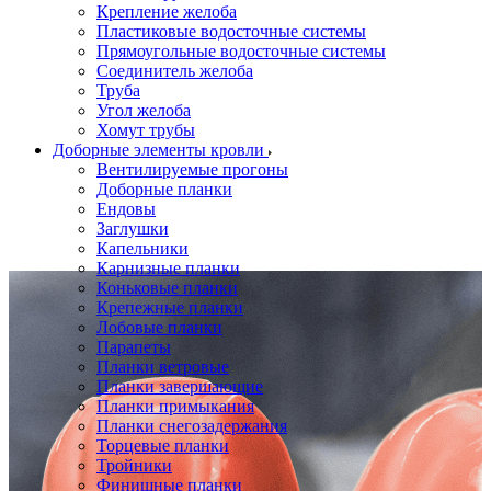
Крепление желоба
Пластиковые водосточные системы
Прямоугольные водосточные системы
Соединитель желоба
Труба
Угол желоба
Хомут трубы
Доборные элементы кровли
Вентилируемые прогоны
Доборные планки
Ендовы
Заглушки
Капельники
Карнизные планки
Коньковые планки
Крепежные планки
Лобовые планки
Парапеты
Планки ветровые
Планки завершающие
Планки примыкания
Планки снегозадержания
Торцевые планки
Тройники
Финишные планки