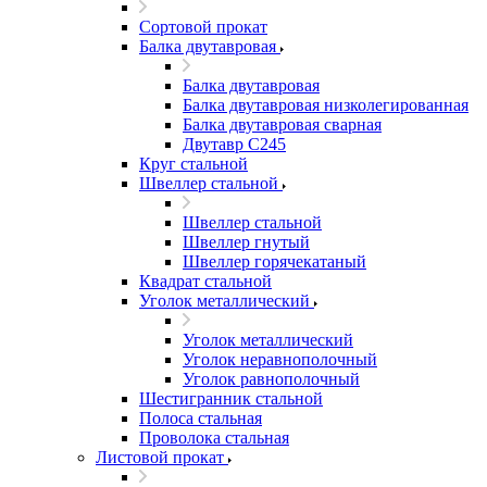
Сортовой прокат
Балка двутавровая
Балка двутавровая
Балка двутавровая низколегированная
Балка двутавровая сварная
Двутавр С245
Круг стальной
Швеллер стальной
Швеллер стальной
Швеллер гнутый
Швеллер горячекатаный
Квадрат стальной
Уголок металлический
Уголок металлический
Уголок неравнополочный
Уголок равнополочный
Шестигранник стальной
Полоса стальная
Проволока стальная
Листовой прокат