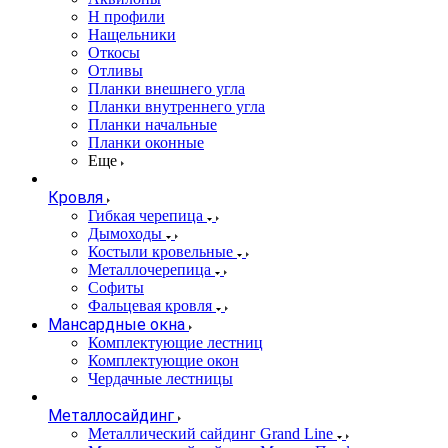
Н профили
Нащельники
Откосы
Отливы
Планки внешнего угла
Планки внутреннего угла
Планки начальные
Планки оконные
Еще
Кровля
Гибкая черепица
Дымоходы
Костыли кровельные
Металлочерепица
Софиты
Фальцевая кровля
Мансардные окна
Комплектующие лестниц
Комплектующие окон
Чердачные лестницы
Металлосайдинг
Металлический сайдинг Grand Line