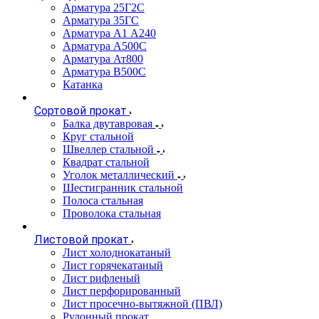
Арматура 25Г2С
Арматура 35ГС
Арматура А1 А240
Арматура А500С
Арматура Ат800
Арматура В500С
Катанка
Сортовой прокат
Балка двутавровая
Круг стальной
Швеллер стальной
Квадрат стальной
Уголок металлический
Шестигранник стальной
Полоса стальная
Проволока стальная
Листовой прокат
Лист холоднокатаный
Лист горячекатаный
Лист рифленый
Лист перфорированный
Лист просечно-вытяжной (ПВЛ)
Рулонный прокат