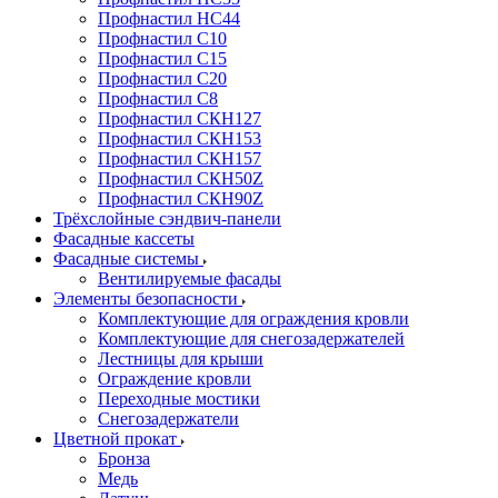
Профнастил НС44
Профнастил С10
Профнастил С15
Профнастил С20
Профнастил С8
Профнастил СКН127
Профнастил СКН153
Профнастил СКН157
Профнастил СКН50Z
Профнастил СКН90Z
Трёхслойные сэндвич-панели
Фасадные кассеты
Фасадные системы
Вентилируемые фасады
Элементы безопасности
Комплектующие для ограждения кровли
Комплектующие для снегозадержателей
Лестницы для крыши
Ограждение кровли
Переходные мостики
Снегозадержатели
Цветной прокат
Бронза
Медь