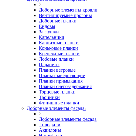
Доборные элементы кровли
Вентилируемые прогоны
Доборные планки
Ендовы
Заглушки
Капельники
Карнизные планки
Коньковые планки
Крепежные планки
Лобовые планки
Парапеты
Планки ветровые
Планки завершающие
Планки примыкания
Планки снегозадержания
Торцевые планки
Тройники
Финишные планки
Доборные элементы фасада
Доборные элементы фасада
J профили
Аквилоны
Н профили