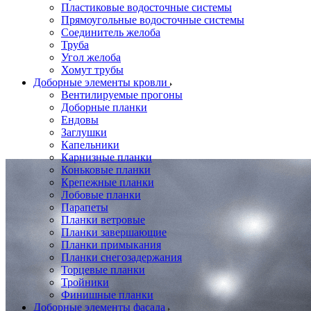
Пластиковые водосточные системы
Прямоугольные водосточные системы
Соединитель желоба
Труба
Угол желоба
Хомут трубы
Доборные элементы кровли
Вентилируемые прогоны
Доборные планки
Ендовы
Заглушки
Капельники
Карнизные планки
Коньковые планки
Крепежные планки
Лобовые планки
Парапеты
Планки ветровые
Планки завершающие
Планки примыкания
Планки снегозадержания
Торцевые планки
Тройники
Финишные планки
Доборные элементы фасада