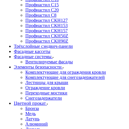
Профнастил С15
Профнастил С20
Профнастил С8
Профнастил СКН127
Профнастил СКН153
Профнастил СКН157
Профнастил СКН50Z
Профнастил СКН90Z
Трёхслойные сэндвич-панели
Фасадные кассеты
Фасадные системы
Вентилируемые фасады
Элементы безопасности
Комплектующие для ограждения кровли
Комплектующие для снегозадержателей
Лестницы для крыши
Ограждение кровли
Переходные мостики
Снегозадержатели
Цветной прокат
Бронза
Медь
Латунь
Алюминий