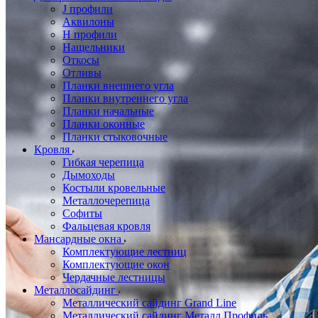
J профили
Аквилоны
Н профили
Нащельники
Откосы
Отливы
Планки внешнего угла
Планки внутреннего угла
Планки начальные
Планки оконные
Планки стыковочные
Кровля
Гибкая черепица
Дымоходы
Костыли кровельные
Металлочерепица
Софиты
Фальцевая кровля
Мансардные окна
Комплектующие лестниц
Комплектующие окон
Чердачные лестницы
Металлосайдинг
Металлический сайдинг Grand Line
Металлический сайдинг Металл Профиль