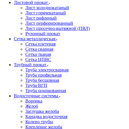
Листовой прокат
Лист холоднокатаный
Лист горячекатаный
Лист рифленый
Лист перфорированный
Лист просечно-вытяжной (ПВЛ)
Рулонный прокат
Сетка металлическая
Сетка плетеная
Сетка сварная
Сетка тканая
Сетка ЦПВС
Трубный прокат
Труба электросварная
Труба профильная
Труба бесшовная
Труба ВГП
Труба оцинкованная
Водосточные системы
Воронка
Желоб
Заглушка желоба
Канадка водосточная
Колено трубы
Крепление желоба