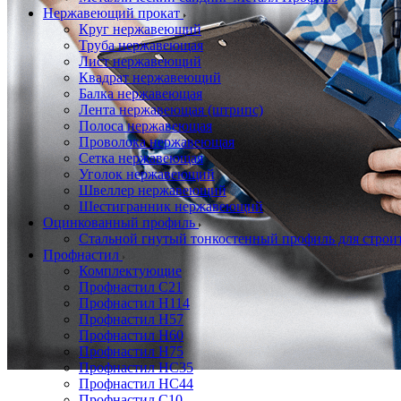
Нержавеющий прокат
Круг нержавеющий
Труба нержавеющая
Лист нержавеющий
Квадрат нержавеющий
Балка нержавеющая
Лента нержавеющая (штрипс)
Полоса нержавеющая
Проволока нержавеющая
Сетка нержавеющая
Уголок нержавеющий
Швеллер нержавеющий
Шестигранник нержавеющий
Оцинкованный профиль
Стальной гнутый тонкостенный профиль для строи
Профнастил
Комплектующие
Профнастил C21
Профнастил Н114
Профнастил Н57
Профнастил Н60
Профнастил Н75
Профнастил НС35
Профнастил НС44
Профнастил С10