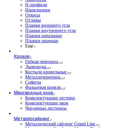
Н профили
Нащельники
Откосы
Отливы
Планки внешнего угла
Планки внутреннего угла
Планки начальные
Планки оконные
Еще
Кровля
Гибкая черепица
Дымоходы
Костыли кровельные
Металлочерепица
Софиты
Фальцевая кровля
Мансардные окна
Комплектующие лестниц
Комплектующие окон
Чердачные лестницы
Металлосайдинг
Металлический сайдинг Grand Line