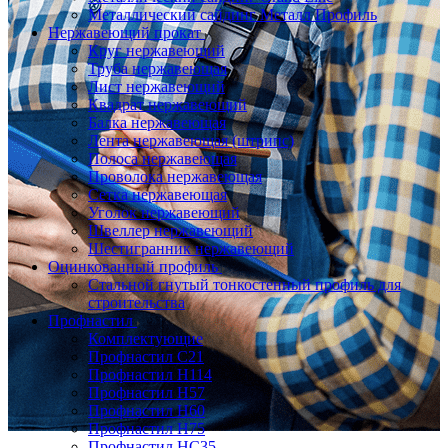
Металлический сайдинг Металл Профиль
Нержавеющий прокат
Круг нержавеющий
Труба нержавеющая
Лист нержавеющий
Квадрат нержавеющий
Балка нержавеющая
Лента нержавеющая (штрипс)
Полоса нержавеющая
Проволока нержавеющая
Сетка нержавеющая
Уголок нержавеющий
Швеллер нержавеющий
Шестигранник нержавеющий
Оцинкованный профиль
Стальной гнутый тонкостенный профиль для
строительства
Профнастил
Комплектующие
Профнастил C21
Профнастил Н114
Профнастил Н57
Профнастил Н60
Профнастил Н75
Профнастил НС35