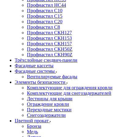
Профнастил НС44
Профнастил С10
Профнастил С15
Профнастил С20
Профнастил С8
Профнастил СКН127
Профнастил СКН153
Профнастил СКН157
Профнастил СКН50Z
Профнастил СКН90Z
Трёхслойные сэндвич-панели
Фасадные кассеты
Фасадные системы
Вентилируемые фасады
Элементы безопасности
Комплектующие для ограждения кровли
Комплектующие для снегозадержателей
Лестницы для крыши
Ограждение кровли
Переходные мостики
Снегозадержатели
Цветной прокат
Бронза
Медь