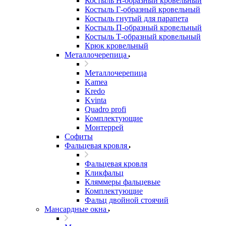
Костыль H-образный кровельный
Костыль Г-образный кровельный
Костыль гнутый для парапета
Костыль П-образный кровельный
Костыль Т-образный кровельный
Крюк кровельный
Металлочерепица
Металлочерепица
Kamea
Kredo
Kvinta
Quadro profi
Комплектующие
Монтеррей
Софиты
Фальцевая кровля
Фальцевая кровля
Кликфальц
Кляммеры фальцевые
Комплектующие
Фальц двойной стоячий
Мансардные окна