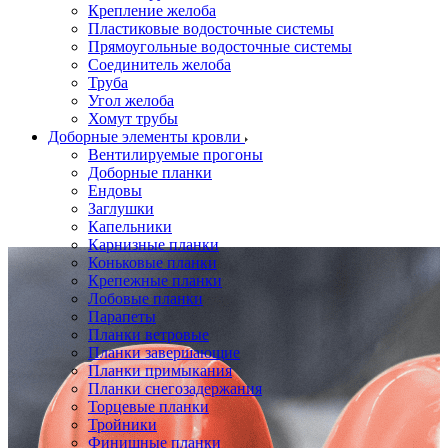
Крепление желоба
Пластиковые водосточные системы
Прямоугольные водосточные системы
Соединитель желоба
Труба
Угол желоба
Хомут трубы
Доборные элементы кровли
Вентилируемые прогоны
Доборные планки
Ендовы
Заглушки
Капельники
Карнизные планки
Коньковые планки
Крепежные планки
Лобовые планки
Парапеты
Планки ветровые
Планки завершающие
Планки примыкания
Планки снегозадержания
Торцевые планки
Тройники
Финишные планки