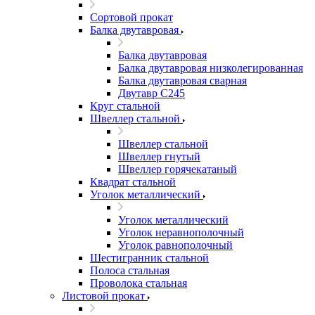
Сортовой прокат
Балка двутавровая
Балка двутавровая
Балка двутавровая низколегированная
Балка двутавровая сварная
Двутавр С245
Круг стальной
Швеллер стальной
Швеллер стальной
Швеллер гнутый
Швеллер горячекатаный
Квадрат стальной
Уголок металлический
Уголок металлический
Уголок неравнополочный
Уголок равнополочный
Шестигранник стальной
Полоса стальная
Проволока стальная
Листовой прокат