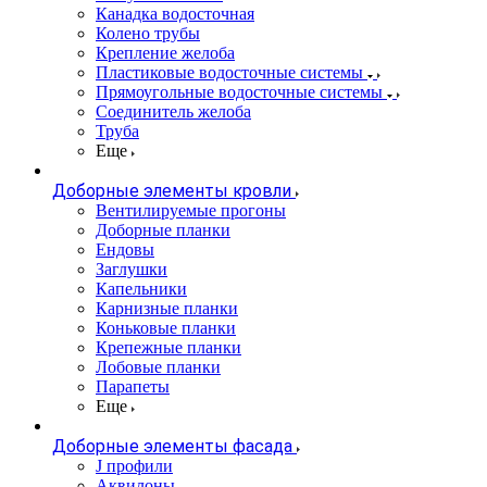
Канадка водосточная
Колено трубы
Крепление желоба
Пластиковые водосточные системы
Прямоугольные водосточные системы
Соединитель желоба
Труба
Еще
Доборные элементы кровли
Вентилируемые прогоны
Доборные планки
Ендовы
Заглушки
Капельники
Карнизные планки
Коньковые планки
Крепежные планки
Лобовые планки
Парапеты
Еще
Доборные элементы фасада
J профили
Аквилоны