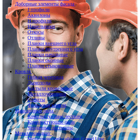
Доборные элементы фасада
J профили
Аквилоны
Н профили
Нащельники
Откосы
Отливы
Планки внешнего угла
Планки внутреннего угла
Планки начальные
Планки оконные
Планки стыковочные
Кровля
Гибкая черепица
Дымоходы
Костыли кровельные
Металлочерепица
Софиты
Фальцевая кровля
Мансардные окна
Комплектующие лестниц
Комплектующие окон
Чердачные лестницы
Металлосайдинг
Металлический сайдинг Grand Line