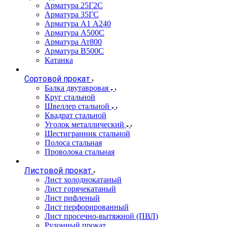
Арматура 25Г2С
Арматура 35ГС
Арматура А1 А240
Арматура А500С
Арматура Ат800
Арматура В500С
Катанка
Сортовой прокат
Балка двутавровая
Круг стальной
Швеллер стальной
Квадрат стальной
Уголок металлический
Шестигранник стальной
Полоса стальная
Проволока стальная
Листовой прокат
Лист холоднокатаный
Лист горячекатаный
Лист рифленый
Лист перфорированный
Лист просечно-вытяжной (ПВЛ)
Рулонный прокат