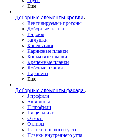
Труба
Еще
Доборные элементы кровли
Вентилируемые прогоны
Доборные планки
Ендовы
Заглушки
Капельники
Карнизные планки
Коньковые планки
Крепежные планки
Лобовые планки
Парапеты
Еще
Доборные элементы фасада
J профили
Аквилоны
Н профили
Нащельники
Откосы
Отливы
Планки внешнего угла
Планки внутреннего угла