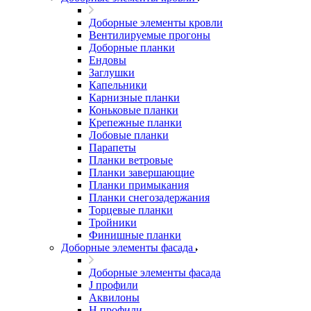
Доборные элементы кровли
Вентилируемые прогоны
Доборные планки
Ендовы
Заглушки
Капельники
Карнизные планки
Коньковые планки
Крепежные планки
Лобовые планки
Парапеты
Планки ветровые
Планки завершающие
Планки примыкания
Планки снегозадержания
Торцевые планки
Тройники
Финишные планки
Доборные элементы фасада
Доборные элементы фасада
J профили
Аквилоны
Н профили