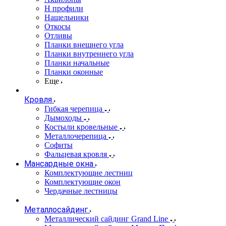
Н профили
Нащельники
Откосы
Отливы
Планки внешнего угла
Планки внутреннего угла
Планки начальные
Планки оконные
Еще
Кровля
Гибкая черепица
Дымоходы
Костыли кровельные
Металлочерепица
Софиты
Фальцевая кровля
Мансардные окна
Комплектующие лестниц
Комплектующие окон
Чердачные лестницы
Металлосайдинг
Металлический сайдинг Grand Line