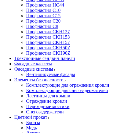
Профнастил НС44
Профнастил С10
Профнастил С15
Профнастил С20
Профнастил С8
Профнастил СКН127
Профнастил СКН153
Профнастил СКН157
Профнастил СКН50Z
Профнастил СКН90Z
Трёхслойные сэндвич-панели
Фасадные кассеты
Фасадные системы
Вентилируемые фасады
Элементы безопасности
Комплектующие для ограждения кровли
Комплектующие для снегозадержателей
Лестницы для крыши
Ограждение кровли
Переходные мостики
Снегозадержатели
Цветной прокат
Бронза
Медь