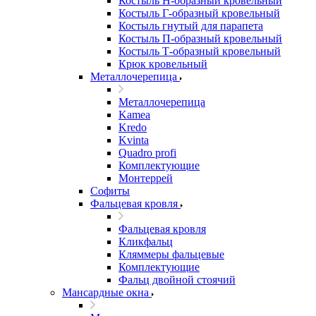
Костыль H-образный кровельный
Костыль Г-образный кровельный
Костыль гнутый для парапета
Костыль П-образный кровельный
Костыль Т-образный кровельный
Крюк кровельный
Металлочерепица
Металлочерепица
Kamea
Kredo
Kvinta
Quadro profi
Комплектующие
Монтеррей
Софиты
Фальцевая кровля
Фальцевая кровля
Кликфальц
Кляммеры фальцевые
Комплектующие
Фальц двойной стоячий
Мансардные окна