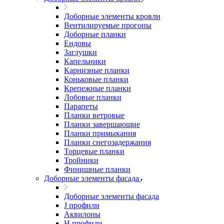
Доборные элементы кровли
Вентилируемые прогоны
Доборные планки
Ендовы
Заглушки
Капельники
Карнизные планки
Коньковые планки
Крепежные планки
Лобовые планки
Парапеты
Планки ветровые
Планки завершающие
Планки примыкания
Планки снегозадержания
Торцевые планки
Тройники
Финишные планки
Доборные элементы фасада
Доборные элементы фасада
J профили
Аквилоны
Н профили