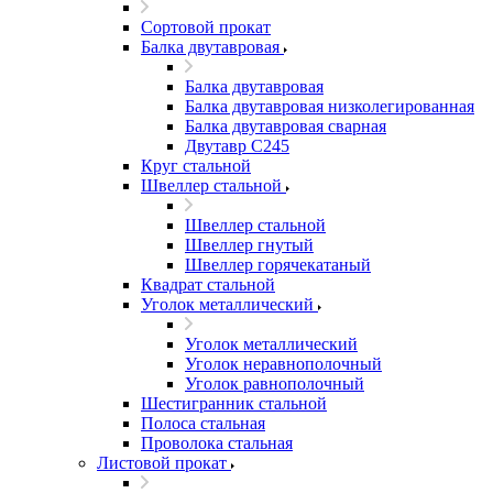
Сортовой прокат
Балка двутавровая
Балка двутавровая
Балка двутавровая низколегированная
Балка двутавровая сварная
Двутавр С245
Круг стальной
Швеллер стальной
Швеллер стальной
Швеллер гнутый
Швеллер горячекатаный
Квадрат стальной
Уголок металлический
Уголок металлический
Уголок неравнополочный
Уголок равнополочный
Шестигранник стальной
Полоса стальная
Проволока стальная
Листовой прокат