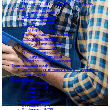
Металлический сайдинг Металл Профиль
Нержавеющий прокат
Круг нержавеющий
Труба нержавеющая
Лист нержавеющий
Квадрат нержавеющий
Балка нержавеющая
Лента нержавеющая (штрипс)
Полоса нержавеющая
Проволока нержавеющая
Сетка нержавеющая
Уголок нержавеющий
Швеллер нержавеющий
Шестигранник нержавеющий
Оцинкованный профиль
Стальной гнутый тонкостенный профиль для
строительства
Профнастил
Комплектующие
Профнастил C21
Профнастил Н114
Профнастил Н57
Профнастил Н60
Профнастил Н75
Профнастил НС35