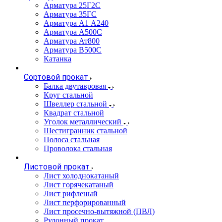
Арматура 25Г2С
Арматура 35ГС
Арматура А1 А240
Арматура А500С
Арматура Ат800
Арматура В500С
Катанка
Сортовой прокат
Балка двутавровая
Круг стальной
Швеллер стальной
Квадрат стальной
Уголок металлический
Шестигранник стальной
Полоса стальная
Проволока стальная
Листовой прокат
Лист холоднокатаный
Лист горячекатаный
Лист рифленый
Лист перфорированный
Лист просечно-вытяжной (ПВЛ)
Рулонный прокат