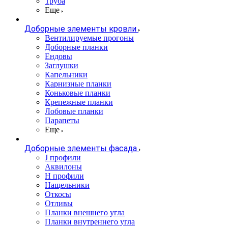
Труба
Еще
Доборные элементы кровли
Вентилируемые прогоны
Доборные планки
Ендовы
Заглушки
Капельники
Карнизные планки
Коньковые планки
Крепежные планки
Лобовые планки
Парапеты
Еще
Доборные элементы фасада
J профили
Аквилоны
Н профили
Нащельники
Откосы
Отливы
Планки внешнего угла
Планки внутреннего угла