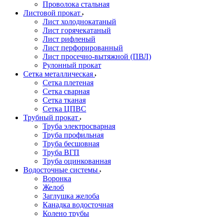
Проволока стальная
Листовой прокат
Лист холоднокатаный
Лист горячекатаный
Лист рифленый
Лист перфорированный
Лист просечно-вытяжной (ПВЛ)
Рулонный прокат
Сетка металлическая
Сетка плетеная
Сетка сварная
Сетка тканая
Сетка ЦПВС
Трубный прокат
Труба электросварная
Труба профильная
Труба бесшовная
Труба ВГП
Труба оцинкованная
Водосточные системы
Воронка
Желоб
Заглушка желоба
Канадка водосточная
Колено трубы