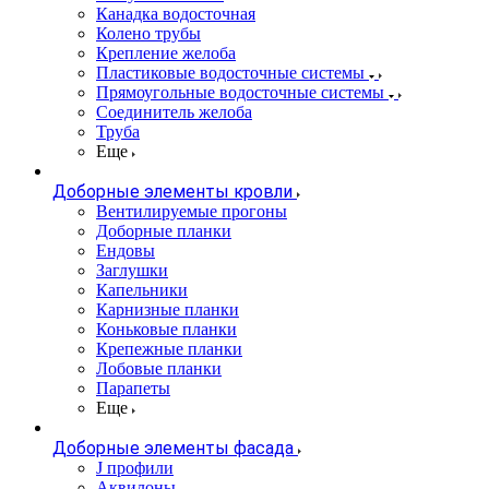
Канадка водосточная
Колено трубы
Крепление желоба
Пластиковые водосточные системы
Прямоугольные водосточные системы
Соединитель желоба
Труба
Еще
Доборные элементы кровли
Вентилируемые прогоны
Доборные планки
Ендовы
Заглушки
Капельники
Карнизные планки
Коньковые планки
Крепежные планки
Лобовые планки
Парапеты
Еще
Доборные элементы фасада
J профили
Аквилоны