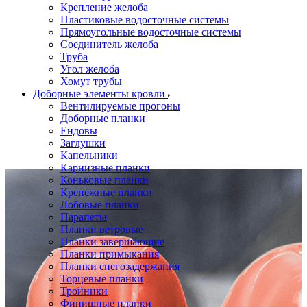
Крепление желоба
Пластиковые водосточные системы
Прямоугольные водосточные системы
Соединитель желоба
Труба
Угол желоба
Хомут трубы
Доборные элементы кровли
Вентилируемые прогоны
Доборные планки
Ендовы
Заглушки
Капельники
Карнизные планки
Коньковые планки
Крепежные планки
Лобовые планки
Парапеты
Планки ветровые
Планки завершающие
Планки примыкания
Планки снегозадержания
Торцевые планки
Тройники
Финишные планки