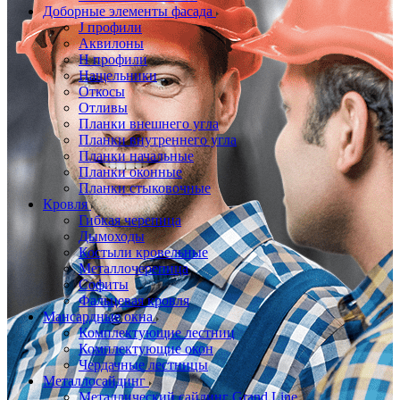
Доборные элементы фасада
J профили
Аквилоны
Н профили
Нащельники
Откосы
Отливы
Планки внешнего угла
Планки внутреннего угла
Планки начальные
Планки оконные
Планки стыковочные
Кровля
Гибкая черепица
Дымоходы
Костыли кровельные
Металлочерепица
Софиты
Фальцевая кровля
Мансардные окна
Комплектующие лестниц
Комплектующие окон
Чердачные лестницы
Металлосайдинг
Металлический сайдинг Grand Line