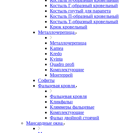
Костыль H-образный кровельный
Костыль Г-образный кровельный
Костыль гнутый для парапета
Костыль П-образный кровельный
Костыль Т-образный кровельный
Крюк кровельный
Металлочерепица
Металлочерепица
Kamea
Kredo
Kvinta
Quadro profi
Комплектующие
Монтеррей
Софиты
Фальцевая кровля
Фальцевая кровля
Кликфальц
Кляммеры фальцевые
Комплектующие
Фальц двойной стоячий
Мансардные окна