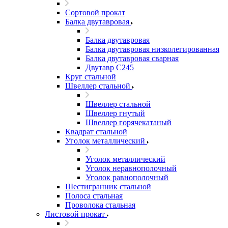
Сортовой прокат
Балка двутавровая
Балка двутавровая
Балка двутавровая низколегированная
Балка двутавровая сварная
Двутавр С245
Круг стальной
Швеллер стальной
Швеллер стальной
Швеллер гнутый
Швеллер горячекатаный
Квадрат стальной
Уголок металлический
Уголок металлический
Уголок неравнополочный
Уголок равнополочный
Шестигранник стальной
Полоса стальная
Проволока стальная
Листовой прокат