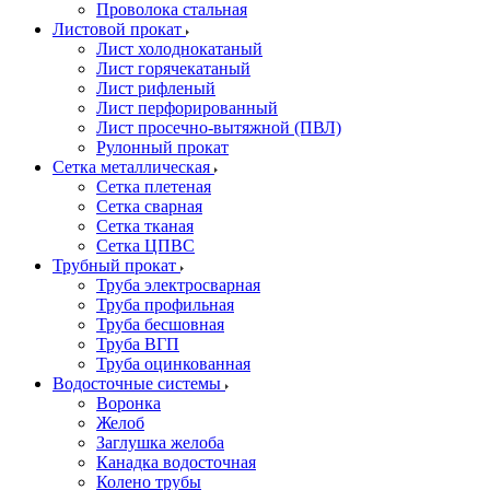
Проволока стальная
Листовой прокат
Лист холоднокатаный
Лист горячекатаный
Лист рифленый
Лист перфорированный
Лист просечно-вытяжной (ПВЛ)
Рулонный прокат
Сетка металлическая
Сетка плетеная
Сетка сварная
Сетка тканая
Сетка ЦПВС
Трубный прокат
Труба электросварная
Труба профильная
Труба бесшовная
Труба ВГП
Труба оцинкованная
Водосточные системы
Воронка
Желоб
Заглушка желоба
Канадка водосточная
Колено трубы