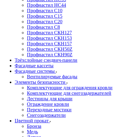
Профнастил НС44
Профнастил С10
Профнастил С15
Профнастил С20
Профнастил С8
Профнастил СКН127
Профнастил СКН153
Профнастил СКН157
Профнастил СКН50Z
Профнастил СКН90Z
Трёхслойные сэндвич-панели
Фасадные кассеты
Фасадные системы
Вентилируемые фасады
Элементы безопасности
Комплектующие для ограждения кровли
Комплектующие для снегозадержателей
Лестницы для крыши
Ограждение кровли
Переходные мостики
Снегозадержатели
Цветной прокат
Бронза
Медь