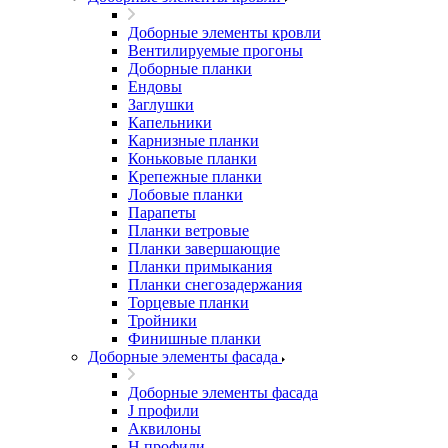
Доборные элементы кровли
Вентилируемые прогоны
Доборные планки
Ендовы
Заглушки
Капельники
Карнизные планки
Коньковые планки
Крепежные планки
Лобовые планки
Парапеты
Планки ветровые
Планки завершающие
Планки примыкания
Планки снегозадержания
Торцевые планки
Тройники
Финишные планки
Доборные элементы фасада
Доборные элементы фасада
J профили
Аквилоны
Н профили