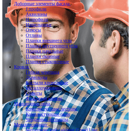
Доборные элементы фасада
J профили
Аквилоны
Н профили
Нащельники
Откосы
Отливы
Планки внешнего угла
Планки внутреннего угла
Планки начальные
Планки оконные
Планки стыковочные
Кровля
Гибкая черепица
Дымоходы
Костыли кровельные
Металлочерепица
Софиты
Фальцевая кровля
Мансардные окна
Комплектующие лестниц
Комплектующие окон
Чердачные лестницы
Металлосайдинг
Металлический сайдинг Grand Line