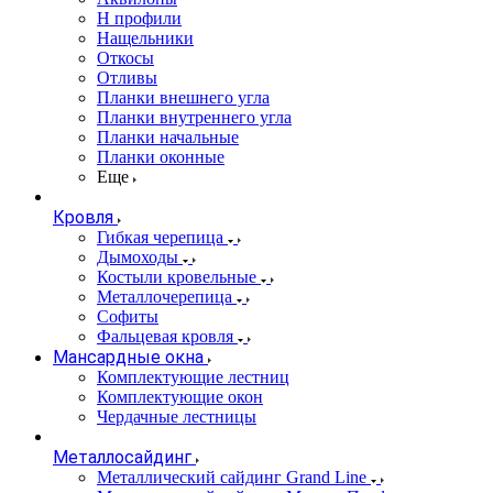
Н профили
Нащельники
Откосы
Отливы
Планки внешнего угла
Планки внутреннего угла
Планки начальные
Планки оконные
Еще
Кровля
Гибкая черепица
Дымоходы
Костыли кровельные
Металлочерепица
Софиты
Фальцевая кровля
Мансардные окна
Комплектующие лестниц
Комплектующие окон
Чердачные лестницы
Металлосайдинг
Металлический сайдинг Grand Line