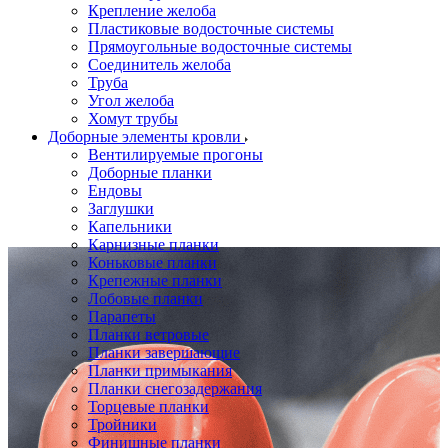
Крепление желоба
Пластиковые водосточные системы
Прямоугольные водосточные системы
Соединитель желоба
Труба
Угол желоба
Хомут трубы
Доборные элементы кровли
Вентилируемые прогоны
Доборные планки
Ендовы
Заглушки
Капельники
Карнизные планки
Коньковые планки
Крепежные планки
Лобовые планки
Парапеты
Планки ветровые
Планки завершающие
Планки примыкания
Планки снегозадержания
Торцевые планки
Тройники
Финишные планки