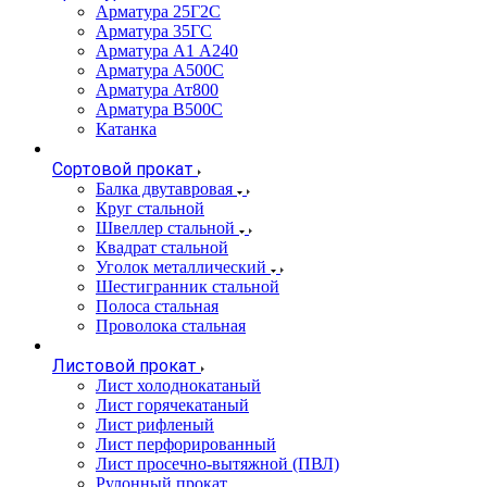
Арматура 25Г2С
Арматура 35ГС
Арматура А1 А240
Арматура А500С
Арматура Ат800
Арматура В500С
Катанка
Сортовой прокат
Балка двутавровая
Круг стальной
Швеллер стальной
Квадрат стальной
Уголок металлический
Шестигранник стальной
Полоса стальная
Проволока стальная
Листовой прокат
Лист холоднокатаный
Лист горячекатаный
Лист рифленый
Лист перфорированный
Лист просечно-вытяжной (ПВЛ)
Рулонный прокат