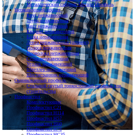
Металлический сайдинг Металл Профиль
Нержавеющий прокат
Круг нержавеющий
Труба нержавеющая
Лист нержавеющий
Квадрат нержавеющий
Балка нержавеющая
Лента нержавеющая (штрипс)
Полоса нержавеющая
Проволока нержавеющая
Сетка нержавеющая
Уголок нержавеющий
Швеллер нержавеющий
Шестигранник нержавеющий
Оцинкованный профиль
Стальной гнутый тонкостенный профиль для
строительства
Профнастил
Комплектующие
Профнастил C21
Профнастил Н114
Профнастил Н57
Профнастил Н60
Профнастил Н75
Профнастил НС35