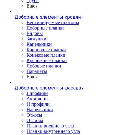
Труба
Еще
Доборные элементы кровли
Вентилируемые прогоны
Доборные планки
Ендовы
Заглушки
Капельники
Карнизные планки
Коньковые планки
Крепежные планки
Лобовые планки
Парапеты
Еще
Доборные элементы фасада
J профили
Аквилоны
Н профили
Нащельники
Откосы
Отливы
Планки внешнего угла
Планки внутреннего угла