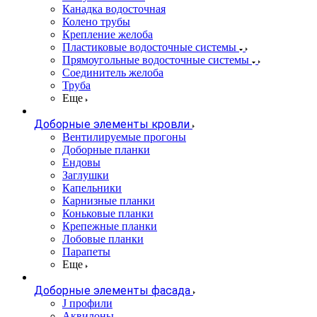
Канадка водосточная
Колено трубы
Крепление желоба
Пластиковые водосточные системы
Прямоугольные водосточные системы
Соединитель желоба
Труба
Еще
Доборные элементы кровли
Вентилируемые прогоны
Доборные планки
Ендовы
Заглушки
Капельники
Карнизные планки
Коньковые планки
Крепежные планки
Лобовые планки
Парапеты
Еще
Доборные элементы фасада
J профили
Аквилоны