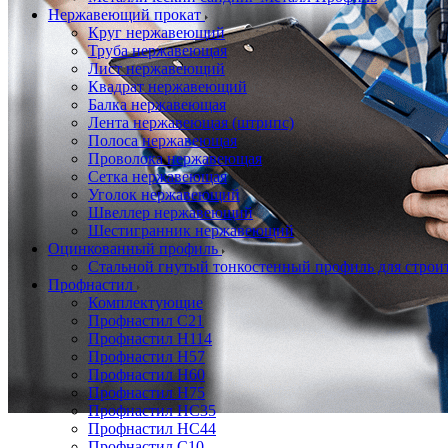
Нержавеющий прокат
Круг нержавеющий
Труба нержавеющая
Лист нержавеющий
Квадрат нержавеющий
Балка нержавеющая
Лента нержавеющая (штрипс)
Полоса нержавеющая
Проволока нержавеющая
Сетка нержавеющая
Уголок нержавеющий
Швеллер нержавеющий
Шестигранник нержавеющий
Оцинкованный профиль
Стальной гнутый тонкостенный профиль для строи
Профнастил
Комплектующие
Профнастил C21
Профнастил Н114
Профнастил Н57
Профнастил Н60
Профнастил Н75
Профнастил НС35
Профнастил НС44
Профнастил С10