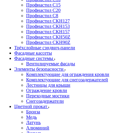
Профнастил С15
Профнастил С20
Профнастил С8
Профнастил СКН127
Профнастил СКН153
Профнастил СКН157
Профнастил СКН50Z
Профнастил СКН90Z
Трёхслойные сэндвич-панели
Фасадные кассеты
Фасадные системы
Вентилируемые фасады
Элементы безопасности
Комплектующие для ограждения кровли
Комплектующие для снегозадержателей
Лестницы для крыши
Ограждение кровли
Переходные мостики
Снегозадержатели
Цветной прокат
Бронза
Медь
Латунь
Алюминий