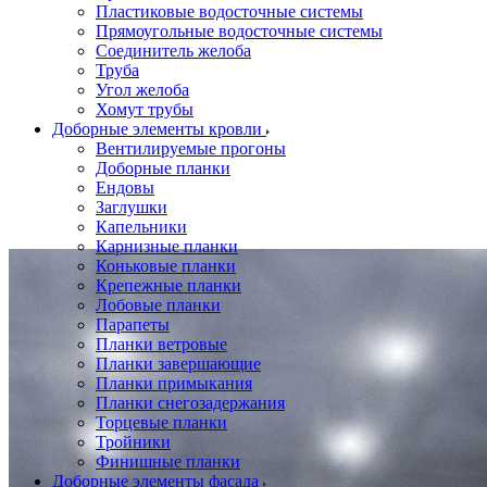
Пластиковые водосточные системы
Прямоугольные водосточные системы
Соединитель желоба
Труба
Угол желоба
Хомут трубы
Доборные элементы кровли
Вентилируемые прогоны
Доборные планки
Ендовы
Заглушки
Капельники
Карнизные планки
Коньковые планки
Крепежные планки
Лобовые планки
Парапеты
Планки ветровые
Планки завершающие
Планки примыкания
Планки снегозадержания
Торцевые планки
Тройники
Финишные планки
Доборные элементы фасада