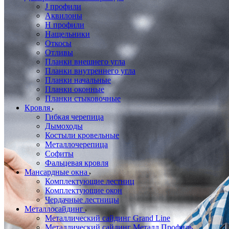
J профили
Аквилоны
Н профили
Нащельники
Откосы
Отливы
Планки внешнего угла
Планки внутреннего угла
Планки начальные
Планки оконные
Планки стыковочные
Кровля
Гибкая черепица
Дымоходы
Костыли кровельные
Металлочерепица
Софиты
Фальцевая кровля
Мансардные окна
Комплектующие лестниц
Комплектующие окон
Чердачные лестницы
Металлосайдинг
Металлический сайдинг Grand Line
Металлический сайдинг Металл Профиль