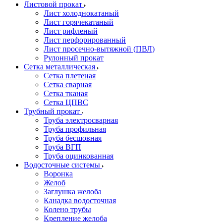
Листовой прокат
Лист холоднокатаный
Лист горячекатаный
Лист рифленый
Лист перфорированный
Лист просечно-вытяжной (ПВЛ)
Рулонный прокат
Сетка металлическая
Сетка плетеная
Сетка сварная
Сетка тканая
Сетка ЦПВС
Трубный прокат
Труба электросварная
Труба профильная
Труба бесшовная
Труба ВГП
Труба оцинкованная
Водосточные системы
Воронка
Желоб
Заглушка желоба
Канадка водосточная
Колено трубы
Крепление желоба