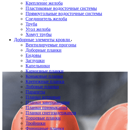
Крепление желоба
Пластиковые водосточные системы
Прямоугольные водосточные системы
Соединитель желоба
Труба
Угол желоба
Хомут трубы
Доборные элементы кровли
Вентилируемые прогоны
Доборные планки
Ендовы
Заглушки
Капельники
Карнизные планки
Коньковые планки
Крепежные планки
Лобовые планки
Парапеты
Планки ветровые
Планки завершающие
Планки примыкания
Планки снегозадержания
Торцевые планки
Тройники
Финишные планки