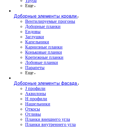
Труба
Еще
Доборные элементы кровли
Вентилируемые прогоны
Доборные планки
Ендовы
Заглушки
Капельники
Карнизные планки
Коньковые планки
Крепежные планки
Лобовые планки
Парапеты
Еще
Доборные элементы фасада
J профили
Аквилоны
Н профили
Нащельники
Откосы
Отливы
Планки внешнего угла
Планки внутреннего угла