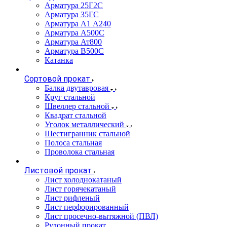
Арматура 25Г2С
Арматура 35ГС
Арматура А1 А240
Арматура А500С
Арматура Ат800
Арматура В500С
Катанка
Сортовой прокат
Балка двутавровая
Круг стальной
Швеллер стальной
Квадрат стальной
Уголок металлический
Шестигранник стальной
Полоса стальная
Проволока стальная
Листовой прокат
Лист холоднокатаный
Лист горячекатаный
Лист рифленый
Лист перфорированный
Лист просечно-вытяжной (ПВЛ)
Рулонный прокат