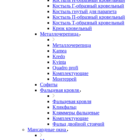
Костыль H-образный кровельный
Костыль Г-образный кровельный
Костыль гнутый для парапета
Костыль П-образный кровельный
Костыль Т-образный кровельный
Крюк кровельный
Металлочерепица
Металлочерепица
Kamea
Kredo
Kvinta
Quadro profi
Комплектующие
Монтеррей
Софиты
Фальцевая кровля
Фальцевая кровля
Кликфальц
Кляммеры фальцевые
Комплектующие
Фальц двойной стоячий
Мансардные окна