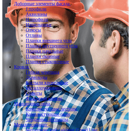
Доборные элементы фасада
J профили
Аквилоны
Н профили
Нащельники
Откосы
Отливы
Планки внешнего угла
Планки внутреннего угла
Планки начальные
Планки оконные
Планки стыковочные
Кровля
Гибкая черепица
Дымоходы
Костыли кровельные
Металлочерепица
Софиты
Фальцевая кровля
Мансардные окна
Комплектующие лестниц
Комплектующие окон
Чердачные лестницы
Металлосайдинг
Металлический сайдинг Grand Line