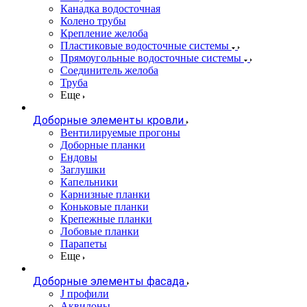
Канадка водосточная
Колено трубы
Крепление желоба
Пластиковые водосточные системы
Прямоугольные водосточные системы
Соединитель желоба
Труба
Еще
Доборные элементы кровли
Вентилируемые прогоны
Доборные планки
Ендовы
Заглушки
Капельники
Карнизные планки
Коньковые планки
Крепежные планки
Лобовые планки
Парапеты
Еще
Доборные элементы фасада
J профили
Аквилоны