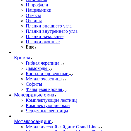
Н профили
Нащельники
Откосы
Отливы
Планки внешнего угла
Планки внутреннего угла
Планки начальные
Планки оконные
Еще
Кровля
Гибкая черепица
Дымоходы
Костыли кровельные
Металлочерепица
Софиты
Фальцевая кровля
Мансардные окна
Комплектующие лестниц
Комплектующие окон
Чердачные лестницы
Металлосайдинг
Металлический сайдинг Grand Line