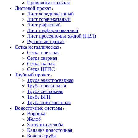
Проволока стальная
Листовой прокат
Лист холоднокатаный
Лист горячекатаный
Лист рифленый
Лист перфорированный
Лист просечно-вытяжной (ПВЛ)
Рулонный прокат
Сетка металлическая
Сетка плетеная
Сетка сварная
Сетка тканая
Сетка ЦПВС
Трубный прокат
Труба электросварная
Труба профильная
Труба бесшовная
Труба ВГП
Труба оцинкованная
Водосточные системы
Воронка
Желоб
Заглушка желоба
Канадка водосточная
Колено трубы