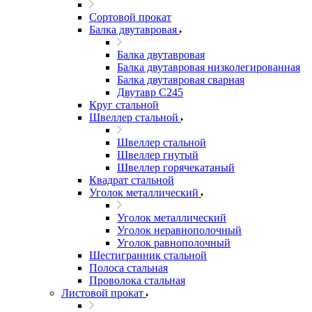
Сортовой прокат
Балка двутавровая
Балка двутавровая
Балка двутавровая низколегированная
Балка двутавровая сварная
Двутавр С245
Круг стальной
Швеллер стальной
Швеллер стальной
Швеллер гнутый
Швеллер горячекатаный
Квадрат стальной
Уголок металлический
Уголок металлический
Уголок неравнополочный
Уголок равнополочный
Шестигранник стальной
Полоса стальная
Проволока стальная
Листовой прокат