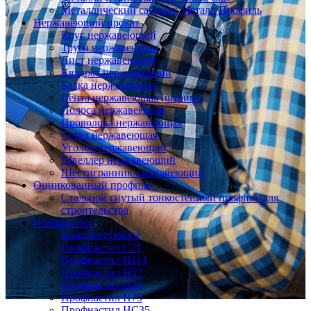
Металлический сайдинг Металл Профиль
Нержавеющий прокат
Круг нержавеющий
Труба нержавеющая
Лист нержавеющий
Квадрат нержавеющий
Балка нержавеющая
Лента нержавеющая (штрипс)
Полоса нержавеющая
Проволока нержавеющая
Сетка нержавеющая
Уголок нержавеющий
Швеллер нержавеющий
Шестигранник нержавеющий
Оцинкованный профиль
Стальной гнутый тонкостенный профиль для
строительства
Профнастил
Комплектующие
Профнастил C21
Профнастил Н114
Профнастил Н57
Профнастил Н60
Профнастил Н75
Профнастил НС35