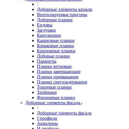
Доборные элементы кровли
Вентилируемые прогоны
Доборные планки
Ендовы
Заглушки
Капельники
Карнизные планки
Коньковые планки
Крепежные планки
Лобовые планки
Парапеты
Планки ветровые
Планки завершающие
Планки примыкания
Планки снегозадержания
Торцевые планки
Тройники
Финишные планки
Доборные элементы фасада
Доборные элементы фасада
J профили
Аквилоны
Н профили