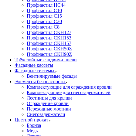
Профнастил НС44
Профнастил С10
Профнастил С15
Профнастил С20
Профнастил С8
Профнастил СКН127
Профнастил СКН153
Профнастил СКН157
Профнастил СКН50Z
Профнастил СКН90Z
Трёхслойные сэндвич-панели
Фасадные кассеты
Фасадные системы
Вентилируемые фасады
Элементы безопасности
Комплектующие для ограждения кровли
Комплектующие для снегозадержателей
Лестницы для крыши
Ограждение кровли
Переходные мостики
Снегозадержатели
Цветной прокат
Бронза
Медь