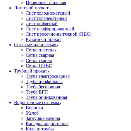
Проволока стальная
Листовой прокат
Лист холоднокатаный
Лист горячекатаный
Лист рифленый
Лист перфорированный
Лист просечно-вытяжной (ПВЛ)
Рулонный прокат
Сетка металлическая
Сетка плетеная
Сетка сварная
Сетка тканая
Сетка ЦПВС
Трубный прокат
Труба электросварная
Труба профильная
Труба бесшовная
Труба ВГП
Труба оцинкованная
Водосточные системы
Воронка
Желоб
Заглушка желоба
Канадка водосточная
Колено трубы