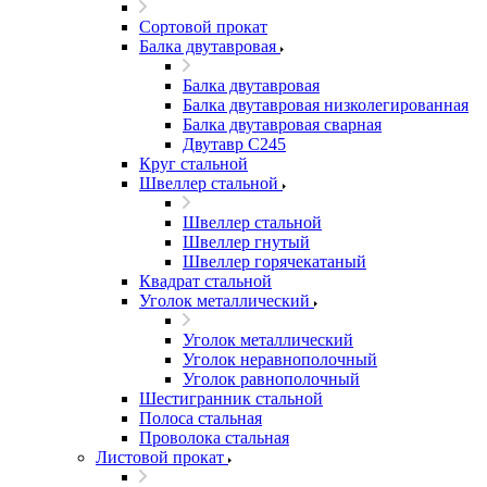
Сортовой прокат
Балка двутавровая
Балка двутавровая
Балка двутавровая низколегированная
Балка двутавровая сварная
Двутавр С245
Круг стальной
Швеллер стальной
Швеллер стальной
Швеллер гнутый
Швеллер горячекатаный
Квадрат стальной
Уголок металлический
Уголок металлический
Уголок неравнополочный
Уголок равнополочный
Шестигранник стальной
Полоса стальная
Проволока стальная
Листовой прокат