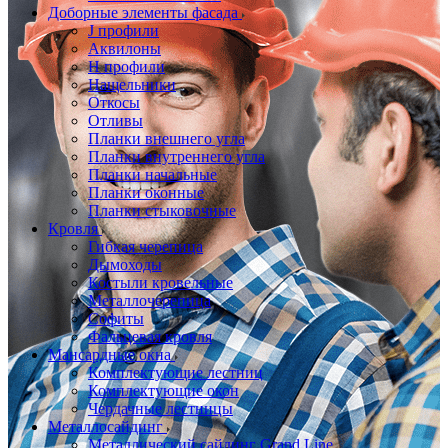
Доборные элементы фасада
J профили
Аквилоны
Н профили
Нащельники
Откосы
Отливы
Планки внешнего угла
Планки внутреннего угла
Планки начальные
Планки оконные
Планки стыковочные
Кровля
Гибкая черепица
Дымоходы
Костыли кровельные
Металлочерепица
Софиты
Фальцевая кровля
Мансардные окна
Комплектующие лестниц
Комплектующие окон
Чердачные лестницы
Металлосайдинг
Металлический сайдинг Grand Line