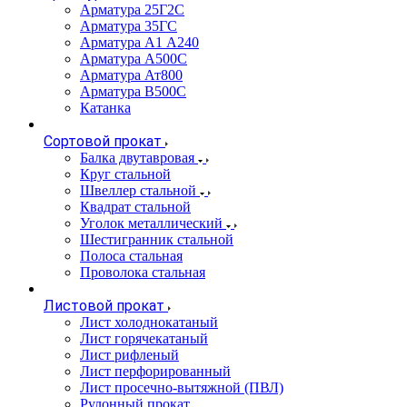
Арматура 25Г2С
Арматура 35ГС
Арматура А1 А240
Арматура А500С
Арматура Ат800
Арматура В500С
Катанка
Сортовой прокат
Балка двутавровая
Круг стальной
Швеллер стальной
Квадрат стальной
Уголок металлический
Шестигранник стальной
Полоса стальная
Проволока стальная
Листовой прокат
Лист холоднокатаный
Лист горячекатаный
Лист рифленый
Лист перфорированный
Лист просечно-вытяжной (ПВЛ)
Рулонный прокат