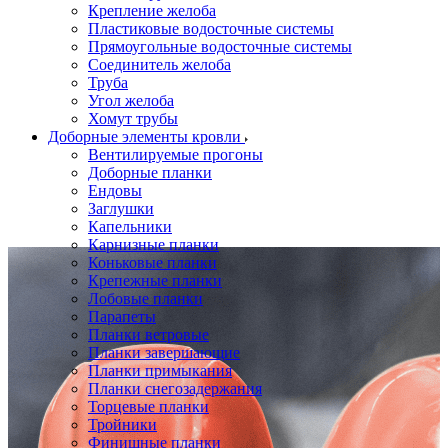
Крепление желоба
Пластиковые водосточные системы
Прямоугольные водосточные системы
Соединитель желоба
Труба
Угол желоба
Хомут трубы
Доборные элементы кровли
Вентилируемые прогоны
Доборные планки
Ендовы
Заглушки
Капельники
Карнизные планки
Коньковые планки
Крепежные планки
Лобовые планки
Парапеты
Планки ветровые
Планки завершающие
Планки примыкания
Планки снегозадержания
Торцевые планки
Тройники
Финишные планки