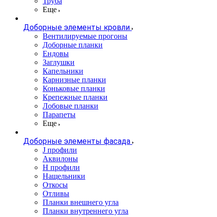
Труба
Еще
Доборные элементы кровли
Вентилируемые прогоны
Доборные планки
Ендовы
Заглушки
Капельники
Карнизные планки
Коньковые планки
Крепежные планки
Лобовые планки
Парапеты
Еще
Доборные элементы фасада
J профили
Аквилоны
Н профили
Нащельники
Откосы
Отливы
Планки внешнего угла
Планки внутреннего угла