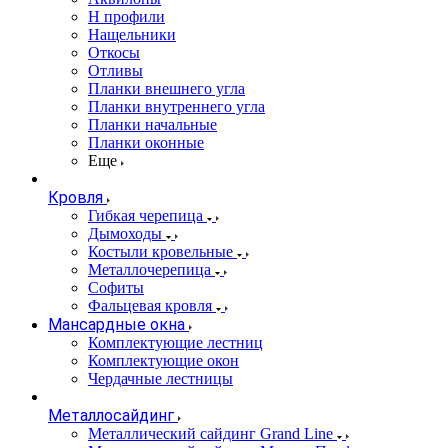
Н профили
Нащельники
Откосы
Отливы
Планки внешнего угла
Планки внутреннего угла
Планки начальные
Планки оконные
Еще
Кровля
Гибкая черепица
Дымоходы
Костыли кровельные
Металлочерепица
Софиты
Фальцевая кровля
Мансардные окна
Комплектующие лестниц
Комплектующие окон
Чердачные лестницы
Металлосайдинг
Металлический сайдинг Grand Line