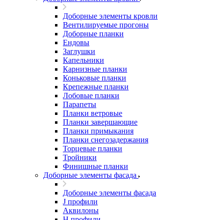
Доборные элементы кровли
Вентилируемые прогоны
Доборные планки
Ендовы
Заглушки
Капельники
Карнизные планки
Коньковые планки
Крепежные планки
Лобовые планки
Парапеты
Планки ветровые
Планки завершающие
Планки примыкания
Планки снегозадержания
Торцевые планки
Тройники
Финишные планки
Доборные элементы фасада
Доборные элементы фасада
J профили
Аквилоны
Н профили