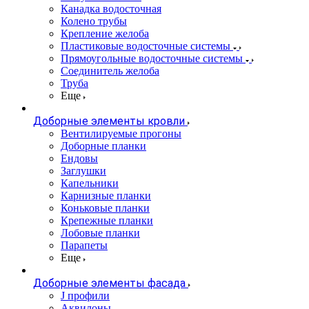
Канадка водосточная
Колено трубы
Крепление желоба
Пластиковые водосточные системы
Прямоугольные водосточные системы
Соединитель желоба
Труба
Еще
Доборные элементы кровли
Вентилируемые прогоны
Доборные планки
Ендовы
Заглушки
Капельники
Карнизные планки
Коньковые планки
Крепежные планки
Лобовые планки
Парапеты
Еще
Доборные элементы фасада
J профили
Аквилоны