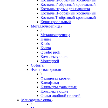
Костыль H-образный кровельный
Костыль Г-образный кровельный
Костыль гнутый для парапета
Костыль П-образный кровельный
Костыль Т-образный кровельный
Крюк кровельный
Металлочерепица
Металлочерепица
Kamea
Kredo
Kvinta
Quadro profi
Комплектующие
Монтеррей
Софиты
Фальцевая кровля
Фальцевая кровля
Кликфальц
Кляммеры фальцевые
Комплектующие
Фальц двойной стоячий
Мансардные окна