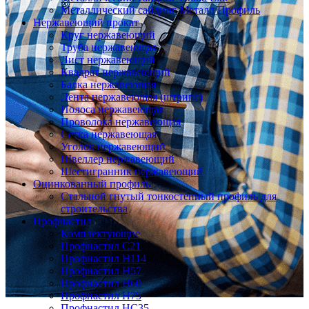
Металлический сайдинг Металл Профиль
Нержавеющий прокат
Круг нержавеющий
Труба нержавеющая
Лист нержавеющий
Квадрат нержавеющий
Балка нержавеющая
Лента нержавеющая (штрипс)
Полоса нержавеющая
Проволока нержавеющая
Сетка нержавеющая
Уголок нержавеющий
Швеллер нержавеющий
Шестигранник нержавеющий
Оцинкованный профиль
Стальной гнутый тонкостенный профиль для
строительства
Профнастил
Комплектующие
Профнастил C21
Профнастил Н114
Профнастил Н57
Профнастил Н60
Профнастил Н75
Профнастил НС35