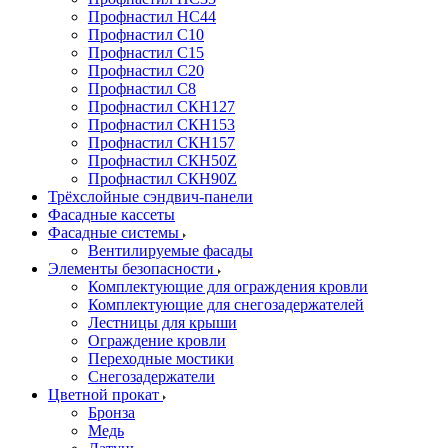
Профнастил НС44
Профнастил С10
Профнастил С15
Профнастил С20
Профнастил С8
Профнастил СКН127
Профнастил СКН153
Профнастил СКН157
Профнастил СКН50Z
Профнастил СКН90Z
Трёхслойные сэндвич-панели
Фасадные кассеты
Фасадные системы
Вентилируемые фасады
Элементы безопасности
Комплектующие для ограждения кровли
Комплектующие для снегозадержателей
Лестницы для крыши
Ограждение кровли
Переходные мостики
Снегозадержатели
Цветной прокат
Бронза
Медь