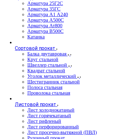
Арматура 25Г2С
Арматура 35ГС
Арматура А1 А240
Арматура А500С
Арматура Ат800
Арматура В500С
Катанка
Сортовой прокат
Балка двутавровая
Круг стальной
Швеллер стальной
Квадрат стальной
Уголок металлический
Шестигранник стальной
Полоса стальная
Проволока стальная
Листовой прокат
Лист холоднокатаный
Лист горячекатаный
Лист рифленый
Лист перфорированный
Лист просечно-вытяжной (ПВЛ)
Рулонный прокат