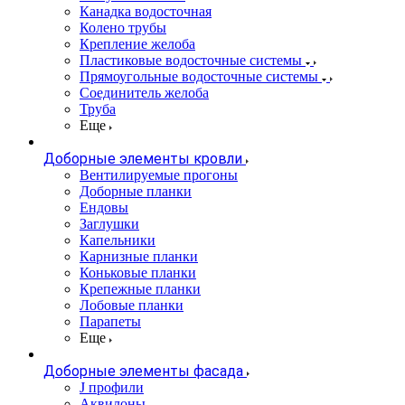
Канадка водосточная
Колено трубы
Крепление желоба
Пластиковые водосточные системы
Прямоугольные водосточные системы
Соединитель желоба
Труба
Еще
Доборные элементы кровли
Вентилируемые прогоны
Доборные планки
Ендовы
Заглушки
Капельники
Карнизные планки
Коньковые планки
Крепежные планки
Лобовые планки
Парапеты
Еще
Доборные элементы фасада
J профили
Аквилоны