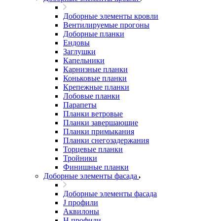
Доборные элементы кровли
Вентилируемые прогоны
Доборные планки
Ендовы
Заглушки
Капельники
Карнизные планки
Коньковые планки
Крепежные планки
Лобовые планки
Парапеты
Планки ветровые
Планки завершающие
Планки примыкания
Планки снегозадержания
Торцевые планки
Тройники
Финишные планки
Доборные элементы фасада
Доборные элементы фасада
J профили
Аквилоны
Н профили