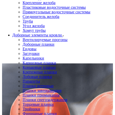
Крепление желоба
Пластиковые водосточные системы
Прямоугольные водосточные системы
Соединитель желоба
Труба
Угол желоба
Хомут трубы
Доборные элементы кровли
Вентилируемые прогоны
Доборные планки
Ендовы
Заглушки
Капельники
Карнизные планки
Коньковые планки
Крепежные планки
Лобовые планки
Парапеты
Планки ветровые
Планки завершающие
Планки примыкания
Планки снегозадержания
Торцевые планки
Тройники
Финишные планки