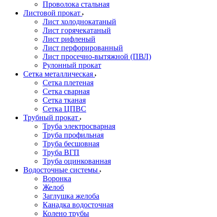
Проволока стальная
Листовой прокат
Лист холоднокатаный
Лист горячекатаный
Лист рифленый
Лист перфорированный
Лист просечно-вытяжной (ПВЛ)
Рулонный прокат
Сетка металлическая
Сетка плетеная
Сетка сварная
Сетка тканая
Сетка ЦПВС
Трубный прокат
Труба электросварная
Труба профильная
Труба бесшовная
Труба ВГП
Труба оцинкованная
Водосточные системы
Воронка
Желоб
Заглушка желоба
Канадка водосточная
Колено трубы