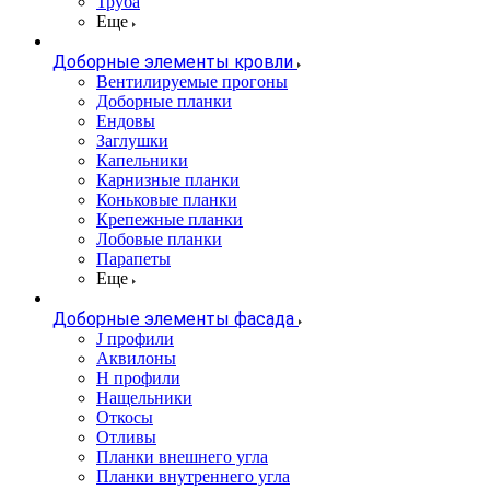
Труба
Еще
Доборные элементы кровли
Вентилируемые прогоны
Доборные планки
Ендовы
Заглушки
Капельники
Карнизные планки
Коньковые планки
Крепежные планки
Лобовые планки
Парапеты
Еще
Доборные элементы фасада
J профили
Аквилоны
Н профили
Нащельники
Откосы
Отливы
Планки внешнего угла
Планки внутреннего угла