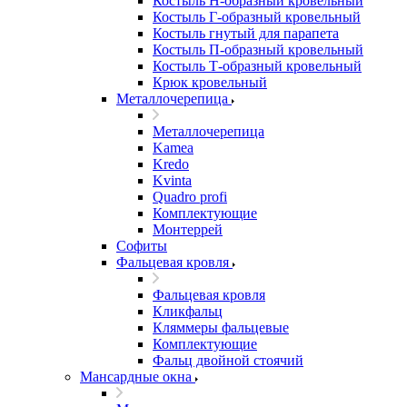
Костыль H-образный кровельный
Костыль Г-образный кровельный
Костыль гнутый для парапета
Костыль П-образный кровельный
Костыль Т-образный кровельный
Крюк кровельный
Металлочерепица
Металлочерепица
Kamea
Kredo
Kvinta
Quadro profi
Комплектующие
Монтеррей
Софиты
Фальцевая кровля
Фальцевая кровля
Кликфальц
Кляммеры фальцевые
Комплектующие
Фальц двойной стоячий
Мансардные окна