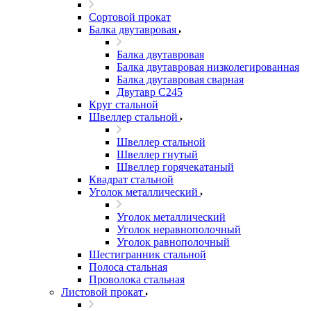
Сортовой прокат
Балка двутавровая
Балка двутавровая
Балка двутавровая низколегированная
Балка двутавровая сварная
Двутавр С245
Круг стальной
Швеллер стальной
Швеллер стальной
Швеллер гнутый
Швеллер горячекатаный
Квадрат стальной
Уголок металлический
Уголок металлический
Уголок неравнополочный
Уголок равнополочный
Шестигранник стальной
Полоса стальная
Проволока стальная
Листовой прокат