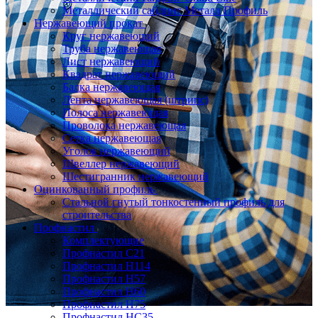
Металлический сайдинг Металл Профиль
Нержавеющий прокат
Круг нержавеющий
Труба нержавеющая
Лист нержавеющий
Квадрат нержавеющий
Балка нержавеющая
Лента нержавеющая (штрипс)
Полоса нержавеющая
Проволока нержавеющая
Сетка нержавеющая
Уголок нержавеющий
Швеллер нержавеющий
Шестигранник нержавеющий
Оцинкованный профиль
Стальной гнутый тонкостенный профиль для
строительства
Профнастил
Комплектующие
Профнастил C21
Профнастил Н114
Профнастил Н57
Профнастил Н60
Профнастил Н75
Профнастил НС35