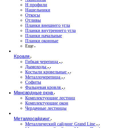
Н профили
Нащельники
Откосы
Отливы
Планки внешнего угла
Планки внутреннего угла
Планки начальные
Планки оконные
Еще
Кровля
Гибкая черепица
Дымоходы
Костыли кровельные
Металлочерепица
Софиты
Фальцевая кровля
Мансардные окна
Комплектующие лестниц
Комплектующие окон
Чердачные лестницы
Металлосайдинг
Металлический сайдинг Grand Line