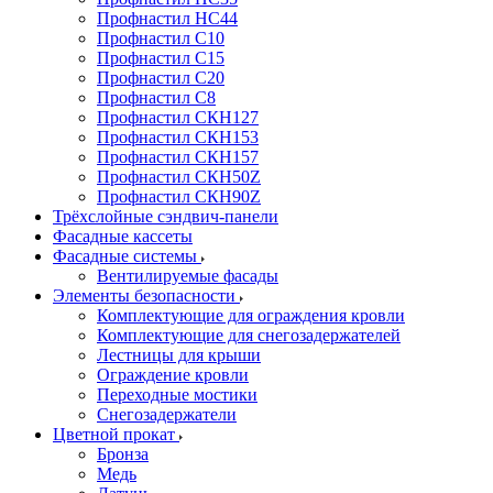
Профнастил НС44
Профнастил С10
Профнастил С15
Профнастил С20
Профнастил С8
Профнастил СКН127
Профнастил СКН153
Профнастил СКН157
Профнастил СКН50Z
Профнастил СКН90Z
Трёхслойные сэндвич-панели
Фасадные кассеты
Фасадные системы
Вентилируемые фасады
Элементы безопасности
Комплектующие для ограждения кровли
Комплектующие для снегозадержателей
Лестницы для крыши
Ограждение кровли
Переходные мостики
Снегозадержатели
Цветной прокат
Бронза
Медь