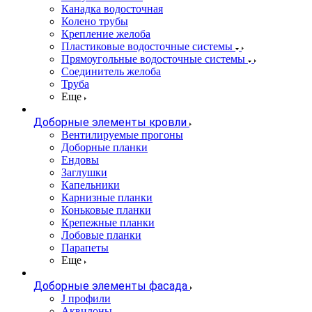
Канадка водосточная
Колено трубы
Крепление желоба
Пластиковые водосточные системы
Прямоугольные водосточные системы
Соединитель желоба
Труба
Еще
Доборные элементы кровли
Вентилируемые прогоны
Доборные планки
Ендовы
Заглушки
Капельники
Карнизные планки
Коньковые планки
Крепежные планки
Лобовые планки
Парапеты
Еще
Доборные элементы фасада
J профили
Аквилоны