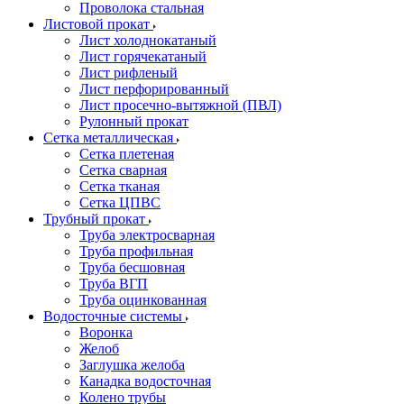
Проволока стальная
Листовой прокат
Лист холоднокатаный
Лист горячекатаный
Лист рифленый
Лист перфорированный
Лист просечно-вытяжной (ПВЛ)
Рулонный прокат
Сетка металлическая
Сетка плетеная
Сетка сварная
Сетка тканая
Сетка ЦПВС
Трубный прокат
Труба электросварная
Труба профильная
Труба бесшовная
Труба ВГП
Труба оцинкованная
Водосточные системы
Воронка
Желоб
Заглушка желоба
Канадка водосточная
Колено трубы