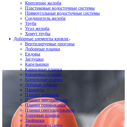
Крепление желоба
Пластиковые водосточные системы
Прямоугольные водосточные системы
Соединитель желоба
Труба
Угол желоба
Хомут трубы
Доборные элементы кровли
Вентилируемые прогоны
Доборные планки
Ендовы
Заглушки
Капельники
Карнизные планки
Коньковые планки
Крепежные планки
Лобовые планки
Парапеты
Планки ветровые
Планки завершающие
Планки примыкания
Планки снегозадержания
Торцевые планки
Тройники
Финишные планки