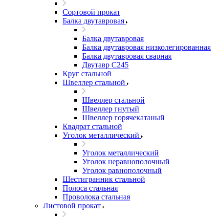
Сортовой прокат
Балка двутавровая
Балка двутавровая
Балка двутавровая низколегированная
Балка двутавровая сварная
Двутавр С245
Круг стальной
Швеллер стальной
Швеллер стальной
Швеллер гнутый
Швеллер горячекатаный
Квадрат стальной
Уголок металлический
Уголок металлический
Уголок неравнополочный
Уголок равнополочный
Шестигранник стальной
Полоса стальная
Проволока стальная
Листовой прокат