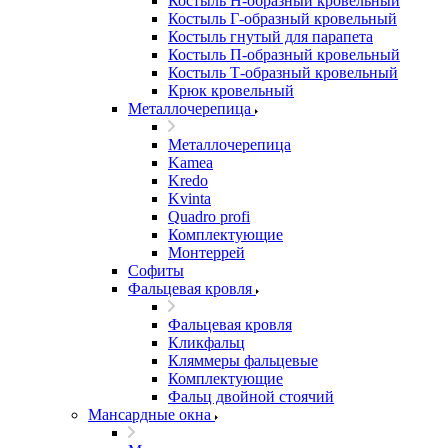
Костыль H-образный кровельный
Костыль Г-образный кровельный
Костыль гнутый для парапета
Костыль П-образный кровельный
Костыль Т-образный кровельный
Крюк кровельный
Металлочерепица
Металлочерепица
Kamea
Kredo
Kvinta
Quadro profi
Комплектующие
Монтеррей
Софиты
Фальцевая кровля
Фальцевая кровля
Кликфальц
Кляммеры фальцевые
Комплектующие
Фальц двойной стоячий
Мансардные окна