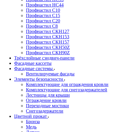
Профнастил НС44
Профнастил С10
Профнастил С15
Профнастил С20
Профнастил С8
Профнастил СКН127
Профнастил СКН153
Профнастил СКН157
Профнастил СКН50Z
Профнастил СКН90Z
Трёхслойные сэндвич-панели
Фасадные кассеты
Фасадные системы
Вентилируемые фасады
Элементы безопасности
Комплектующие для ограждения кровли
Комплектующие для снегозадержателей
Лестницы для крыши
Ограждение кровли
Переходные мостики
Снегозадержатели
Цветной прокат
Бронза
Медь