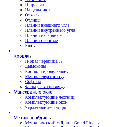
Н профили
Нащельники
Откосы
Отливы
Планки внешнего угла
Планки внутреннего угла
Планки начальные
Планки оконные
Еще
Кровля
Гибкая черепица
Дымоходы
Костыли кровельные
Металлочерепица
Софиты
Фальцевая кровля
Мансардные окна
Комплектующие лестниц
Комплектующие окон
Чердачные лестницы
Металлосайдинг
Металлический сайдинг Grand Line