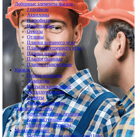
Доборные элементы фасада
J профили
Аквилоны
Н профили
Нащельники
Откосы
Отливы
Планки внешнего угла
Планки внутреннего угла
Планки начальные
Планки оконные
Планки стыковочные
Кровля
Гибкая черепица
Дымоходы
Костыли кровельные
Металлочерепица
Софиты
Фальцевая кровля
Мансардные окна
Комплектующие лестниц
Комплектующие окон
Чердачные лестницы
Металлосайдинг
Металлический сайдинг Grand Line