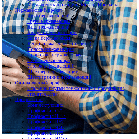
Металлический сайдинг Металл Профиль
Нержавеющий прокат
Круг нержавеющий
Труба нержавеющая
Лист нержавеющий
Квадрат нержавеющий
Балка нержавеющая
Лента нержавеющая (штрипс)
Полоса нержавеющая
Проволока нержавеющая
Сетка нержавеющая
Уголок нержавеющий
Швеллер нержавеющий
Шестигранник нержавеющий
Оцинкованный профиль
Стальной гнутый тонкостенный профиль для
строительства
Профнастил
Комплектующие
Профнастил C21
Профнастил Н114
Профнастил Н57
Профнастил Н60
Профнастил Н75
Профнастил НС35