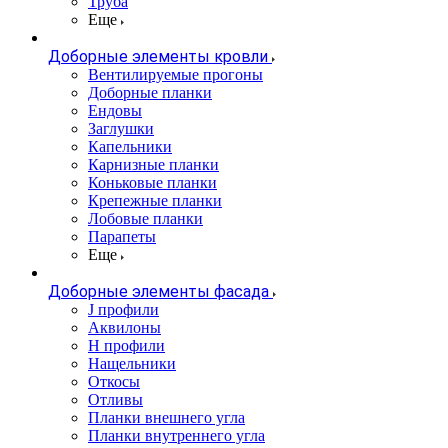
Труба
Еще
Доборные элементы кровли
Вентилируемые прогоны
Доборные планки
Ендовы
Заглушки
Капельники
Карнизные планки
Коньковые планки
Крепежные планки
Лобовые планки
Парапеты
Еще
Доборные элементы фасада
J профили
Аквилоны
Н профили
Нащельники
Откосы
Отливы
Планки внешнего угла
Планки внутреннего угла