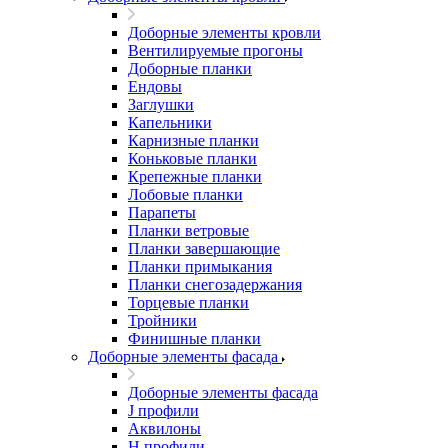
Доборные элементы кровли
Вентилируемые прогоны
Доборные планки
Ендовы
Заглушки
Капельники
Карнизные планки
Коньковые планки
Крепежные планки
Лобовые планки
Парапеты
Планки ветровые
Планки завершающие
Планки примыкания
Планки снегозадержания
Торцевые планки
Тройники
Финишные планки
Доборные элементы фасада
Доборные элементы фасада
J профили
Аквилоны
Н профили