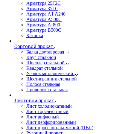
Арматура 25Г2С
Арматура 35ГС
Арматура А1 А240
Арматура А500С
Арматура Ат800
Арматура В500С
Катанка
Сортовой прокат
Балка двутавровая
Круг стальной
Швеллер стальной
Квадрат стальной
Уголок металлический
Шестигранник стальной
Полоса стальная
Проволока стальная
Листовой прокат
Лист холоднокатаный
Лист горячекатаный
Лист рифленый
Лист перфорированный
Лист просечно-вытяжной (ПВЛ)
Рулонный прокат