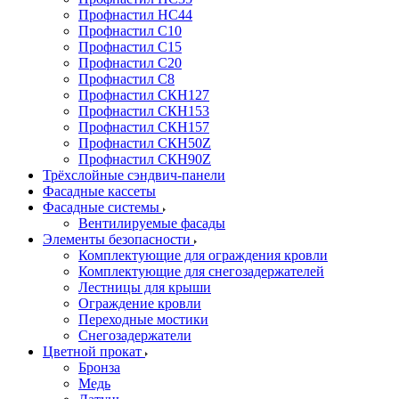
Профнастил НС44
Профнастил С10
Профнастил С15
Профнастил С20
Профнастил С8
Профнастил СКН127
Профнастил СКН153
Профнастил СКН157
Профнастил СКН50Z
Профнастил СКН90Z
Трёхслойные сэндвич-панели
Фасадные кассеты
Фасадные системы
Вентилируемые фасады
Элементы безопасности
Комплектующие для ограждения кровли
Комплектующие для снегозадержателей
Лестницы для крыши
Ограждение кровли
Переходные мостики
Снегозадержатели
Цветной прокат
Бронза
Медь