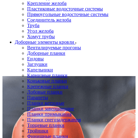
Крепление желоба
Пластиковые водосточные системы
Прямоугольные водосточные системы
Соединитель желоба
Труба
Угол желоба
Хомут трубы
Доборные элементы кровли
Вентилируемые прогоны
Доборные планки
Ендовы
Заглушки
Капельники
Карнизные планки
Коньковые планки
Крепежные планки
Лобовые планки
Парапеты
Планки ветровые
Планки завершающие
Планки примыкания
Планки снегозадержания
Торцевые планки
Тройники
Финишные планки