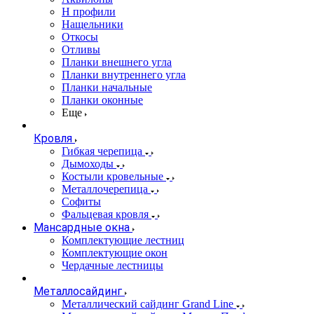
Н профили
Нащельники
Откосы
Отливы
Планки внешнего угла
Планки внутреннего угла
Планки начальные
Планки оконные
Еще
Кровля
Гибкая черепица
Дымоходы
Костыли кровельные
Металлочерепица
Софиты
Фальцевая кровля
Мансардные окна
Комплектующие лестниц
Комплектующие окон
Чердачные лестницы
Металлосайдинг
Металлический сайдинг Grand Line