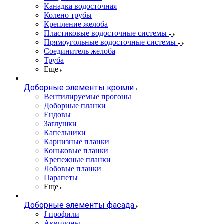
Канадка водосточная
Колено трубы
Крепление желоба
Пластиковые водосточные системы
Прямоугольные водосточные системы
Соединитель желоба
Труба
Еще
Доборные элементы кровли
Вентилируемые прогоны
Доборные планки
Ендовы
Заглушки
Капельники
Карнизные планки
Коньковые планки
Крепежные планки
Лобовые планки
Парапеты
Еще
Доборные элементы фасада
J профили
Аквилоны