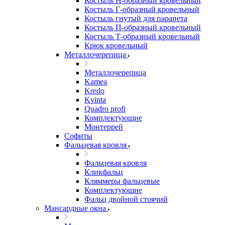
Костыль H-образный кровельный
Костыль Г-образный кровельный
Костыль гнутый для парапета
Костыль П-образный кровельный
Костыль Т-образный кровельный
Крюк кровельный
Металлочерепица
Металлочерепица
Kamea
Kredo
Kvinta
Quadro profi
Комплектующие
Монтеррей
Софиты
Фальцевая кровля
Фальцевая кровля
Кликфальц
Кляммеры фальцевые
Комплектующие
Фальц двойной стоячий
Мансардные окна