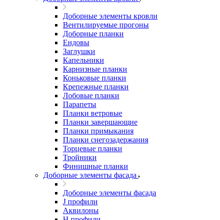
Доборные элементы кровли
Вентилируемые прогоны
Доборные планки
Ендовы
Заглушки
Капельники
Карнизные планки
Коньковые планки
Крепежные планки
Лобовые планки
Парапеты
Планки ветровые
Планки завершающие
Планки примыкания
Планки снегозадержания
Торцевые планки
Тройники
Финишные планки
Доборные элементы фасада
Доборные элементы фасада
J профили
Аквилоны
Н профили