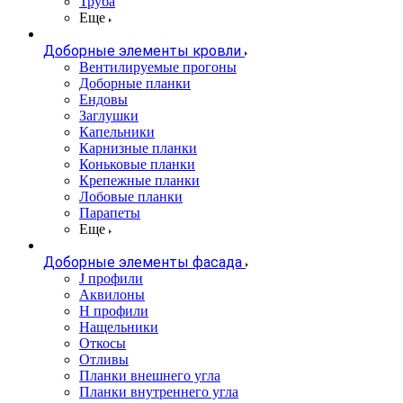
Труба
Еще
Доборные элементы кровли
Вентилируемые прогоны
Доборные планки
Ендовы
Заглушки
Капельники
Карнизные планки
Коньковые планки
Крепежные планки
Лобовые планки
Парапеты
Еще
Доборные элементы фасада
J профили
Аквилоны
Н профили
Нащельники
Откосы
Отливы
Планки внешнего угла
Планки внутреннего угла