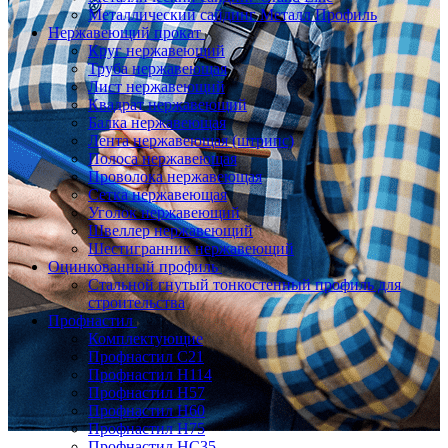
Металлический сайдинг Металл Профиль
Нержавеющий прокат
Круг нержавеющий
Труба нержавеющая
Лист нержавеющий
Квадрат нержавеющий
Балка нержавеющая
Лента нержавеющая (штрипс)
Полоса нержавеющая
Проволока нержавеющая
Сетка нержавеющая
Уголок нержавеющий
Швеллер нержавеющий
Шестигранник нержавеющий
Оцинкованный профиль
Стальной гнутый тонкостенный профиль для
строительства
Профнастил
Комплектующие
Профнастил C21
Профнастил Н114
Профнастил Н57
Профнастил Н60
Профнастил Н75
Профнастил НС35