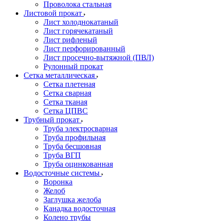
Проволока стальная
Листовой прокат
Лист холоднокатаный
Лист горячекатаный
Лист рифленый
Лист перфорированный
Лист просечно-вытяжной (ПВЛ)
Рулонный прокат
Сетка металлическая
Сетка плетеная
Сетка сварная
Сетка тканая
Сетка ЦПВС
Трубный прокат
Труба электросварная
Труба профильная
Труба бесшовная
Труба ВГП
Труба оцинкованная
Водосточные системы
Воронка
Желоб
Заглушка желоба
Канадка водосточная
Колено трубы