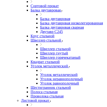
Сортовой прокат
Балка двутавровая
Балка двутавровая
Балка двутавровая низколегированная
Балка двутавровая сварная
Двутавр С245
Круг стальной
Швеллер стальной
Швеллер стальной
Швеллер гнутый
Швеллер горячекатаный
Квадрат стальной
Уголок металлический
Уголок металлический
Уголок неравнополочный
Уголок равнополочный
Шестигранник стальной
Полоса стальная
Проволока стальная
Листовой прокат