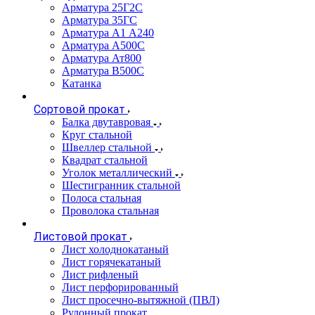
Арматура 25Г2С
Арматура 35ГС
Арматура А1 А240
Арматура А500С
Арматура Ат800
Арматура В500С
Катанка
Сортовой прокат
Балка двутавровая
Круг стальной
Швеллер стальной
Квадрат стальной
Уголок металлический
Шестигранник стальной
Полоса стальная
Проволока стальная
Листовой прокат
Лист холоднокатаный
Лист горячекатаный
Лист рифленый
Лист перфорированный
Лист просечно-вытяжной (ПВЛ)
Рулонный прокат