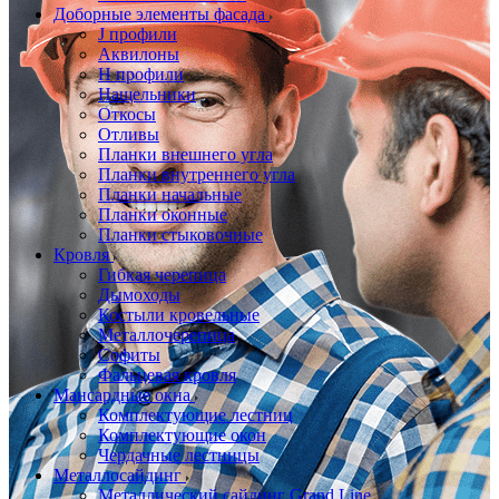
Доборные элементы фасада
J профили
Аквилоны
Н профили
Нащельники
Откосы
Отливы
Планки внешнего угла
Планки внутреннего угла
Планки начальные
Планки оконные
Планки стыковочные
Кровля
Гибкая черепица
Дымоходы
Костыли кровельные
Металлочерепица
Софиты
Фальцевая кровля
Мансардные окна
Комплектующие лестниц
Комплектующие окон
Чердачные лестницы
Металлосайдинг
Металлический сайдинг Grand Line